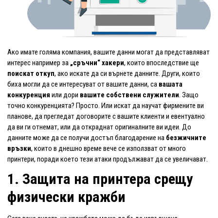
Ако имате голяма компания, вашите данни могат да представляват
интерес например за
„сръчни“ хакери
, които впоследствие ще
поискат откуп
, ако искате да си върнете данните. Други, които
биха могли да се интересуват от вашите данни, са
вашата
конкуренция
или дори
вашите собствени служители
. Защо
точно конкуренцията? Просто. Или искат да научат фирмените ви
планове, да прегледат договорите с вашите клиенти и евентуално
да ви ги отнемат, или да откраднат оригиналните ви идеи. До
данните може да се получи достъп благодарение на
безжичните
връзки
, които в днешно време вече се използват от много
принтери, поради което тези атаки продължават да се увеличават.
1. Защита на принтера срещу
физически кражби