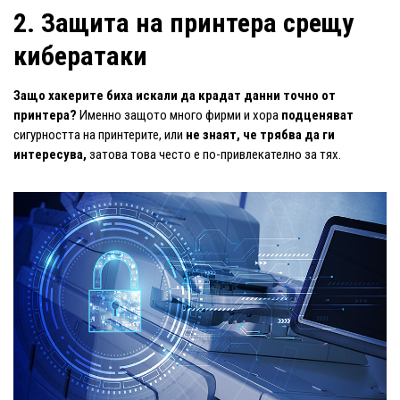
2. Защита на принтера срещу
кибератаки
Защо хакерите биха искали да крадат данни точно от
принтера?
Именно защото много фирми и хора
подценяват
сигурността на принтерите, или
не знаят, че трябва да ги
интересува,
затова това често е по-привлекателно за тях.