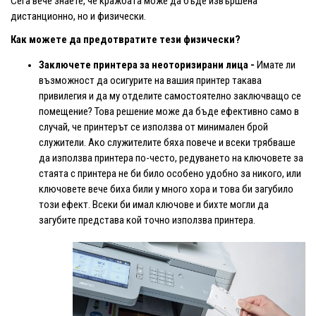
Сега вече знаете, че кражбата може да бъде извършена
дистанционно, но и физически.
Как можете да предотвратите тези физически?
Заключете принтера за неоторизирани лица -
Имате ли
възможност да осигурите на вашия принтер такава
привилегия и да му отделите самостоятелно заключващо се
помещение? Това решение може да бъде ефективно само в
случай, че принтерът се използва от минимален брой
служители. Ако служителите бяха повече и всеки трябваше
да използва принтера по-често, редуването на ключовете за
стаята с принтера не би било особено удобно за никого, или
ключовете вече биха били у много хора и това би загубило
този ефект. Всеки би имал ключове и бихте могли да
загубите представа кой точно използва принтера.