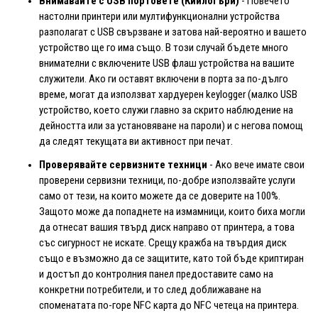
Внимавайте с USB портовете
(Кийлогъри)
- Повечето
настолни принтери или мултифункционални устройства
разполагат с USB свързване и затова най-вероятно и вашето
устройство ще го има също. В този случай бъдете много
внимателни с включените USB флаш устройства на вашите
служители. Ако ги оставят включени в порта за по-дълго
време, могат да използват хардуерен keylogger (малко USB
устройство, което служи главно за скрито наблюдение на
дейността или за установяване на пароли) и с негова помощ
да следят текущата ви активност при печат.
Проверявайте сервизните техници
- Ако вече имате свои
проверени сервизни техници, по-добре използвайте услуги
само от тези, на които можете да се доверите на 100%.
Защото може да попаднете на измамници, които биха могли
да отнесат вашия твърд диск направо от принтера, а това
със сигурност не искате. Срещу кражба на твърдия диск
също е възможно да се защитите, като той бъде криптиран
и достъп до контролния панел предоставите само на
конкретни потребители, и то след доближаване на
споменатата по-горе NFC карта до NFC четеца на принтера.