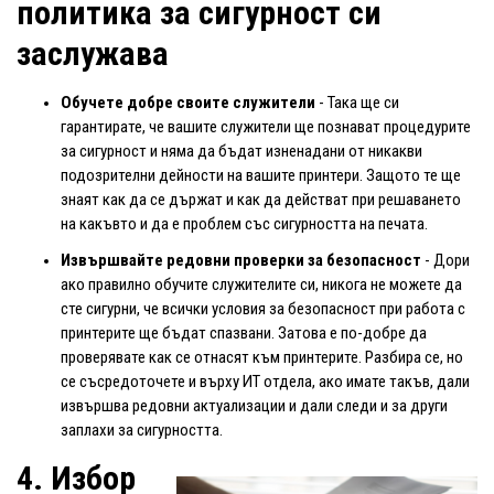
политика за сигурност си
заслужава
Обучете добре своите служители
- Така ще си
гарантирате, че вашите служители ще познават процедурите
за сигурност и няма да бъдат изненадани от никакви
подозрителни дейности на вашите принтери. Защото те ще
знаят как да се държат и как да действат при решаването
на какъвто и да е проблем със сигурността на печата.
Извършвайте редовни проверки за безопасност
- Дори
ако правилно обучите служителите си, никога не можете да
сте сигурни, че всички условия за безопасност при работа с
принтерите ще бъдат спазвани. Затова е по-добре да
проверявате как се отнасят към принтерите. Разбира се, но
се съсредоточете и върху ИТ отдела, ако имате такъв, дали
извършва редовни актуализации и дали следи и за други
заплахи за сигурността.
4. Избор