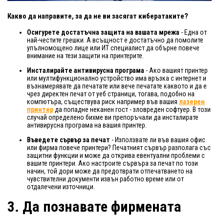
Какво да направите, за да не ви засягат кибератаките?
Осигурете достатъчна защита на вашата мрежа
- Една от
най-честите грешки. А всъщност е достатъчно да помолите
упълномощено лице или ИТ специалист да обърне повече
внимание на тези защити на принтерите.
Инсталирайте антивирусна програма
- Ако вашият принтер
или мултифункционално устройство има връзка с интернет и
възнамерявате да печатате или вече печатате каквото и да е
чрез директен печат от уеб страници, тогава, подобно на
компютъра, съществува риск например във вашия
лазерен
принтер
да попадне неканен гост - зловреден софтуер. В този
случай определено бихме ви препоръчали да инсталирате
антивирусна програма на вашия принтер.
Въведете сървър за печат
- Използвате ли във вашия офис
или фирма повече принтери? Печатният сървър разполага със
защитни функции и може да открива евентуални проблеми с
вашите принтери. Ако настроите сървъра за печат по този
начин, той дори може да предотврати отпечатването на
чувствителни документи извън работно време или от
отдалечени източници.
3. Да познавате фирмената