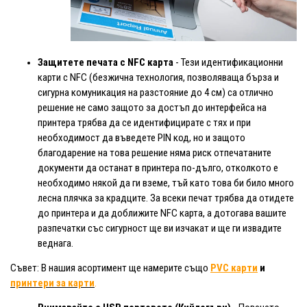
Защитете печата с NFC карта
- Тези идентификационни
карти с NFC (безжична технология, позволяваща бърза и
сигурна комуникация на разстояние до 4 см) са отлично
решение не само защото за достъп до интерфейса на
принтера трябва да се идентифицирате с тях и при
необходимост да въведете PIN код, но и защото
благодарение на това решение няма риск отпечатаните
документи да останат в принтера по-дълго, отколкото е
необходимо някой да ги вземе, тъй като това би било много
лесна плячка за крадците. За всеки печат трябва да отидете
до принтера и да доближите NFC карта, а дотогава вашите
разпечатки със сигурност ще ви изчакат и ще ги извадите
веднага.
Съвет: В нашия асортимент ще намерите също
PVC карти
и
принтери за карти
.