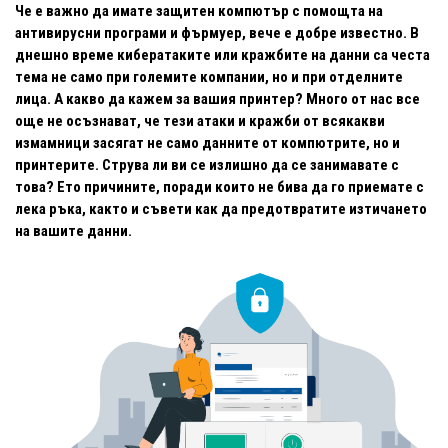
Че е важно да имате защитен компютър с помощта на
антивирусни програми и фърмуер, вече е добре известно. В
днешно време кибератаките или кражбите на данни са честа
тема не само при големите компании, но и при отделните
лица. А какво да кажем за вашия принтер? Много от нас все
още не осъзнават, че тези атаки и кражби от всякакви
измамници засягат не само данните от компютрите, но и
принтерите. Струва ли ви се излишно да се занимавате с
това? Ето причините, поради които не бива да го приемате с
лека ръка, както и съвети как да предотвратите изтичането
на вашите данни.