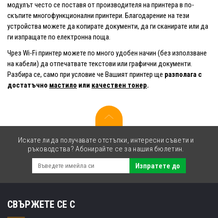
модулът често се поставя от производителя на принтера в по-
скъпите многофункционални принтери. Благодарение на тези
устройства можете да копирате документи, да ги сканирате или да
ги изпращате по електронна поща.
Чрез Wi-Fi принтер можете по много удобен начин (без използване
на кабели) да отпечатвате текстови или графични документи.
Разбира се, само при условие че Вашият принтер ще
разполага с
достатъчно
мастило
или
качествен тонер
.
Искате ли да получавате отстъпки, интересни съвети и
ръководства? Абонирайте се за нашия бюлетин.
Изпратете до
СВЪРЖЕТЕ СЕ С