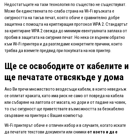
Недостатъците на тази технология по същество не съществуват.
Може би единствената по-слаба страна на Wi‑Fi връзката е
сигурността на такъв печат, която обаче е сравнително добре
защитена с помощта на криптиращия протокол WPA 2. Стандартът
за криптиране WPA 2 свежда до минимум евентуалната заплаха от
пробив в защитата на сигурния печат. Но нека се върнем обратно
към Wi‑Fi принтера и да разгледаме конкретните причини, които
трябва да вземете предвид при покупката на нов принтер.
Ще се освободите от кабелите и
ще печатате отвсякъде у дома
Ако Ви пречи множеството вездесъщи кабели, в които неведнъж
се оплитат краката, като има риск не само от повреда на кабела
или събаряне на лаптопа от масата, но дори и от падане на човек,
то със сигурност ще приветствате възможността за безкабелно
свързване на принтера с Вашия компютър.
Wi-Fi принтерът обаче е отличен избор и в случаите, когато искате
да печатате текстови документи или снимки
от което и да е