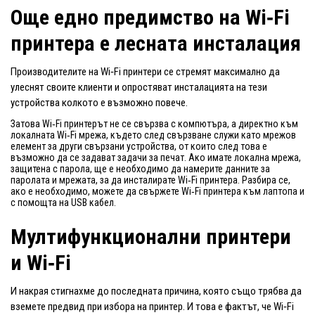
Още едно предимство на Wi‑Fi
принтера е лесната инсталация
Производителите на Wi‑Fi принтери се стремят максимално да
улеснят своите клиенти и опростяват инсталацията на тези
устройства колкото е възможно повече.
Затова Wi‑Fi принтерът не се свързва с компютъра, а директно към
локалната Wi‑Fi мрежа, където след свързване служи като мрежов
елемент за други свързани устройства, от които след това е
възможно да се задават задачи за печат. Ако имате локална мрежа,
защитена с парола, ще е необходимо да намерите данните за
паролата и мрежата, за да инсталирате Wi‑Fi принтера. Разбира се,
ако е необходимо, можете да свържете Wi‑Fi принтера към лаптопа и
с помощта на USB кабел.
Мултифункционални принтери
и Wi‑Fi
И накрая стигнахме до последната причина, която също трябва да
вземете предвид при избора на принтер. И това е фактът, че Wi‑Fi