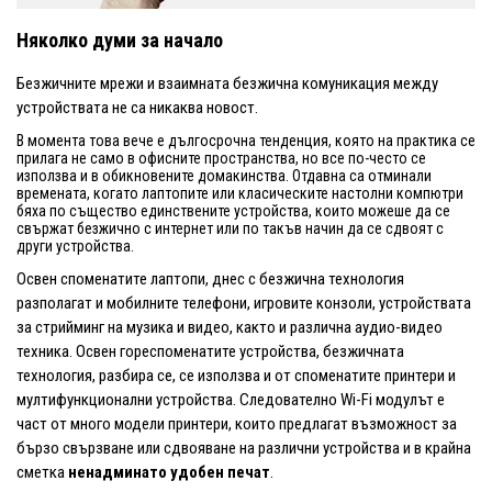
Няколко думи за начало
Безжичните мрежи и взаимната безжична комуникация между
устройствата не са никаква новост.
В момента това вече е дългосрочна тенденция, която на практика се
прилага не само в офисните пространства, но все по-често се
използва и в обикновените домакинства. Отдавна са отминали
времената, когато лаптопите или класическите настолни компютри
бяха по същество единствените устройства, които можеше да се
свържат безжично с интернет или по такъв начин да се сдвоят с
други устройства.
Освен споменатите лаптопи, днес с безжична технология
разполагат и мобилните телефони, игровите конзоли, устройствата
за стрийминг на музика и видео, както и различна аудио-видео
техника. Освен гореспоменатите устройства, безжичната
технология, разбира се, се използва и от споменатите принтери и
мултифункционални устройства. Следователно Wi-Fi модулът е
част от много модели принтери, които предлагат възможност за
бързо свързване или сдвояване на различни устройства и в крайна
сметка
ненадминато удобен печат
.