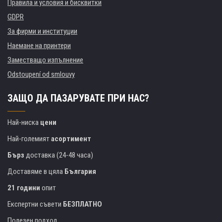
Правила и условия и бисквитки
GDPR
За фирми и институции
Наемане на принтери
Заместващо изпълнение
Odstoupení od smlouvy
ЗАЩО ДА ПАЗАРУВАТЕ ПРИ НАС?
Най-ниска
цени
Най-големият
асортимент
Бърз
доставка (24-48 часа)
Доставяме в цяла
България
21 години
опит
Експертни съвети
БЕЗПЛАТНО
Полезен подход