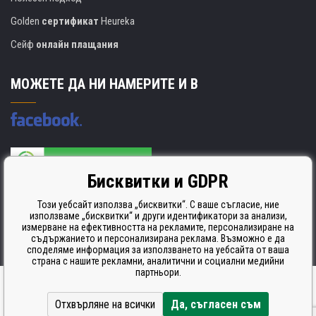
Golden
сертификат
Heureka
Сейф
онлайн плащания
МОЖЕТЕ ДА НИ НАМЕРИТЕ И В
Бисквитки и GDPR
Производителят на касети е сертифициран
ISO 9001. ISO 14001 и STMC.
Този уебсайт използва „бисквитки“. С ваше съгласие, ние
използваме „бисквитки“ и други идентификатори за анализи,
измерване на ефективността на рекламите, персонализиране на
съдържанието и персонализирана реклама. Възможно е да
споделяме информация за използването на уебсайта от ваша
страна с нашите рекламни, аналитични и социални медийни
партньори.
Ecommerce solutions
BINARGON.cz
Отхвърляне на всички
Да, съгласен съм