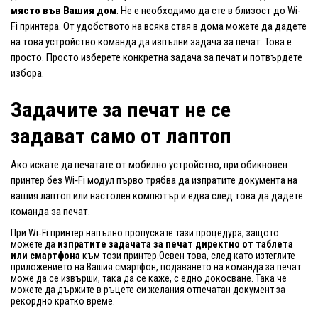
място във Вашия дом
. Не е необходимо да сте в близост до Wi-
Fi принтера. От удобството на всяка стая в дома можете да дадете
на това устройство команда да изпълни задача за печат. Това е
просто. Просто изберете конкретна задача за печат и потвърдете
избора.
Задачите за печат не се
задават само от лаптоп
Ако искате да печатате от мобилно устройство, при обикновен
принтер без Wi‑Fi модул първо трябва да изпратите документа на
вашия лаптоп или настолен компютър и едва след това да дадете
команда за печат.
При Wi‑Fi принтер напълно пропускате тази процедура, защото
можете да
изпратите задачата за печат директно от таблета
или смартфона
към този принтер.Освен това, след като изтеглите
приложението на Вашия смартфон, подаването на команда за печат
може да се извърши, така да се каже, с едно докосване. Така че
можете да държите в ръцете си желания отпечатан документ за
рекордно кратко време.