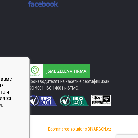
зваме
Производителят на касети е сертифициран
на
ISO 9001. ISO 14001 и STMC.
то и
ия за
и,
Ecommerce solutions
BINARGON.cz