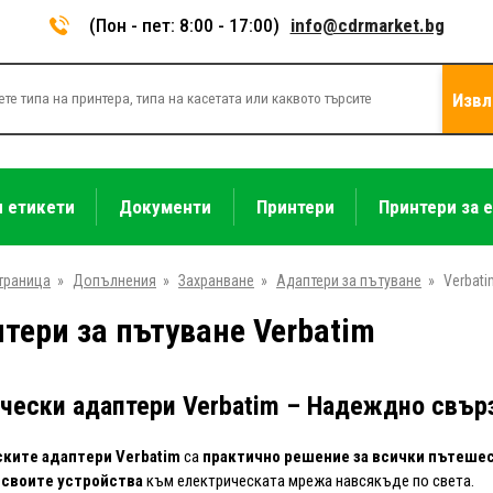
(Пон - пет: 8:00 - 17:00)
info@cdrmarket.bg
Извл
и етикети
Документи
Принтери
Принтери за 
траница
»
Допълнения
»
Захранване
»
Адаптери за пътуване
»
Verbati
тери за пътуване Verbatim
чески адаптери Verbatim – Надеждно свърз
ките адаптери Verbatim
са
практично решение за всички пътеше
своите устройства
към електрическата мрежа навсякъде по света.