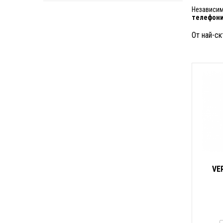
Независим
телефони
От най-ск
VE