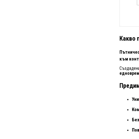
Какво 
Пътничес
към конт
Създадени
едновре
Предим
Уни
Ко
Бе
Пов