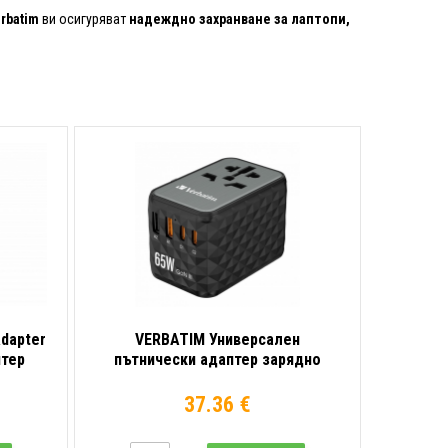
rbatim
ви осигуряват
надеждно захранване за лаптопи,
Adapter
VERBATIM Универсален
птер
пътнически адаптер зарядно
UTA-05 GaN III, 65W
37.36 €