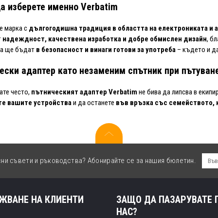
а изберете именно Verbatim
е марка с
дългогодишна традиция в областта на електрониката и 
т
надеждност, качествена изработка и добре обмислен дизайн
, б
ва ще бъдат
в безопасност и винаги готови за употреба
– където и да
ески адаптер като незаменим спътник при пътуван
ате често,
пътническият адаптер Verbatim
не бива да липсва в екипи
те вашите устройства
и да останете
във връзка със семейството, 
сни съвети и ръководства? Абонирайте се за нашия бюлетин.
ЖВАНЕ НА КЛИЕНТИ
ЗАЩО ДА ПАЗАРУВАТЕ 
НАС?