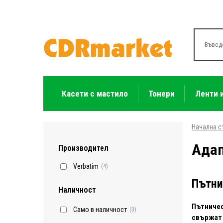
Касети с мастило
Тонери
Ленти 
Начална с
Адап
Производител
Verbatim
(4)
Пътни
Наличност
Пътничес
Само в наличност
(3)
свържат 