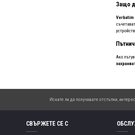
Защо д
Verbatim
съчетава
устройст
Пътнич
Ако пътув
захранва
Искате ли да получавате отстъпки, интере
СВЪРЖЕТЕ СЕ С
ОБСЛУ