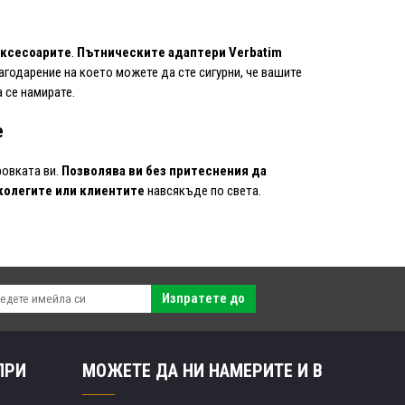
аксесоарите
.
Пътническите адаптери Verbatim
лагодарение на което можете да сте сигурни, че вашите
 се намирате.
е
ровката ви.
Позволява ви без притеснения да
колегите или клиентите
навсякъде по света.
Изпратете до
ПРИ
МОЖЕТЕ ДА НИ НАМЕРИТЕ И В