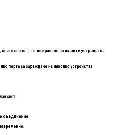
и
, които позволяват
свързване на вашите устройства
лко порта за зареждане на няколко устройства
лия свят.
со съединение
.
дновременно
.