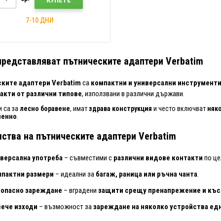
КУПЕТЕ
7-10 ДНИ
представляват пътническите адаптери Verbatim
ките адаптери Verbatim
са
компактни и универсални инструмент
акти от различни типове
, използвани в различни държави.
 са за
лесно боравене
, имат
здрава конструкция
и често включват
няко
менно
.
ства на пътническите адаптери Verbatim
версална употреба
– съвместими с
различни видове контакти
по це
мпактни размери
– идеални за
багаж, раница или ръчна чанта
.
зопасно зареждане
– вградени
защити срещу пренапрежение и къ
ече изходи
– възможност за
зареждане на няколко устройства е