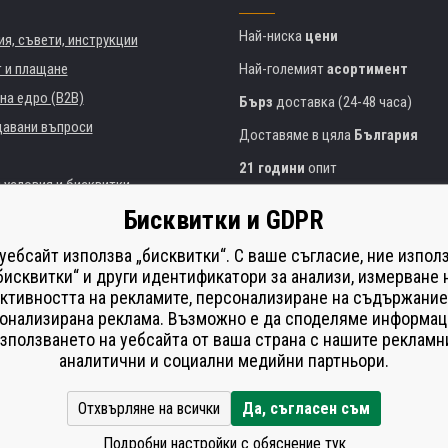
Най-ниска
цени
я, съвети, инструкции
т и плащане
Най-големият
асортимент
на едро (B2B)
Бърз
доставка (24-48 часа)
давани въпроси
Доставяме в цяла
България
21 години
опит
 условия и бисквитки
Експертни съвети
БЕЗПЛАТНО
Бисквитки и GDPR
Полезен подход
и институции
 уебсайт използва „бисквитки“. С ваше съгласие, ние изпол
Golden
сертификат
Heureka
на принтери
бисквитки“ и други идентификатори за анализи, измерване 
ктивността на рекламите, персонализиране на съдържание
Сейф
онлайн плащания
що изпълнение
онализирана реклама. Възможно е да споделяме информац
í od smlouvy
зползването на уебсайта от ваша страна с нашите рекламн
аналитични и социални медийни партньори.
Отхвърляне на всички
Да, съгласен съм
Подробни настройки с обяснение тук