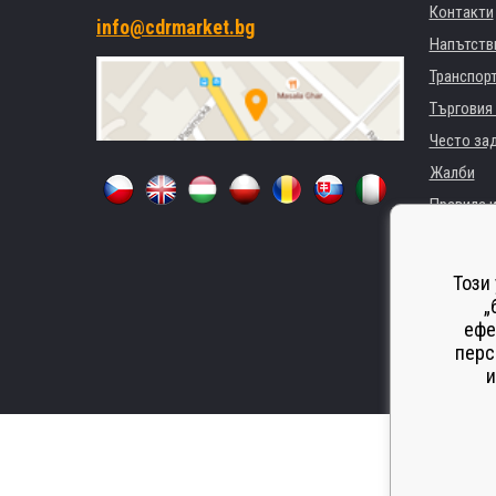
Контакти
info@cdrmarket.bg
Напътстви
Транспор
Търговия 
Често за
Жалби
Правила и
GDPR
За фирми 
Този
Наемане 
„
ефе
Замества
перс
Odstoupen
и