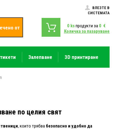
ВЛЕЗТЕ В
СИСТЕМАТА
0
ks
продукти за
0
€
ечено от
Количка за пазаруване
етикети
Залепване
3D принтиране
m
ване по целия свят
ственици
, които трябва
безопасно и удобно да