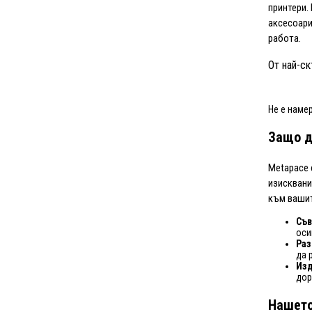
принтери.
аксесоари
работа.
От най-ск
Не е наме
Защо д
Metapace 
изисквани
към вашит
Съ
оси
Раз
да 
Изд
дор
Нашето