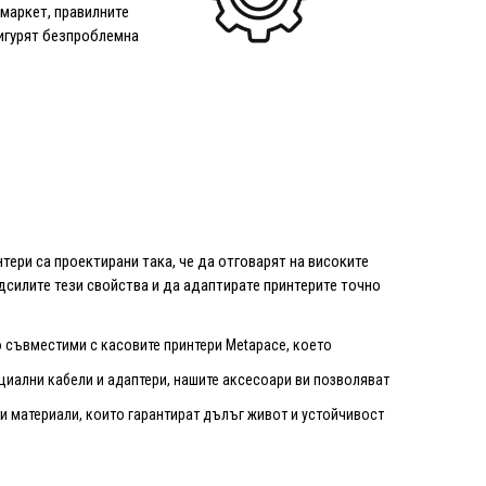
рмаркет, правилните
сигурят безпроблемна
тери са проектирани така, че да отговарят на високите
силите тези свойства и да адаптирате принтерите точно
о съвместими с касовите принтери Metapace, което
циални кабели и адаптери, нашите аксесоари ви позволяват
и материали, които гарантират дълъг живот и устойчивост