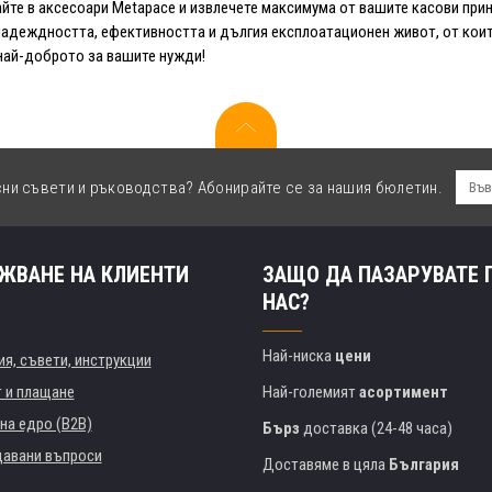
йте в аксесоари Metapace и извлечете максимума от вашите касови принт
надеждността, ефективността и дългия експлоатационен живот, от коит
най-доброто за вашите нужди!
сни съвети и ръководства? Абонирайте се за нашия бюлетин.
ЖВАНЕ НА КЛИЕНТИ
ЗАЩО ДА ПАЗАРУВАТЕ 
НАС?
Най-ниска
цени
я, съвети, инструкции
т и плащане
Най-големият
асортимент
на едро (B2B)
Бърз
доставка (24-48 часа)
давани въпроси
Доставяме в цяла
България