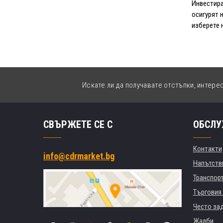
Инвестира
осигурят 
изберете 
Искате ли да получавате отстъпки, интере
СВЪРЖЕТЕ СЕ С
ОБСЛУ
Контакти
info@cdrmarket.bg
Напътстви
Транспор
Търговия 
Често за
Жалби