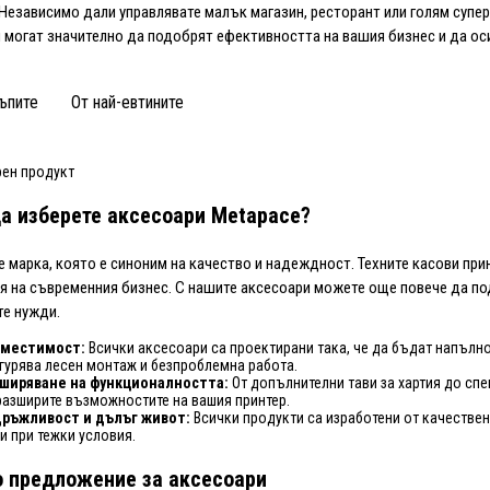
 Независимо дали управлявате малък магазин, ресторант или голям супе
 могат значително да подобрят ефективността на вашия бизнес и да о
ъпите
От най-евтините
рен продукт
а изберете аксесоари Metapace?
е марка, която е синоним на качество и надеждност. Техните касови прин
я на съвременния бизнес. С нашите аксесоари можете още повече да под
е нужди.
вместимост:
Всички аксесоари са проектирани така, че да бъдат напълн
гурява лесен монтаж и безпроблемна работа.
ширяване на функционалността:
От допълнителни тави за хартия до спе
разширите възможностите на вашия принтер.
ръжливост и дълъг живот:
Всички продукти са изработени от качествен
и при тежки условия.
 предложение за аксесоари