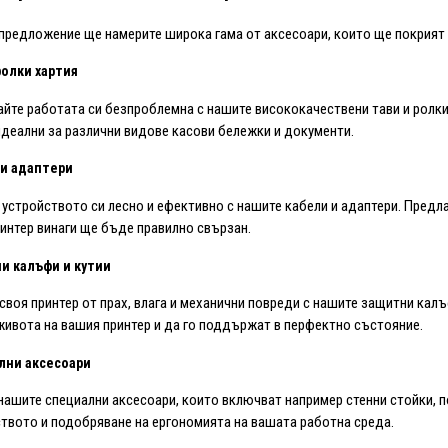
предложение ще намерите широка гама от аксесоари, които ще покрият
 ролки хартия
те работата си безпроблемна с нашите висококачествени тави и ролки 
идеални за различни видове касови бележки и документи.
 и адаптери
устройството си лесно и ефективно с нашите кабели и адаптери. Предла
интер винаги ще бъде правилно свързан.
и калъфи и кутии
своя принтер от прах, влага и механични повреди с нашите защитни калъф
ивота на вашия принтер и да го поддържат в перфектно състояние.
лни аксесоари
нашите специални аксесоари, които включват например стенни стойки, п
твото и подобряване на ергономията на вашата работна среда.