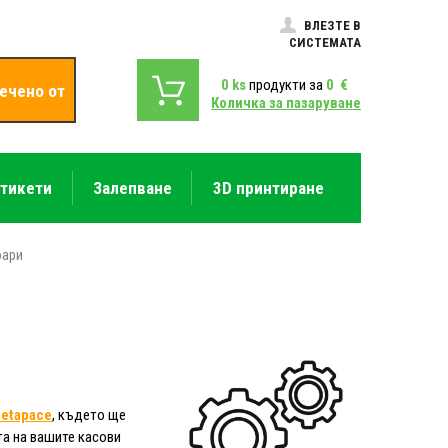
ВЛЕЗТЕ В
СИСТЕМАТА
0
ks
продукти за
0
€
ечено от
Количка за пазаруване
етикети
Залепване
3D принтиране
оари
etapace
, където ще
а на вашите касови