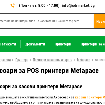
(Пон - пет: 8:00 - 17:00)
info@cdrmarket.bg
Извл
и етикети
Документи
Принтери
Принтери за 
траница
»
Принтери
»
Принтери за касови апарати
»
Metapace
»
Аксес
соари за POS принтери Metapace
оари за касови принтери Metapace
ли в нашата ексклузивна категория
Аксесоари за
касови принтери M
всичко необходимо за оптимизиране и разширяване на функционалностт