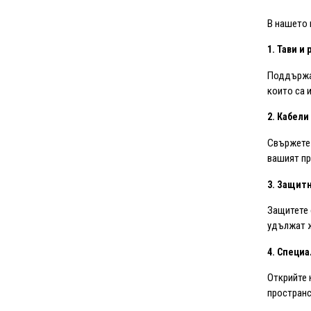
В нашето 
1. Тави и
Поддържай
които са 
2. Кабели
Свържете 
вашият пр
3. Защитн
Защитете 
удължат ж
4. Специа
Открийте 
пространс