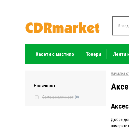
Касети с мастило
Тонери
Ленти 
Начална с
Аксе
Наличност
Само в наличност
(0)
Аксес
Добре дош
намерите 