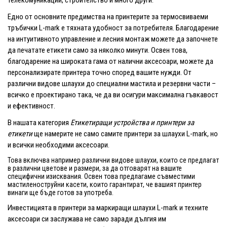
Едно от основните предимства на принтерите за термосвиваеми
тръбички L-mark е тяхната удобност за потребителя. Благодарение
на интуитивното управление и лесния монтаж можете да започнете
да печатате етикети само за няколко минути. Освен това,
благодарение на широката гама от налични аксесоари, можете да
персонализирате принтера точно според вашите нужди. От
различни видове шлаухи до специални мастила и резервни части –
всичко е проектирано така, че да ви осигури максимална гъвкавост
и ефективност.
В нашата категория
Етикетиращи устройства и принтери за
етикети
ще намерите не само самите принтери за шлаухи L-mark, но
и всички необходими аксесоари.
Това включва например различни видове шлаухи, които се предлагат
в различни цветове и размери, за да отговарят на вашите
специфични изисквания. Освен това предлагаме съвместими
мастиленоструйни касети, които гарантират, че вашият принтер
винаги ще бъде готов за употреба.
Инвестицията в принтери за маркиращи шлаухи L-mark и техните
аксесоари си заслужава не само заради дългия им