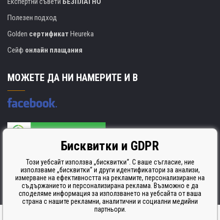
Експертни съвети
БЕЗПЛАТНО
Полезен подход
Golden
сертификат
Heureka
Сейф
онлайн плащания
МОЖЕТЕ ДА НИ НАМЕРИТЕ И В
Бисквитки и GDPR
Производителят на касети е сертифициран
ISO 9001. ISO 14001 и STMC.
Този уебсайт използва „бисквитки“. С ваше съгласие, ние
използваме „бисквитки“ и други идентификатори за анализи,
измерване на ефективността на рекламите, персонализиране на
съдържанието и персонализирана реклама. Възможно е да
споделяме информация за използването на уебсайта от ваша
страна с нашите рекламни, аналитични и социални медийни
партньори.