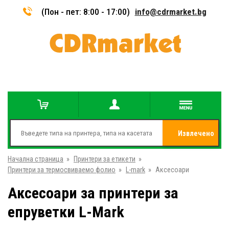
(Пон - пет: 8:00 - 17:00)
info@cdrmarket.bg
Извлечено
Начална страница
»
Принтери за етикети
»
от
Принтери за термосвиваемо фолио
»
L-mark
»
Аксесоари
Аксесоари за принтери за
епруветки L-Mark