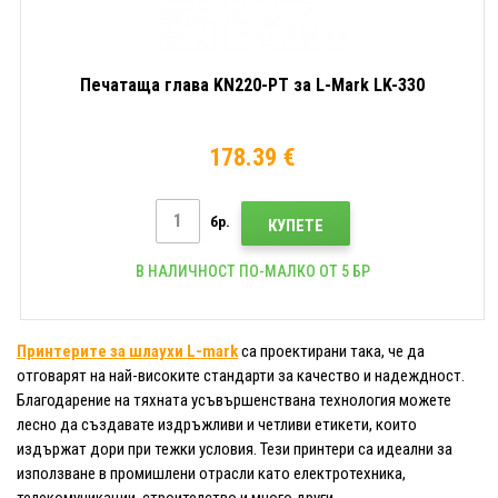
Печатаща глава KN220-PT за L-Mark LK-330
178.39 €
бр.
КУПЕТЕ
В НАЛИЧНОСТ ПО-МАЛКО ОТ 5 БР
Принтерите за шлаухи L-mark
са проектирани така, че да
отговарят на най-високите стандарти за качество и надеждност.
Благодарение на тяхната усъвършенствана технология можете
лесно да създавате издръжливи и четливи етикети, които
издържат дори при тежки условия. Тези принтери са идеални за
използване в промишлени отрасли като електротехника,
телекомуникации, строителство и много други.