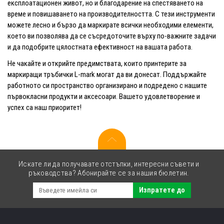
експлоатационен живот, но и благодарение на спестяването на
време и повишаването на производителността. С тези инструменти
можете лесно и бързо да маркирате всички необходими елементи,
което ви позволява да се съсредоточите върху по-важните задачи
и да подобрите цялостната ефективност на вашата работа.
Не чакайте и открийте предимствата, които принтерите за
маркиращи тръбички L-mark могат да ви донесат. Поддържайте
работното си пространство организирано и подредено с нашите
първокласни продукти и аксесоари. Вашето удовлетворение и
успех са наш приоритет!
Искате ли да получавате отстъпки, интересни съвети и
ръководства? Абонирайте се за нашия бюлетин.
Изпратете до