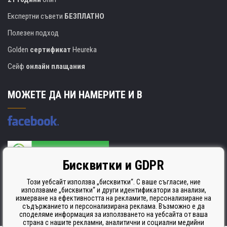
Експертни съвети
БЕЗПЛАТНО
Полезен подход
Golden
сертификат
Heureka
Сейф
онлайн плащания
МОЖЕТЕ ДА НИ НАМЕРИТЕ И В
Бисквитки и GDPR
Производителят на касети е сертифициран
ISO 9001. ISO 14001 и STMC.
Този уебсайт използва „бисквитки“. С ваше съгласие, ние
използваме „бисквитки“ и други идентификатори за анализи,
измерване на ефективността на рекламите, персонализиране на
съдържанието и персонализирана реклама. Възможно е да
споделяме информация за използването на уебсайта от ваша
страна с нашите рекламни, аналитични и социални медийни