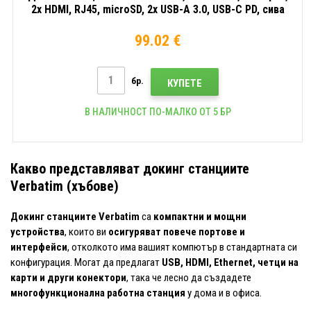
2x HDMI, RJ45, microSD, 2x USB-A 3.0, USB-C PD, сива
99.02 €
бр.
КУПЕТЕ
В НАЛИЧНОСТ ПО-МАЛКО ОТ 5 БР
Какво представляват докинг станциите
Verbatim (хъбове)
Докинг станциите Verbatim
са
компактни и мощни
устройства
, които ви
осигуряват повече портове и
интерфейси
, отколкото има вашият компютър в стандартната си
конфигурация. Могат да предлагат
USB, HDMI, Ethernet, четци на
карти и други конектори
, така че лесно да създадете
многофункционална работна станция
у дома и в офиса.