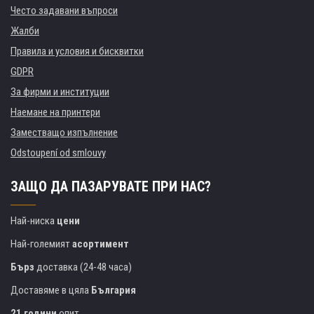
Често задавани въпроси
Жалби
Правила и условия и бисквитки
GDPR
За фирми и институции
Наемане на принтери
Заместващо изпълнение
Odstoupení od smlouvy
ЗАЩО ДА ПАЗАРУВАТЕ ПРИ НАС?
Най-ниска
цени
Най-големият
асортимент
Бърз
доставка (24-48 часа)
Доставяме в цяла
България
21 години
опит