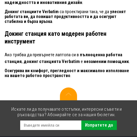
надеждността и иновативния дизайн
.
Докинг станциите Verbatim
са проектирани така, че да
улеснят
работата ви, да повишат продуктивността и да осигурят
стабилна и бърза връзка
.
Докинг станция като модерен работен
инструмент
Ако трябва да превърнете лаптопа си в
пълноценна работна
станция
,
докинг станцията Verbatim
е
незаменим помощник
.
Осигурява ви комфорт, прегледност и максимално използване
на вашето работно пространство
.
Искате ли да получавате отстъпки, интересни съвети и
ръководства? Абонирайте се за нашия бюлетин.
Изпратете до