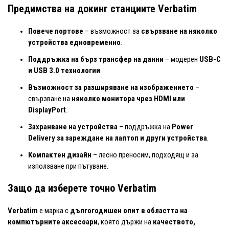
Предимства на докинг станциите Verbatim
Повече портове
– възможност за
свързване на няколко
устройства едновременно
.
Поддръжка на бърз трансфер на данни
– модерен
USB-C
и USB 3.0 технологии
.
Възможност за разширяване на изображението
–
свързване на
няколко монитора чрез HDMI или
DisplayPort
.
Захранване на устройства
– поддръжка на
Power
Delivery за зареждане на лаптоп и други устройства
.
Компактен дизайн
– лесно преносим, подходящ и за
използване при пътуване.
Защо да изберете точно Verbatim
Verbatim
е марка с
дългогодишен опит в областта на
компютърните аксесоари
, която държи на
качеството,