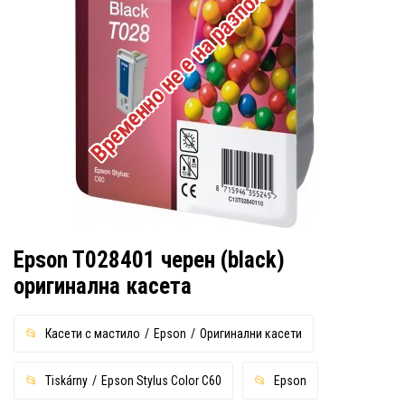
Временно не е на разположение
Epson T028401 черен (black)
оригинална касета
Касети с мастило
Epson
Оригинални касети
Tiskárny
Epson Stylus Color C60
Epson