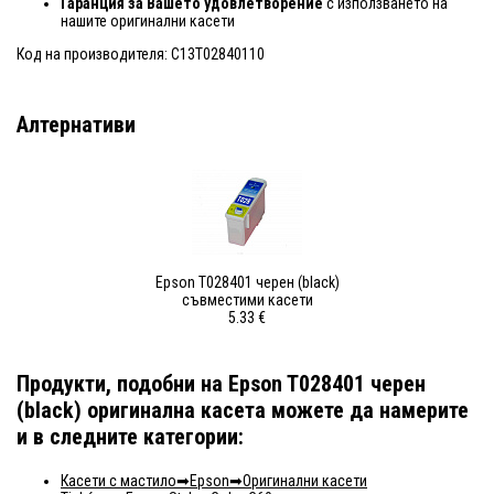
Гаранция за Вашето удовлетворение
с използването на
нашите оригинални касети
Код на производителя: C13T02840110
Алтернативи
Epson T028401 черен (black)
съвместими касети
5.33 €
Продукти, подобни на Epson T028401 черен
(black) оригинална касета можете да намерите
и в следните категории:
Касети с мастило
Epson
Оригинални касети