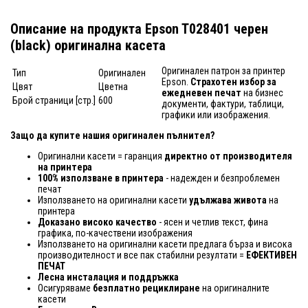
Описание на продукта Epson T028401 черен
(black) оригинална касета
Оригинален патрон за принтер
Тип
Оригинален
Epson.
Страхотен избор за
Цвят
Цветна
ежедневен печат
на бизнес
Брой страници [стр.]
600
документи, фактури, таблици,
графики или изображения.
Защо да купите нашия оригинален пълнител?
Оригинални касети = гаранция
директно от производителя
на принтера
100% използване в принтера
- надежден и безпроблемен
печат
Използването на оригинални касети
удължава живота
на
принтера
Доказано високо качество
- ясен и четлив текст, фина
графика, по-качествени изображения
Използването на оригинални касети предлага бърза и висока
производителност и все пак стабилни резултати =
ЕФЕКТИВЕН
ПЕЧАТ
Лесна инсталация и поддръжка
Осигуряваме
безплатно рециклиране
на оригиналните
касети