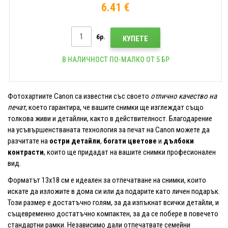
6.41 €
бр.
КУПЕТЕ
В НАЛИЧНОСТ ПО-МАЛКО ОТ 5 БР
Фотохартиите Canon са известни със своето
отлично качество на
печат
, което гарантира, че вашите снимки ще изглеждат също
толкова живи и детайлни, както в действителност. Благодарение
на усъвършенстваната технология за печат на Canon можете да
разчитате на
остри детайли
,
богати цветове
и
дълбоки
контрасти
, които ще придадат на вашите снимки професионален
вид.
Форматът 13x18 см е идеален за отпечатване на снимки, които
искате да изложите в дома си или да подарите като личен подарък.
Този размер е достатъчно голям, за да изпъкнат всички детайли, и
същевременно достатъчно компактен, за да се побере в повечето
стандартни рамки. Независимо дали отпечатвате семейни