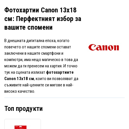
Фотохартии Canon 13x18
см: Перфектният избор за
вашите спомени
В днешната дигитална епоха, когато
повечето от нашите спомени остават
заключени в нашите смартфони и
компютри, има нещо магическо в това да
можем да ги пренесем на хартия. И точно
тук на сцената излизат
фотохартиите
Canon 13x18 см
, които ви позволяват да
съживите най-ценните си мигове в най-
високо качество.
Топ продукти