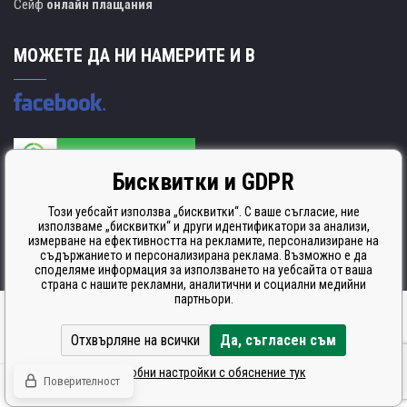
Сейф
онлайн плащания
МОЖЕТЕ ДА НИ НАМЕРИТЕ И В
Бисквитки и GDPR
Производителят на касети е сертифициран
ISO 9001. ISO 14001 и STMC.
Този уебсайт използва „бисквитки“. С ваше съгласие, ние
използваме „бисквитки“ и други идентификатори за анализи,
измерване на ефективността на рекламите, персонализиране на
съдържанието и персонализирана реклама. Възможно е да
споделяме информация за използването на уебсайта от ваша
страна с нашите рекламни, аналитични и социални медийни
партньори.
Ecommerce solutions
BINARGON.cz
Отхвърляне на всички
Да, съгласен съм
Подробни настройки с обяснение тук
Поверителност
© Всички права запазени CDRmarket.cz -
тонери и касети