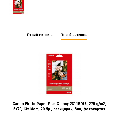
Canon
Photo
Paper
Plus
Glossy
2311B018,
275
От най-скъпите
От най-евтините
g/m2,
5x7",
13x18cm,
20
бр.,
гланциран,
бял,
фотохартия
Canon Photo Paper Plus Glossy 2311B018, 275 g/m2,
5x7", 13x18cm, 20 бр., гланциран, бял, фотохартия