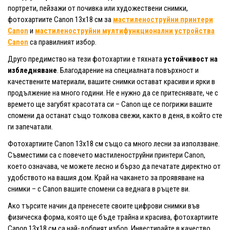
портрети, пейзажи от почивка или художествени снимки,
фотохартиите Canon 13x18 см за
мастиленоструйни принтери
Canon
и
мастиленоструйни мултифункционални устройства
Canon
са правилният избор.
Друго предимство на тези фотохартии е тяхната
устойчивост на
избледняване
. Благодарение на специалната повърхност и
качествените материали, вашите снимки остават красиви и ярки в
продължение на много години. Не е нужно да се притеснявате, че с
времето ще загубят красотата си – Canon ще се погрижи вашите
спомени да останат също толкова свежи, както в деня, в който сте
ги запечатали.
Фотохартиите Canon 13x18 см също са много лесни за използване.
Съвместими са с повечето мастиленоструйни принтери Canon,
което означава, че можете лесно и бързо да печатате директно от
удобството на вашия дом. Край на чакането за проявяване на
снимки – с Canon вашите спомени са веднага в ръцете ви.
Ако търсите начин да пренесете своите цифрови снимки във
физическа форма, която ще бъде трайна и красива, фотохартиите
Canon 13x18 см са най-добрият избор. Инвестирайте в качество,