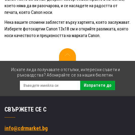
което няма да ви разочарова, и се насладете на радостта от
печата, която Canon носи.
Нека вашите спомени заблестят върху хартията, която заслужават.
Изберете фотохартии Canon 13x18 см и открийте разликата, която
носи качеството и прецизността на марката Canon.
Искате ли да получавате отстъпки, интересни съвети и
ръководства? Абонирайте се за нашия бюлетин.
Изпратете до
СВЪРЖЕТЕ СЕ С
info@cdrmarket.bg