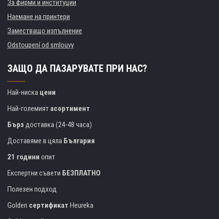
За фирми и институции
Наемане на принтери
Заместващо изпълнение
Odstoupení od smlouvy
ЗАЩО ДА ПАЗАРУВАТЕ ПРИ НАС?
Най-ниска
цени
Най-големият
асортимент
Бърз
доставка (24-48 часа)
Доставяме в цяла
България
21 години
опит
Експертни съвети
БЕЗПЛАТНО
Полезен подход
Golden
сертификат
Heureka