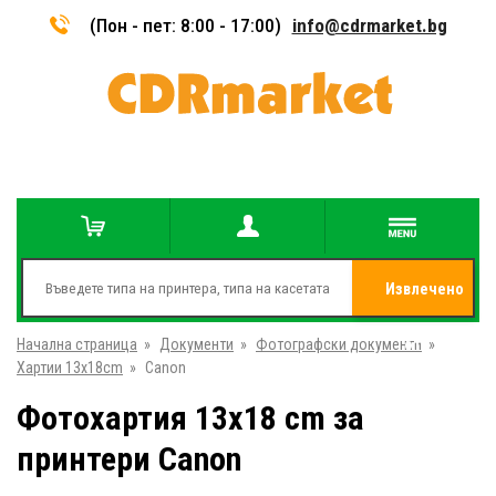
(Пон - пет: 8:00 - 17:00)
info@cdrmarket.bg
Извлечено
Начална страница
»
Документи
»
Фотографски документи
от
»
Хартии 13x18cm
»
Canon
Фотохартия 13x18 cm за
принтери Canon