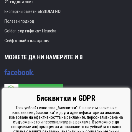
21 години
опит
Експертни съвети
БЕЗПЛАТНО
Полезен подход
Golden
сертификат
Heureka
Сейф
онлайн плащания
МОЖЕТЕ ДА НИ НАМЕРИТЕ И В
Бисквитки и GDPR
Производителят на касети е сертифициран
ISO 9001. ISO 14001 и STMC.
Този уебсайт използва „бисквитки“. С ваше съгласие, ние
използваме „бисквитки“ и други идентификатори за анализи,
измерване на ефективността на рекламите, персонализиране на
съдържанието и персонализирана реклама. Възможно е да
споделяме информация за използването на уебсайта от ваша
страна с нашите рекламни, аналитични и социални медийни