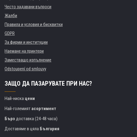
Често задавани въпроси
Жалби
Правила и условия и бисквитки
GDPR
За фирми и институции
Наемане на принтери
Заместващо изпълнение
Odstoupení od smlouvy
ЗАЩО ДА ПАЗАРУВАТЕ ПРИ НАС?
Най-ниска
цени
Най-големият
асортимент
Бърз
доставка (24-48 часа)
Доставяме в цяла
България