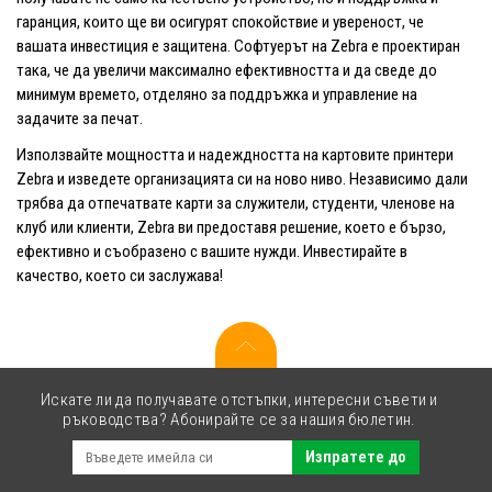
гаранция, които ще ви осигурят спокойствие и увереност, че
вашата инвестиция е защитена. Софтуерът на Zebra е проектиран
така, че да увеличи максимално ефективността и да сведе до
минимум времето, отделяно за поддръжка и управление на
задачите за печат.
Използвайте мощността и надеждността на картовите принтери
Zebra и изведете организацията си на ново ниво. Независимо дали
трябва да отпечатвате карти за служители, студенти, членове на
клуб или клиенти, Zebra ви предоставя решение, което е бързо,
ефективно и съобразено с вашите нужди. Инвестирайте в
качество, което си заслужава!
Искате ли да получавате отстъпки, интересни съвети и
ръководства? Абонирайте се за нашия бюлетин.
Изпратете до