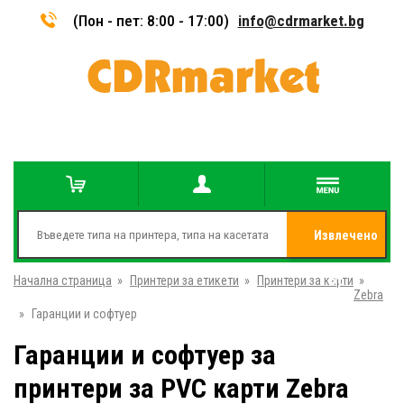
(Пон - пет: 8:00 - 17:00)
info@cdrmarket.bg
Извлечено
Начална страница
»
Принтери за етикети
»
Принтери за карти
от
»
Zebra
»
Гаранции и софтуер
Гаранции и софтуер за
принтери за PVC карти Zebra