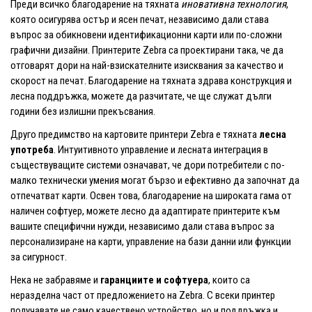
Преди всичко благодарение на тяхната
иновативна технология
,
която осигурява остър и ясен печат, независимо дали става
въпрос за обикновени идентификационни карти или по-сложни
графични дизайни. Принтерите Zebra са проектирани така, че да
отговарят дори на най-взискателните изисквания за качество и
скорост на печат. Благодарение на тяхната здрава конструкция и
лесна поддръжка, можете да разчитате, че ще служат дълги
години без излишни прекъсвания.
Друго предимство на картовите принтери Zebra е тяхната
лесна
употреба
. Интуитивното управление и лесната интеграция в
съществуващите системи означават, че дори потребители с по-
малко технически умения могат бързо и ефективно да започнат да
отпечатват карти. Освен това, благодарение на широката гама от
наличен софтуер, можете лесно да адаптирате принтерите към
вашите специфични нужди, независимо дали става въпрос за
персонализиране на карти, управление на бази данни или функции
за сигурност.
Нека не забравяме и
гаранциите и софтуера
, които са
неразделна част от предложението на Zebra. С всеки принтер
получавате не само качествено устройство, но и поддръжка и