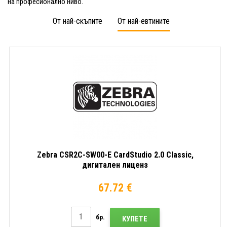
на професионално ниво.
От най-скъпите
От най-евтините
Zebra CSR2C-SW00-E CardStudio 2.0 Classic,
дигитален лиценз
67.72 €
бр.
КУПЕТЕ