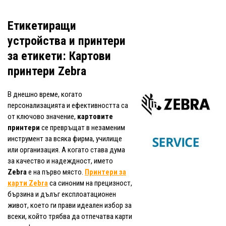
Етикетиращи
устройства и принтери
за етикети: Картови
принтери Zebra
В днешно време, когато
персонализацията и ефективността са
от ключово значение,
картовите
принтери
се превръщат в незаменим
инструмент за всяка фирма, училище
или организация. А когато става дума
за качество и надеждност, името
Zebra
е на първо място.
Принтери за
карти Zebra
са синоним на прецизност,
бързина и дълъг експлоатационен
живот, което ги прави идеален избор за
всеки, който трябва да отпечатва карти