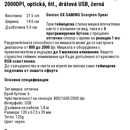
2000DPI, optická, 6tl., drátová USB, černá
Genius GX GAMING Scorpion Spear
Височина
21.5 cm
Ширина
14.0 см
Тази
геймърска
стилна мишка впечатлява
Дълбочина
5.0 см
както с външния си вид, така и с
6
програмируеми бутона
с прецизен
оптичен
сензор с време на
реакция 1 ms
.
Разделителната способност на мишката може да се настрои в
диапазона от
800 до 2000
dpi. Мишката е оборудвана с
превключватели и издържа
до 5 милиона кликвания
. Вашето
страхотно гейминг изживяване ще бъде допълнено от красивото
RGB осветление.
До съвършенство в света на игрите ви липсва само
геймърска
подложка от нашата оферта
.
Основни спецификации
Тип мишка: оптична
Брой бутони: 6
Чувствителност на сензора: 800/1600/2000 dpi
Интерфейс: USB
Дължина на кабела: 1,8 м
Размери: 120 x 67,3 x 39 мм
Тегло: 125g
Цвят: черен