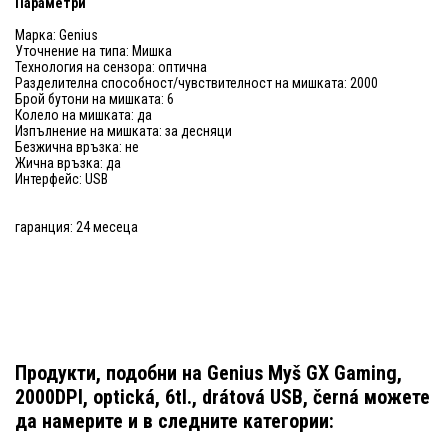
Параметри
Марка: Genius
Уточнение на типа: Мишка
Технология на сензора: оптична
Разделителна способност/чувствителност на мишката: 2000
Брой бутони на мишката: 6
Колело на мишката: да
Изпълнение на мишката: за десняци
Безжична връзка: не
Жична връзка: да
Интерфейс: USB
гаранция: 24 месеца
Продукти, подобни на Genius Myš GX Gaming,
2000DPI, optická, 6tl., drátová USB, černá можете
да намерите и в следните категории: