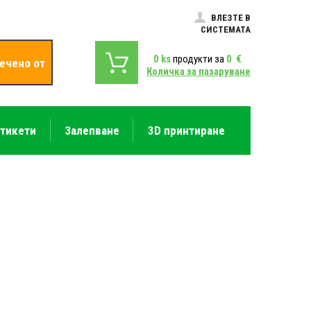
ВЛЕЗТЕ В
СИСТЕМАТА
0
ks
продукти за
0
€
ечено от
Количка за пазаруване
етикети
Залепване
3D принтиране