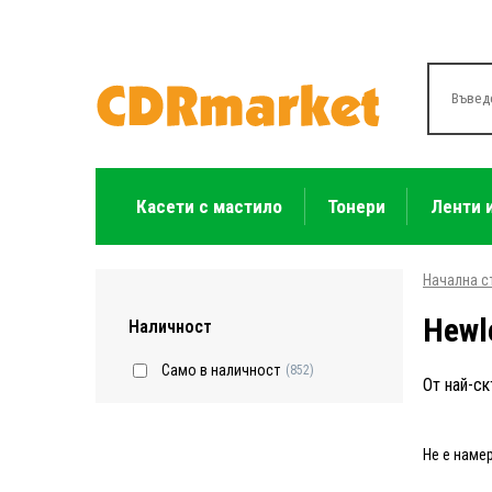
Касети с мастило
Тонери
Ленти 
Начална с
Hewl
Наличност
Само в наличност
(852)
От най-ск
Не е наме