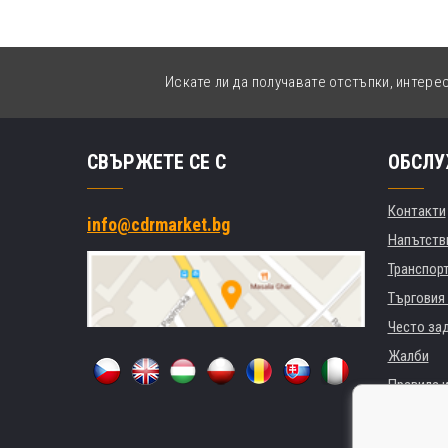
Искате ли да получавате отстъпки, интере
СВЪРЖЕТЕ СЕ С
ОБСЛУ
Контакти
info@cdrmarket.bg
Напътстви
Транспор
Търговия 
Често за
Жалби
Правила и
GDPR
За фирми 