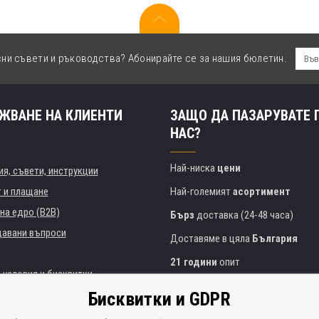
сни съвети и ръководства? Абонирайте се за нашия бюлетин.
ЖВАНЕ НА КЛИЕНТИ
ЗАЩО ДА ПАЗАРУВАТЕ 
НАС?
Най-ниска
цени
я, съвети, инструкции
т и плащане
Най-големият
асортимент
на едро (B2B)
Бърз
доставка (24-48 часа)
давани въпроси
Доставяме в цяла
България
21 години
опит
 условия и бисквитки
Експертни съвети
БЕЗПЛАТНО
Бисквитки и GDPR
Полезен подход
и институции