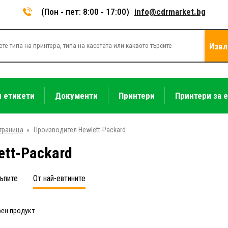
(Пон - пет: 8:00 - 17:00)
info@cdrmarket.bg
Извл
и етикети
Документи
Принтери
Принтери за 
траница
»
Производител Hewlett-Packard
ett-Packard
ъпите
От най-евтините
рен продукт