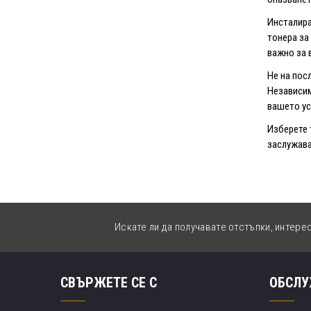
Инсталира
тонера за
важно за 
Не на пос
Независим
вашето ус
Изберете 
заслужава
Искате ли да получавате отстъпки, интере
СВЪРЖЕТЕ СЕ С
ОБСЛУ