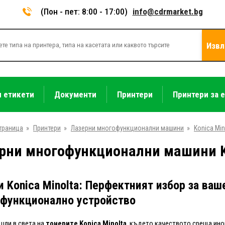
(Пон - пет: 8:00 - 17:00)
info@cdrmarket.bg
Извл
и етикети
Документи
Принтери
Принтери за 
траница
»
Принтери
»
Лазерни многофункционални машини
»
Konica Min
рни многофункционални машини Ko
и Konica Minolta: Перфектният избор за ваш
функционално устройство
ли в света на
тонерите Konica Minolta
, където качеството среща ино