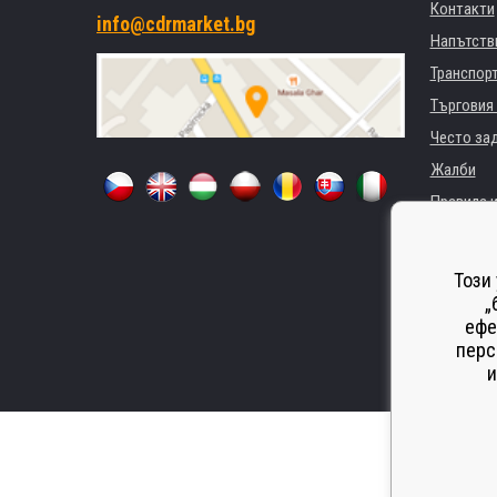
Контакти
info@cdrmarket.bg
Напътстви
Транспор
Търговия 
Често за
Жалби
Правила и
GDPR
За фирми 
Този
Наемане 
„
ефе
Замества
перс
Odstoupen
и