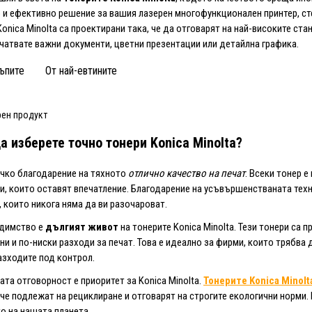
и ефективно решение за вашия лазерен многофункционален принтер, сте
Konica Minolta са проектирани така, че да отговарят на най-високите ста
чатвате важни документи, цветни презентации или детайлна графика.
ъпите
От най-евтините
рен продукт
а изберете точно
тонери Konica Minolta
?
чко благодарение на тяхното
отлично качество на печат
. Всеки тонер е
и, които оставят впечатление. Благодарение на усъвършенстваната техн
, които никога няма да ви разочароват.
едимство е
дългият живот
на тонерите Konica Minolta. Тези тонери са
ни и по-ниски разходи за печат. Това е идеално за фирми, които трябва
зходите под контрол.
ата отговорност е приоритет за Konica Minolta.
Тонерите Konica Minolt
 че подлежат на рециклиране и отговарят на строгите екологични норми. 
о на нашата планета.