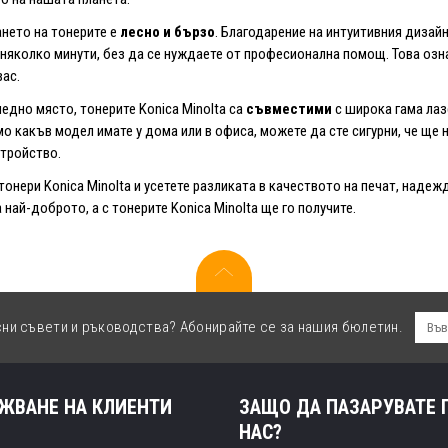
нето на тонерите е
лесно и бързо
. Благодарение на интуитивния дизайн
 няколко минути, без да се нуждаете от професионална помощ. Това озна
вас.
ледно място, тонерите Konica Minolta са
съвместими
с широка гама лаз
о какъв модел имате у дома или в офиса, можете да сте сигурни, че ще 
тройство.
тонери Konica Minolta и усетете разликата в качеството на печат, наде
 най-доброто, а с тонерите Konica Minolta ще го получите.
сни съвети и ръководства? Абонирайте се за нашия бюлетин.
ЖВАНЕ НА КЛИЕНТИ
ЗАЩО ДА ПАЗАРУВАТЕ 
НАС?