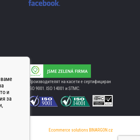
зваме
Производителят на касети е сертифициран
на
ISO 9001. ISO 14001 и STMC.
то и
ия за
и,
Ecommerce solutions
BINARGON.cz