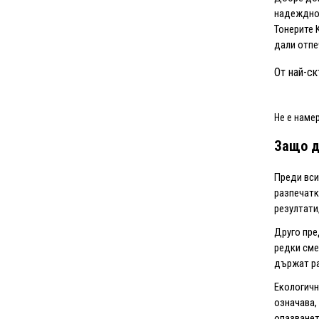
надеждно 
Тонерите 
дали отпе
От най-ск
Не е наме
Защо д
Преди вси
разпечатк
резултати
Друго пр
редки сме
държат ра
Екологичн
означава,
опазванет