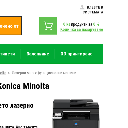
ВЛЕЗТЕ В
СИСТЕМАТА
0
ks
продукти за
0
€
ечено от
Количка за пазаруване
етикети
Залепване
3D принтиране
olta
»
Лазерни многофункционални машини
nica Minolta
ето лазерно
вацията. Ако търсите