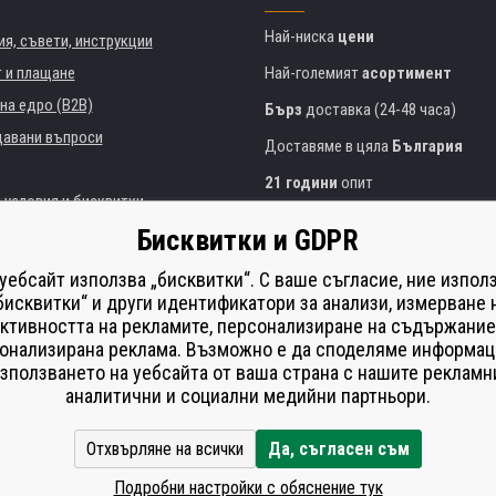
Най-ниска
цени
я, съвети, инструкции
т и плащане
Най-големият
асортимент
на едро (B2B)
Бърз
доставка (24-48 часа)
давани въпроси
Доставяме в цяла
България
21 години
опит
 условия и бисквитки
Експертни съвети
БЕЗПЛАТНО
Бисквитки и GDPR
Полезен подход
и институции
 уебсайт използва „бисквитки“. С ваше съгласие, ние изпол
Golden
сертификат
Heureka
на принтери
бисквитки“ и други идентификатори за анализи, измерване 
ктивността на рекламите, персонализиране на съдържание
Сейф
онлайн плащания
що изпълнение
онализирана реклама. Възможно е да споделяме информац
í od smlouvy
зползването на уебсайта от ваша страна с нашите рекламн
аналитични и социални медийни партньори.
Отхвърляне на всички
Да, съгласен съм
Подробни настройки с обяснение тук