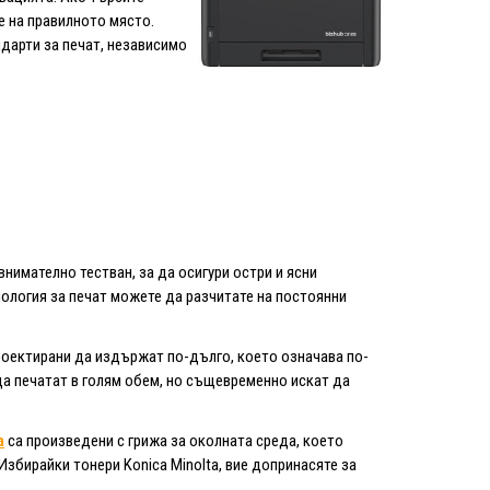
 на правилното място.
ндарти за печат, независимо
 внимателно тестван, за да осигури остри и ясни
ология за печат можете да разчитате на постоянни
 проектирани да издържат по-дълго, което означава по-
 да печатат в голям обем, но същевременно искат да
a
са произведени с грижа за околната среда, което
Избирайки тонери Konica Minolta, вие допринасяте за