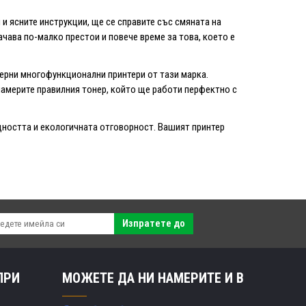
 и ясните инструкции, ще се справите със смяната на
чава по-малко престои и повече време за това, което е
ерни многофункционални принтери от тази марка.
намерите правилния тонер, който ще работи перфектно с
ждността и екологичната отговорност. Вашият принтер
Изпратете до
ПРИ
МОЖЕТЕ ДА НИ НАМЕРИТЕ И В