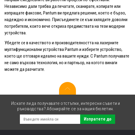
Независимо дали трябва да печатате, сканирате, копирате или
изпращате факсове, Pantum ви предлага решение, което е бързо,
надеждно и икономично. Присъединете се към хилядите доволни
потребители, които вече откриха предимствата на тези модерни
устройства.
Убедете се в качеството и производителността на лазерните
мултифункционални устройства Pantum и изберете устройство,
което ще отговаря идеално на вашите нужди. С Pantum получавате
не само върхова технология, но и партньор, на когото винаги
можете да разчитате.
Искате ли да получавате отстъпки, интересни съвети и
ръководства? Абонирайте се за нашия бюлетин.
Изпратете до