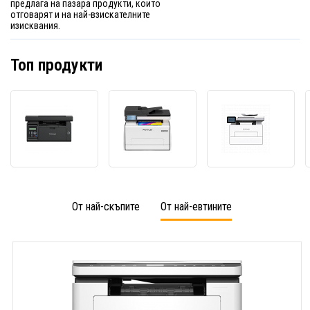
предлага на пазара продукти, които
отговарят и на най-взискателните
изисквания.
Топ продукти
Лазерно
Pantum
Лазер
мултифункционално
CM2100ADW
мулти
устройство
лазерно
устро
Pantum
многофункционално
Pantu
M6500NW
устройство
BM43
От най-скъпите
От най-евтините