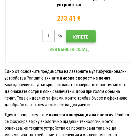
устройство
273.41 €
бр.
КУПЕТЕ
ВЪВ ВЪНШЕН СКЛАД
Едно от основните предимства на лазерните мултифункционални
устройства Pantum е тяхната
висока скорост на печат
.
Благодарение на усъвършенстваната лазерна технология можете
да очаквате остри и ясни разпечатки, дори при голям обем на
печат. Това е идеално за фирми, които трябва бързо и ефективно
да обработват големи количества документи.
Друг ключов елемент е
ниската консумация на енергия
. Pantum
се фокусира върху екологично щадящи технологии, което
означава, че техните устройства са проектирани така, че да
минимизират потреблението на енергия и същевременно да