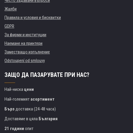
Често задавани въпроси
Жалби
Правила и условия и бисквитки
GDPR
За фирми и институции
Наемане на принтери
Заместващо изпълнение
Odstoupení od smlouvy
ЗАЩО ДА ПАЗАРУВАТЕ ПРИ НАС?
Най-ниска
цени
Най-големият
асортимент
Бърз
доставка (24-48 часа)
Доставяме в цяла
България
21 години
опит