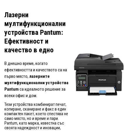
Лазерни
мултифункционални
устройства Pantum:
Ефективност и
качество в едно
В днешно време, когато
ефективността и качеството са на
първо място,
лазерните
мултифункционални устройства
Pantum
са идеалното решение за
всеки офис и дом.
Тези устройства комбинират печат,
копиране, сканиране и факс в един
компактен пакет, което спестява не
само място, но и време и пари.
Pantum, като марка, известна със
своята надеждност и иновации,