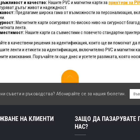
ръжливост и качество:
Нашите PVC и магнитни карти за
принтери за PV
гуряват дълъг живот и надеждност.
кавост:
Предлагаме широка гама от възможности за персонализация, вкл
ни.
урност:
Магнитните карти осигуряват по-високо ниво на сигурност благо
нитната лента.
вместимост:
Нашите карти са съвместими с повечето стандартни принтери
йте в качествени решения за идентификация, които ще ви помогнат да 
шите ленти и етикети за идентификация, включително PVC и магнитни карт
ните изисквания. Поръчайте ги още днес и усетете разликата, която но
сни съвети и ръководства? Абонирайте се за нашия бюлетин.
ЖВАНЕ НА КЛИЕНТИ
ЗАЩО ДА ПАЗАРУВАТЕ 
НАС?