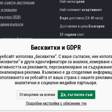
Най-ниска
цени
я, съвети, инструкции
т и плащане
Най-големият
асортимент
на едро (B2B)
Бърз
доставка (24-48 часа)
давани въпроси
Доставяме в цяла
България
21 години
опит
 условия и бисквитки
Експертни съвети
БЕЗПЛАТНО
Бисквитки и GDPR
Полезен подход
и институции
 уебсайт използва „бисквитки“. С ваше съгласие, ние изпол
Golden
сертификат
Heureka
на принтери
бисквитки“ и други идентификатори за анализи, измерване 
ктивността на рекламите, персонализиране на съдържание
Сейф
онлайн плащания
що изпълнение
онализирана реклама. Възможно е да споделяме информац
í od smlouvy
зползването на уебсайта от ваша страна с нашите рекламн
аналитични и социални медийни партньори.
Отхвърляне на всички
Да, съгласен съм
Подробни настройки с обяснение тук