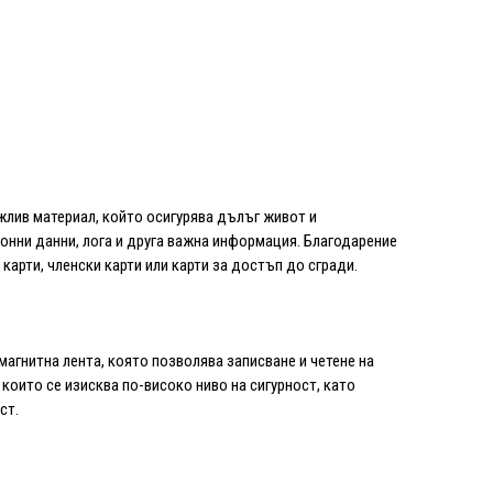
жлив материал, който осигурява дълъг живот и
ионни данни, лога и друга важна информация. Благодарение
карти, членски карти или карти за достъп до сгради.
магнитна лента, която позволява записване и четене на
 които се изисква по-високо ниво на сигурност, като
ст.