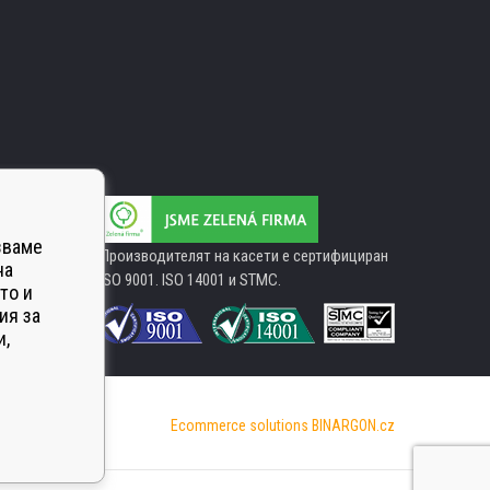
зваме
Производителят на касети е сертифициран
на
ISO 9001. ISO 14001 и STMC.
то и
ия за
и,
Ecommerce solutions
BINARGON.cz