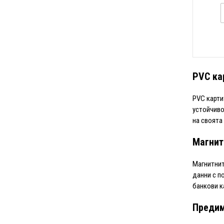
PVC ка
PVC карти
устойчиво
на своята
Магнит
Магнитнит
данни с п
банкови к
Предим