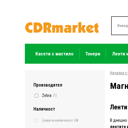
Касети с мастило
Тонери
Ленти 
Начална с
Магн
Производител
Zebra
(1)
Ленти
Наличност
В днешно 
Само в наличност
(0)
лентите 