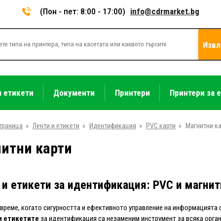
(Пон - пет: 8:00 - 17:00)
info@cdrmarket.bg
Извл
и етикети
Документи
Принтери
Принтери за 
траница
»
Ленти и етикети
»
Идентификация
»
PVC карти
»
Магнитни к
итни карти
 и етикети за идентификация: PVC и магнит
време, когато сигурността и ефективното управление на информацията 
и етикетите
за идентификация са незаменим инструмент за всяка орга