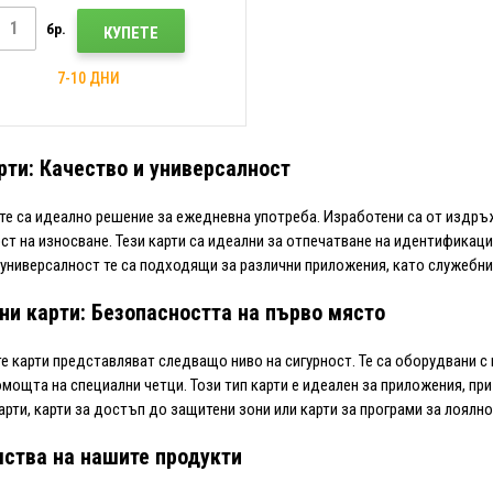
бр.
КУПЕТЕ
7-10 ДНИ
рти: Качество и универсалност
те са идеално решение за ежедневна употреба. Изработени са от издръ
ст на износване. Тези карти са идеални за отпечатване на идентификац
 универсалност те са подходящи за различни приложения, като служебни 
ни карти: Безопасността на първо място
е карти представляват следващо ниво на сигурност. Те са оборудвани с 
омощта на специални четци. Този тип карти е идеален за приложения, при
арти, карти за достъп до защитени зони или карти за програми за лоялно
ства на нашите продукти