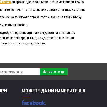
C карти
са произведени от първокласни материали, които
ючително печат на лога, снимки и други идентификационни
дарение на възможността за съхраняване на данни върху
 и четци на пазара.
подобрите организацията и сигурността във вашата
и, са проектирани така, че да отговорят и на най-
сят качеството и надеждността.
Изпратете до
ПРИ
МОЖЕТЕ ДА НИ НАМЕРИТЕ И В