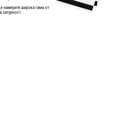
е намерите широка гама от
а сигурност.