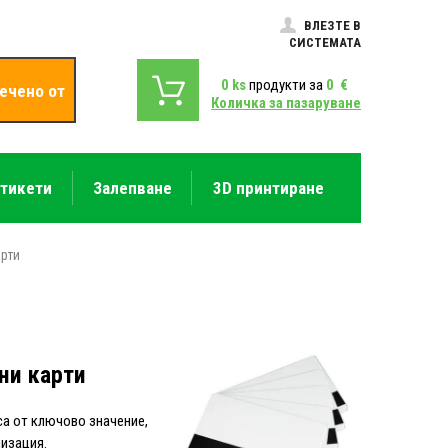
ВЛЕЗТЕ В
СИСТЕМАТА
0
ks
продукти за
0
€
ечено от
Количка за пазаруване
етикети
Залепване
3D принтиране
арти
ни карти
са от ключово значение,
низация.