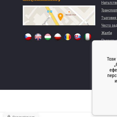
Напътстви
Транспор
Търговия 
Често за
Жалби
Правила и
GDPR
За фирми 
Този
Наемане 
„
ефе
Замества
перс
Odstoupen
и