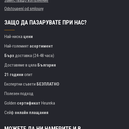
Заместващо изпълнение
Odstoupení od smlouvy
ЗАЩО ДА ПАЗАРУВАТЕ ПРИ НАС?
Най-ниска
цени
Най-големият
асортимент
Бърз
доставка (24-48 часа)
Доставяме в цяла
България
21 години
опит
Експертни съвети
БЕЗПЛАТНО
Полезен подход
Golden
сертификат
Heureka
Сейф
онлайн плащания
МОЖЕТЕ ДА НИ НАМЕРИТЕ И В