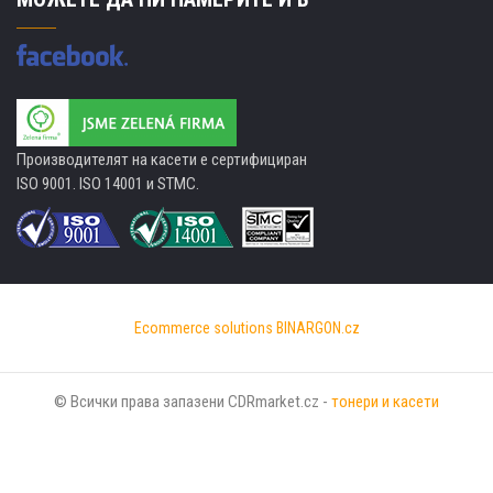
Производителят на касети е сертифициран
ISO 9001. ISO 14001 и STMC.
Ecommerce solutions
BINARGON.cz
© Всички права запазени CDRmarket.cz -
тонери и касети