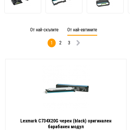
50F0Z00
черен
черен
черен
(black)
(black
(black)
оригинален
ориги
оригинален
барабанен
бараб
барабанен
модул
моду
От най-скъпите
От най-евтините
модул
1
2
3
Lexmark C734X20G черен (black) оригинален
барабанен модул