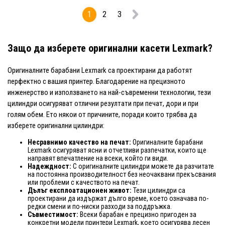
1
2
3
Защо да изберете оригинални касети Lexmark?
Оригиналните барабани Lexmark са проектирани да работят
перфектно с вашия принтер. Благодарение на прецизното
инженерство и използването на най-съвременни технологии, тези
цилиндри осигуряват отлични резултати при печат, дори и при
голям обем. Ето някои от причините, поради които трябва да
изберете оригинални цилиндри:
Несравнимо качество на печат:
Оригиналните барабани
Lexmark осигуряват ясни и отчетливи разпечатки, които ще
направят впечатление на всеки, който ги види.
Надеждност:
С оригиналните цилиндри можете да разчитате
на постоянна производителност без неочаквани прекъсвания
или проблеми с качеството на печат.
Дълъг експлоатационен живот:
Тези цилиндри са
проектирани да издържат дълго време, което означава по-
редки смени и по-ниски разходи за поддръжка.
Съвместимост:
Всеки барабан е прецизно пригоден за
конкретни модели принтери Lexmark, което осигурява лесен