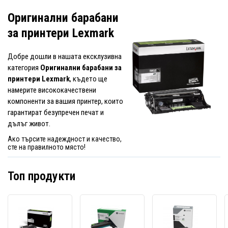
Оригинални барабани
за принтери Lexmark
Добре дошли в нашата ексклузивна
категория
Оригинални барабани за
принтери Lexmark
, където ще
намерите висококачествени
компоненти за вашия принтер, които
гарантират безупречен печат и
дълъг живот.
Ако търсите надеждност и качество,
сте на правилното място!
Топ продукти
Lexmark
Lexmark
Lexma
500Z
B220Z00
55B0Z