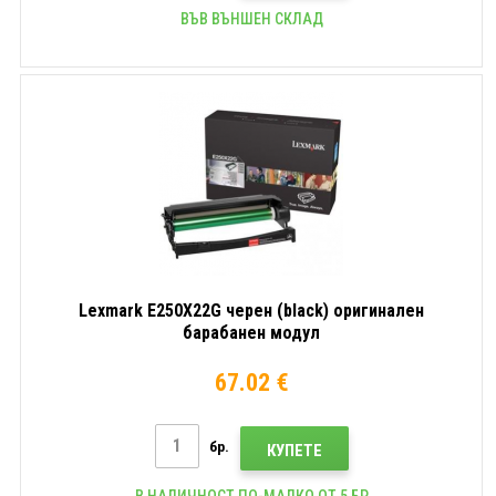
ВЪВ ВЪНШЕН СКЛАД
Lexmark E250X22G черен (black) оригинален
барабанен модул
67.02 €
бр.
КУПЕТЕ
В НАЛИЧНОСТ ПО-МАЛКО ОТ 5 БР