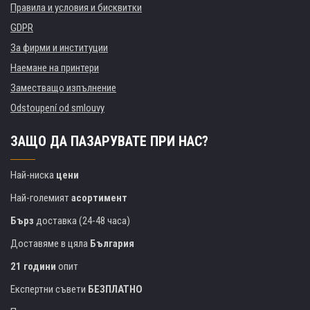
Правила и условия и бисквитки
GDPR
За фирми и институции
Наемане на принтери
Заместващо изпълнение
Odstoupení od smlouvy
ЗАЩО ДА ПАЗАРУВАТЕ ПРИ НАС?
Най-ниска
цени
Най-големият
асортимент
Бърз
доставка (24-48 часа)
Доставяме в цяла
България
21 години
опит
Експертни съвети
БЕЗПЛАТНО