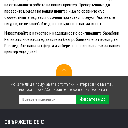
на оптималната работа на вашия принтер. Препоръчваме да
проверите модела на вашия принтер и да го сравните със
съвместимите модели, посочени при всеки продукт. Ако не сте
сигурни, не се колебайте да се свържете с нас за съвет.
Инвестирайте в качество и надеждност с оригиналните барабани
Panasonic и се наслаждавайте на безпроблемен печат всеки ден.
Разгледайте нашата оферта и изберете правилния валяк за вашия
принтер още днес!
Искате ли да получавате отстъпки, интересни съвети и
ръководства? Абонирайте се за нашия бюлетин.
Изпратете до
СВЪРЖЕТЕ СЕ С