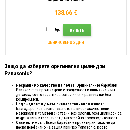
138.66 €
бр.
КУПЕТЕ
ОБИКНОВЕНО 2 ДНИ
Защо да изберете оригинални цилиндри
Panasonic?
Несравнимо качество на печат:
Оригиналните барабани
Panasonic са произведени с прецизност и внимание към
детайла, което гарантира остри и ясни разпечатки без
компромиси.
Надеждност и дълъг експлоатационен живот:
Благодарение на използването на висококачествени
материали и усъвършенствани технологии, тези цилиндри са
издръжливи и гарантират дълготрайна производителност.
Съвместимост:
Всеки барабан е проектиран така, че да
пасва перфектно на вашия принтер Panasonic, което