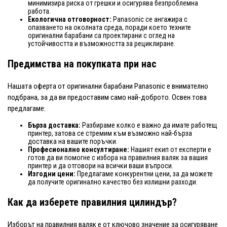
минимизира риска от грешки и осигурява безпроблемна
работа.
Екологична отговорност:
Panasonic се ангажира с
опазването на околната среда, поради което техните
оригинални барабани са проектирани с оглед на
устойчивостта и възможността за рециклиране.
Предимства на покупката при нас
Нашата оферта от оригинални барабани Panasonic е внимателно
подбрана, за да ви предоставим само най-доброто. Освен това
предлагаме:
Бърза доставка:
Разбираме колко е важно да имате работещ
принтер, затова се стремим към възможно най-бърза
доставка на вашите поръчки.
Професионално консултиране:
Нашият екип от експерти е
готов да ви помогне с избора на правилния валяк за вашия
принтер и да отговори на всички ваши въпроси.
Изгодни цени:
Предлагаме конкурентни цени, за да можете
да получите оригинално качество без излишни разходи.
Как да изберете правилния цилиндър?
Изборът на правилния валяк е от ключово значение за осигуряване