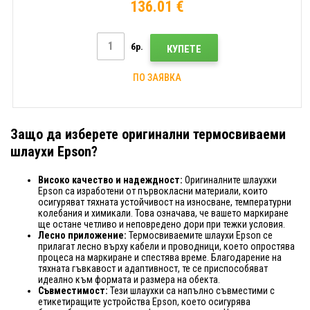
136.01 €
бр.
КУПЕТЕ
ПО ЗАЯВКА
Защо да изберете оригинални термосвиваеми
шлаухи Epson?
Високо качество и надеждност:
Оригиналните шлаухки
Epson са изработени от първокласни материали, които
осигуряват тяхната устойчивост на износване, температурни
колебания и химикали. Това означава, че вашето маркиране
ще остане четливо и неповредено дори при тежки условия.
Лесно приложение:
Термосвиваемите шлаухи Epson се
прилагат лесно върху кабели и проводници, което опростява
процеса на маркиране и спестява време. Благодарение на
тяхната гъвкавост и адаптивност, те се приспособяват
идеално към формата и размера на обекта.
Съвместимост:
Тези шлаухки са напълно съвместими с
етикетиращите устройства Epson, което осигурява