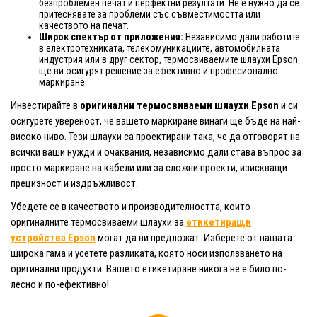
безпроблемен печат и перфектни резултати. Не е нужно да се
притеснявате за проблеми със съвместимостта или
качеството на печат.
Широк спектър от приложения:
Независимо дали работите
в електротехниката, телекомуникациите, автомобилната
индустрия или в друг сектор, термосвиваемите шлаухи Epson
ще ви осигурят решение за ефективно и професионално
маркиране.
Инвестирайте в
оригинални термосвиваеми шлаухи Epson
и си
осигурете увереност, че вашето маркиране винаги ще бъде на най-
високо ниво. Тези шлаухи са проектирани така, че да отговорят на
всички ваши нужди и очаквания, независимо дали става въпрос за
просто маркиране на кабели или за сложни проекти, изискващи
прецизност и издръжливост.
Убедете се в качеството и производителността, които
оригиналните термосвиваеми шлаухи за
етикетиращи
устройства Epson
могат да ви предложат. Изберете от нашата
широка гама и усетете разликата, която носи използването на
оригинални продукти. Вашето етикетиране никога не е било по-
лесно и по-ефективно!