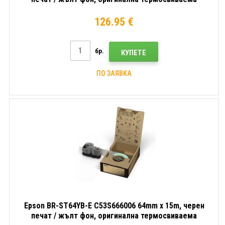
тръбичка
126.95 €
бр.
КУПЕТЕ
ПО ЗАЯВКА
Epson BR-ST64YB-E C53S666006 64mm x 15m, черен
печат / жълт фон, оригинална термосвиваемa