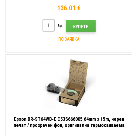
тръбичка
136.01 €
бр.
КУПЕТЕ
ПО ЗАЯВКА
Epson BR-ST64WB-E C53S666005 64mm x 15m, черен
печат / прозрачен фон, оригинална термосвиваемa
тръбичка