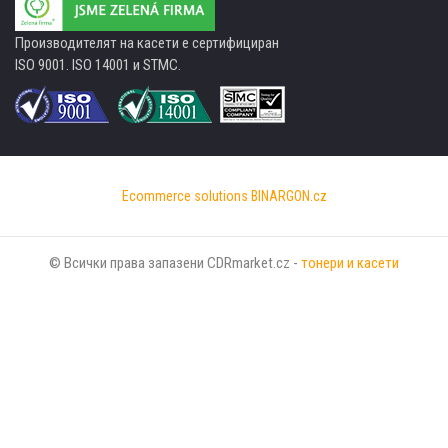
Производителят на касети е сертифициран
ISO 9001. ISO 14001 и STMC.
Ecommerce solutions
BINARGON.cz
© Всички права запазени CDRmarket.cz -
тонери и касети