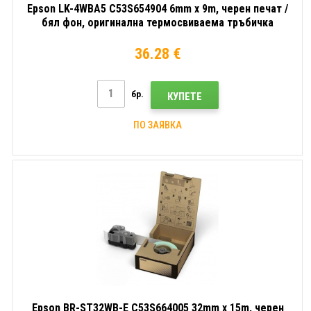
Epson LK-4WBA5 C53S654904 6mm x 9m, черен печат /
бял фон, оригинална термосвиваемa тръбичка
36.28 €
бр.
КУПЕТЕ
ПО ЗАЯВКА
Epson BR-ST32WB-E C53S664005 32mm x 15m, черен