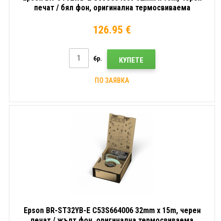
печат / бял фон, оригинална термосвиваемa
тръбичка
126.95 €
бр.
КУПЕТЕ
ПО ЗАЯВКА
Epson BR-ST32YB-E C53S664006 32mm x 15m, черен
печат / жълт фон, оригинална термосвиваемa