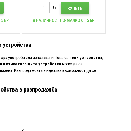
бр.
КУПЕТЕ
 5 БР
В НАЛИЧНОСТ ПО-МАЛКО ОТ 5 БР
и устройства
тора употреба или използвани. Това са
нови устройства
,
и
и
етикетиращите устройства
може да са
апазена. Разпродажбата е идеална възможност да се
ройства в разпродажба