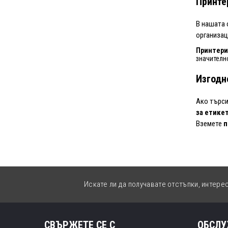
Принте
В нашата 
организац
Принтери
значителн
Изгодн
Ако търс
за етике
Вземете
п
Искате ли да получавате отстъпки, интере
СВЪРЖЕТЕ СЕ С
ОБСЛУ