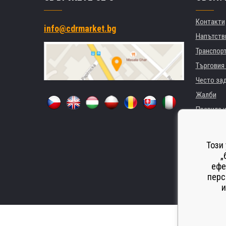
Контакти
info@cdrmarket.bg
Напътстви
Транспор
Търговия 
Често за
Жалби
Правила и
GDPR
За фирми 
Този
Наемане 
„
ефе
Замества
перс
Odstoupen
и