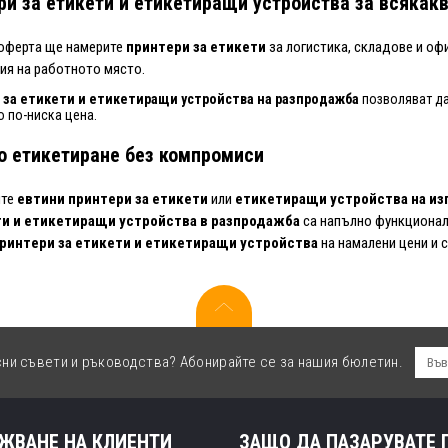
ри за етикети и етикетиращи устройства за всякак
оферта ще намерите
принтери за етикети
за логистика, складове и оф
ия на работното място.
 за етикети и етикетиращи устройства на разпродажба
позволяват да
о по-ниска цена.
о етикетиране без компромиси
ите
евтини принтери за етикети
или
етикетиращи устройства на из
ти и етикетиращи устройства в разпродажба
са напълно функционалн
ринтери за етикети и етикетиращи устройства
на намалени цени и с
сни съвети и ръководства? Абонирайте се за нашия бюлетин.
ЖВАНЕ НА КЛИЕНТИ
ЗАЩО ДА ПАЗАРУВАТЕ 