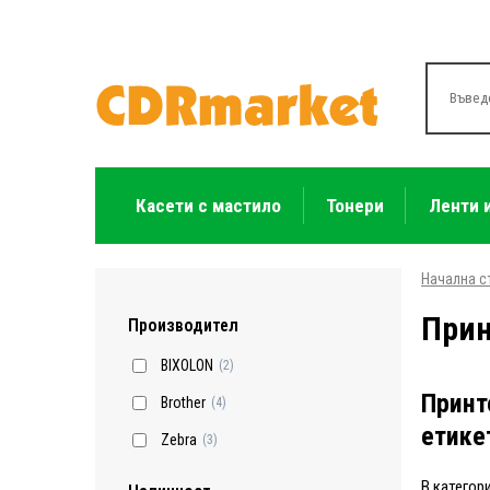
Касети с мастило
Тонери
Ленти 
Начална с
Прин
Производител
BIXOLON
(2)
Принт
Brother
(4)
етике
Zebra
(3)
В категор