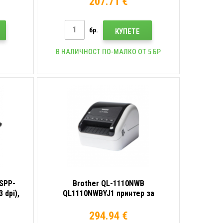
207.71 €
бр.
КУПЕТЕ
В НАЛИЧНОСТ ПО-МАЛКО ОТ 5 БР
 SPP-
Brother QL-1110NWB
 dpi),
QL1110NWBYJ1 принтер за
2, BT
етикети, употребявана стока
294.94 €