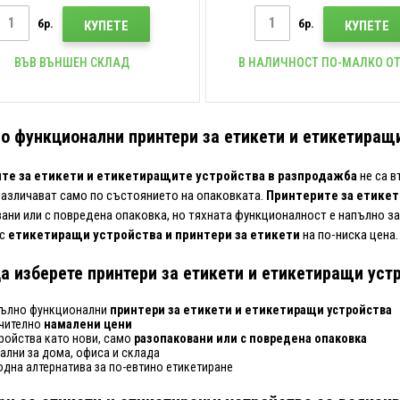
повредена опаковка
бр.
бр.
КУПЕТЕ
КУПЕТЕ
ВЪВ ВЪНШЕН СКЛАД
В НАЛИЧНОСТ ПО-МАЛКО ОТ
о функционални принтери за етикети и етикетиращ
те за етикети и етикетиращите устройства в разпродажба
не са в
различават само по състоянието на опаковката.
Принтерите за етикет
ани или с повредена опаковка, но тяхната функционалност е напълно з
 с
етикетиращи устройства и принтери за етикети
на по-ниска цена.
а изберете принтери за етикети и етикетиращи уст
ълно функционални
принтери за етикети и етикетиращи устройства
чително
намалени цени
ройства като нови, само
разопаковани или с повредена опаковка
ални за дома, офиса и склада
одна алтернатива за по-евтино етикетиране