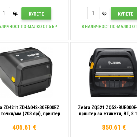
бр.
бр.
КУПЕТЕ
КУПЕТЕ
АЛИЧНОСТ ПО-МАЛКО ОТ 5 БР
В НАЛИЧНОСТ ПО-МАЛКО ОТ
a ZD421t ZD4A042-30EE00EZ
Zebra ZQ521 ZQ52-BUE000E-
 точки/мм (203 dpi), принтер
принтер за етикети, BT, 8 
тикети, RTC, USB, USB Host,
мм (203 dpi), диспле
BT (BLE), Ethernet, сив
406.61 €
850.61 €
(наследник на GC420t),