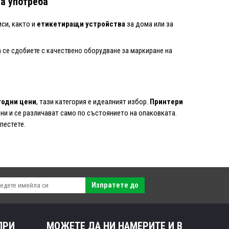
ва употреба
иси, както и
етикетиращи устройства
за дома или за
 се сдобиете с качествено оборудване за маркиране на
годни цени
, тази категория е идеалният избор.
Принтери
и и се различават само по състоянието на опаковката.
пестете.
Изпратете до
ПРИ
МОЖЕТЕ ДА НИ НАМЕРИТЕ И В