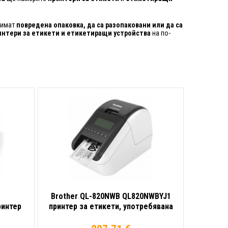
 имат
повредена опаковка, да са разопаковани или да са
интери за етикети и етикетиращи устройства
на по-
Brother QL-820NWB QL820NWBYJ1
ринтер
принтер за етикети, употребявана
о -
стока