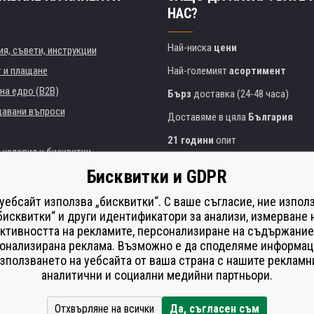
НАС?
Най-ниска
цени
я, съвети, инструкции
т и плащане
Най-големият
асортимент
на едро (B2B)
Бърз
доставка (24-48 часа)
давани въпроси
Доставяме в цяла
България
21 години
опит
 условия и бисквитки
Експертни съвети
БЕЗПЛАТНО
Бисквитки и GDPR
Полезен подход
и институции
 уебсайт използва „бисквитки“. С ваше съгласие, ние изпол
Golden
сертификат
Heureka
на принтери
бисквитки“ и други идентификатори за анализи, измерване 
ктивността на рекламите, персонализиране на съдържание
Сейф
онлайн плащания
що изпълнение
онализирана реклама. Възможно е да споделяме информац
í od smlouvy
зползването на уебсайта от ваша страна с нашите рекламн
аналитични и социални медийни партньори.
Отхвърляне на всички
Да, съгласен съм