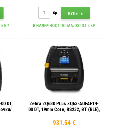
бр.
КУПЕТЕ
 5 БР
В НАЛИЧНОСТ ПО-МАЛКО ОТ 5 БР
00 DT,
Zebra ZQ630 PLus ZQ63-AUFAE14-
точки/
00 DT, 19mm Core, RS232, BT (BLE),
й
8 точки/мм (203 dpi) -
разопаковано
931.54 €