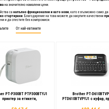
ва
на значително намалени цени.
ойства са
напълно функционални и като нови
, като е възможно само да
тко стартирани
. Благодарение на това можете да закупите качествени
пр
ени и да спестите без компромиси.
ъпите
От най-евтините
her PT-P300BT PTP300BTYJ1
Brother PT-D610BTVP
принтер за етикети,
PTD610BTVPYJ1 с куфар, п
разопаковано
за етикети, разопакован
изпробвано