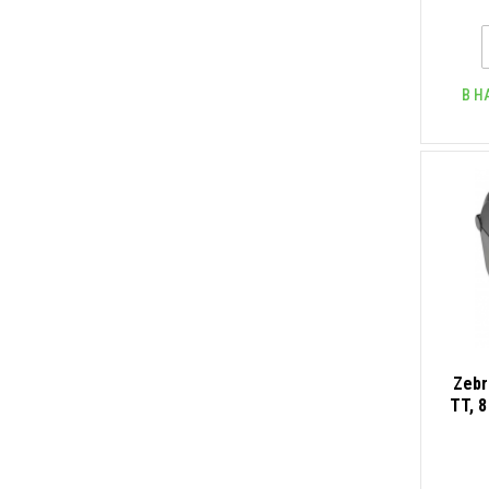
В Н
Zebr
TT, 8
за е