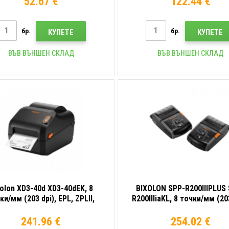
52.67 €
122.44 €
бр.
бр.
КУПЕТЕ
КУПЕТЕ
ВЪВ ВЪНШЕН СКЛАД
ВЪВ ВЪНШЕН СКЛАД
xolon XD3-40d XD3-40dEK, 8
BIXOLON SPP-R200IIIPLUS
ки/мм (203 dpi), EPL, ZPLII,
R200IIIiaKL, 8 точки/мм (203
B, RS232, Ethernet, черен
без подложка, USB, RS23
(iOS, 5.0)
241.96 €
254.02 €