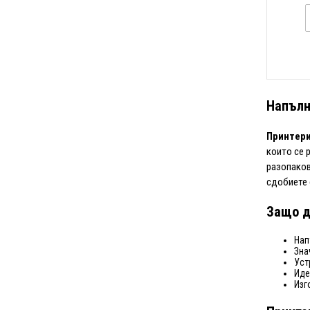
Напълн
Принтери
които се 
разопаков
сдобиете
Защо д
Нап
Зна
Уст
Иде
Изг