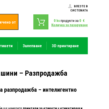
ВЛЕЗТЕ В
СИСТЕМАТА
0
ks
продукти за
0
€
ечено от
Количка за пазаруване
етикети
Залепване
3D принтиране
ашини – Разпродажба
на разпродажба – интелигентно
ба
ще намерите
принтери за етикети
и
етикетиращи