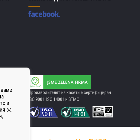
зваме
Производителят на касети е сертифициран
на
ISO 9001. ISO 14001 и STMC.
то и
ия за
и,