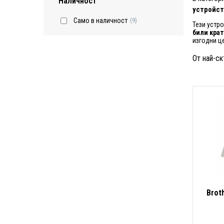
Наличност
устройст
Само в наличност
(9)
Тези устр
били кра
изгодни ц
От най-ск
Brot