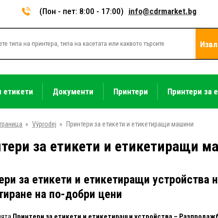
(Пон - пет: 8:00 - 17:00)
info@cdrmarket.bg
Извл
и етикети
Документи
Принтери
Принтери за 
траница
»
Výprodej
»
Принтери за етикети и етикетиращи машини
тери за етикети и етикетиращи м
ери за етикети и етикетиращи устройства 
тиране на по-добри цени
ията
Принтери за етикети и етикетиращи устройства – Разпродаж