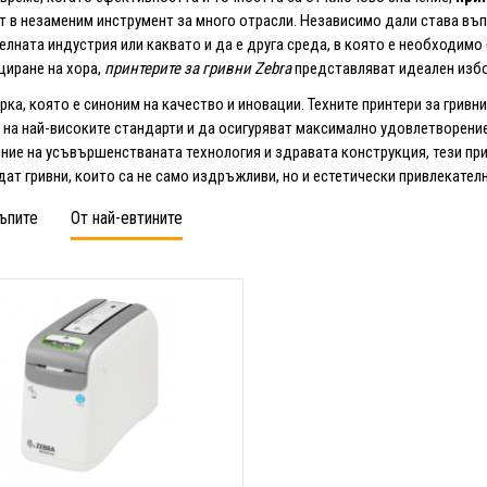
 в незаменим инструмент за много отрасли. Независимо дали става въп
елната индустрия или каквато и да е друга среда, в която е необходим
иране на хора,
принтерите за гривни Zebra
представляват идеален избо
рка, която е синоним на качество и иновации. Техните принтери за гривни
 на най-високите стандарти и да осигуряват максимално удовлетворение
ние на усъвършенстваната технология и здравата конструкция, тези пр
ат гривни, които са не само издръжливи, но и естетически привлекателн
ъпите
От най-евтините