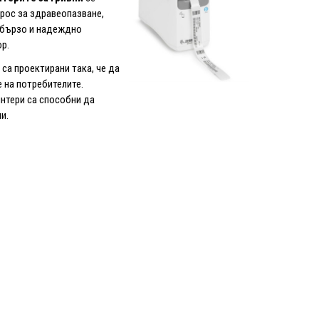
рос за здравеопазване,
о бързо и надеждно
р.
 са проектирани така, че да
 на потребителите.
интери са способни да
и.