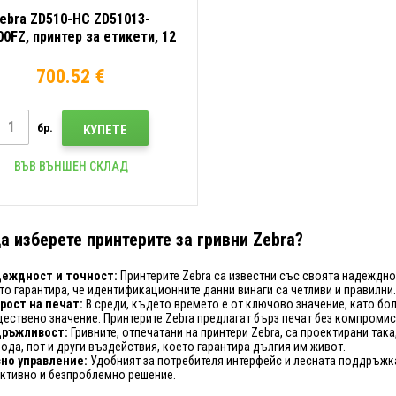
ebra ZD510-HC ZD51013-
0FZ, принтер за етикети, 12
ки/мм (300 dpi), RTC, USB,
Ethernet, ZPLII
700.52 €
бр.
КУПЕТЕ
ВЪВ ВЪНШЕН СКЛАД
а изберете принтерите за гривни Zebra?
еждност и точност:
Принтерите Zebra са известни със своята надеждно
то гарантира, че идентификационните данни винаги са четливи и правилни.
рост на печат:
В среди, където времето е от ключово значение, като бол
ествено значение. Принтерите Zebra предлагат бърз печат без компромис
дръжливост:
Гривните, отпечатани на принтери Zebra, са проектирани така
вода, пот и други въздействия, което гарантира дългия им живот.
но управление:
Удобният за потребителя интерфейс и лесната поддръжка 
ктивно и безпроблемно решение.