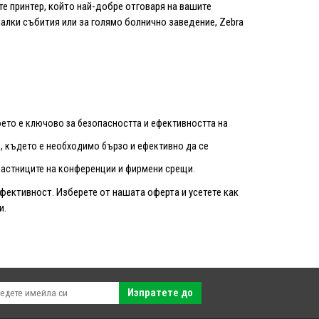
те принтер, който най-добре отговаря на вашите
алки събития или за голямо болнично заведение, Zebra
оето е ключово за безопасността и ефективността на
я, където е необходимо бързо и ефективно да се
частниците на конференции и фирмени срещи.
ефективност. Изберете от нашата оферта и усетете как
и.
Изпратете до