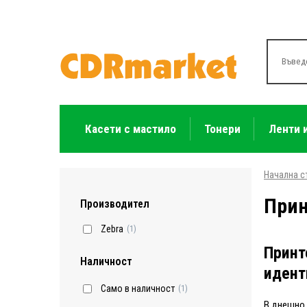
Касети с мастило
Тонери
Ленти 
Начална с
Прин
Производител
Zebra
(1)
Принт
Наличност
идент
Само в наличност
(1)
В днешно 