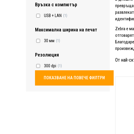
Връзка с компютър
превръщат
развлекат
USB + LAN
(1)
идентифиц
Zebra е ма
Максимална ширина на печат
отговарят
30 мм
(1)
Благодаре
произвежд
Резолюция
От най-ск
300 dpi
(1)
ПОКАЗВАНЕ НА ПОВЕЧЕ ФИЛТРИ