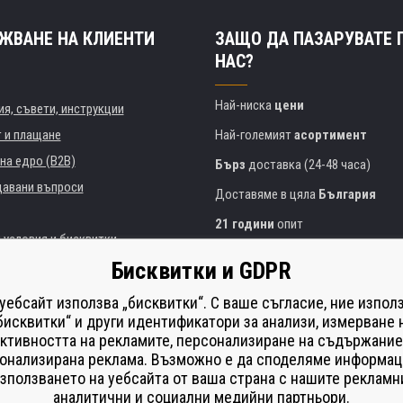
ЖВАНЕ НА КЛИЕНТИ
ЗАЩО ДА ПАЗАРУВАТЕ 
НАС?
Най-ниска
цени
я, съвети, инструкции
т и плащане
Най-големият
асортимент
на едро (B2B)
Бърз
доставка (24-48 часа)
давани въпроси
Доставяме в цяла
България
21 години
опит
 условия и бисквитки
Експертни съвети
БЕЗПЛАТНО
Бисквитки и GDPR
Полезен подход
и институции
 уебсайт използва „бисквитки“. С ваше съгласие, ние изпол
Golden
сертификат
Heureka
на принтери
бисквитки“ и други идентификатори за анализи, измерване 
ктивността на рекламите, персонализиране на съдържание
Сейф
онлайн плащания
що изпълнение
онализирана реклама. Възможно е да споделяме информац
í od smlouvy
зползването на уебсайта от ваша страна с нашите рекламн
аналитични и социални медийни партньори.