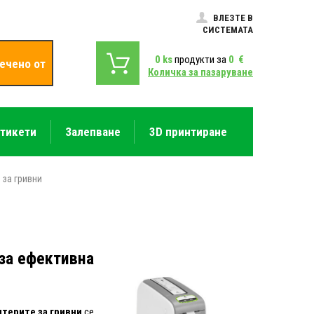
ВЛЕЗТЕ В
СИСТЕМАТА
0
ks
продукти за
0
€
ечено от
Количка за пазаруване
етикети
Залепване
3D принтиране
 за гривни
 за ефективна
нтерите за гривни
се