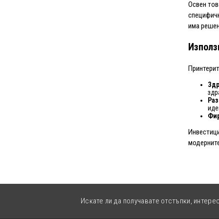
Освен тов
специфичн
има решен
Използ
Принтерит
Здр
здр
Раз
иде
Фир
Инвестици
модерните
Искате ли да получавате отстъпки, интере