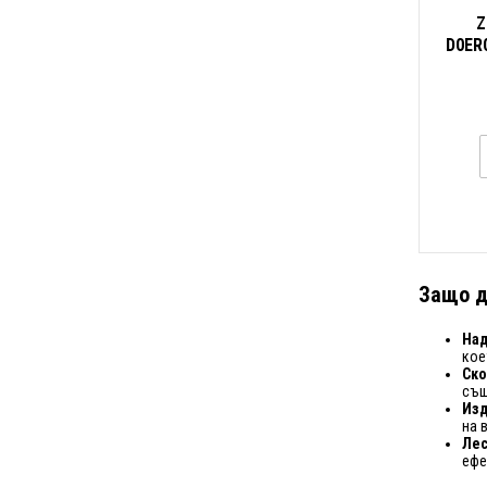
Z
D0ER0
точ
Защо д
Над
кое
Ско
същ
Из
на 
Лес
ефе