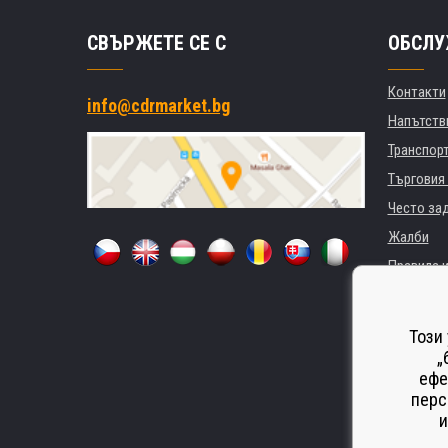
СВЪРЖЕТЕ СЕ С
ОБСЛУ
Контакти
info@cdrmarket.bg
Напътстви
Транспор
Търговия 
Често за
Жалби
Правила и
GDPR
За фирми 
Този
Наемане 
„
ефе
Замества
перс
Odstoupen
и