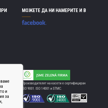
ПРИ
МОЖЕТЕ ДА НИ НАМЕРИТЕ И В
зваме
Производителят на касети е сертифициран
на
ISO 9001. ISO 14001 и STMC.
то и
ия за
и,