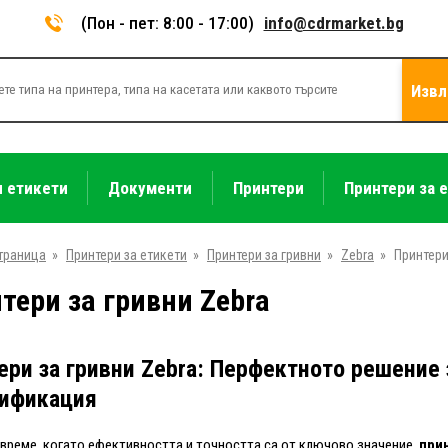
(Пон - пет: 8:00 - 17:00)
info@cdrmarket.bg
Извл
и етикети
Документи
Принтери
Принтери за 
траница
»
Принтери за етикети
»
Принтери за гривни
»
Zebra
»
Принтери
тери за гривни Zebra
ери за гривни Zebra: Перфектното решение
ификация
време, когато ефективността и точността са от ключово значение,
при