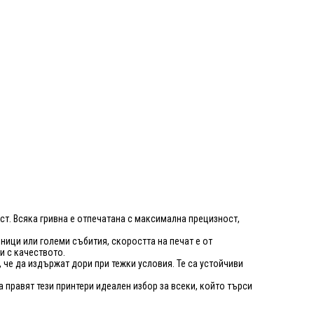
ст. Всяка гривна е отпечатана с максимална прецизност,
ници или големи събития, скоростта на печат е от
и с качеството.
, че да издържат дори при тежки условия. Те са устойчиви
правят тези принтери идеален избор за всеки, който търси