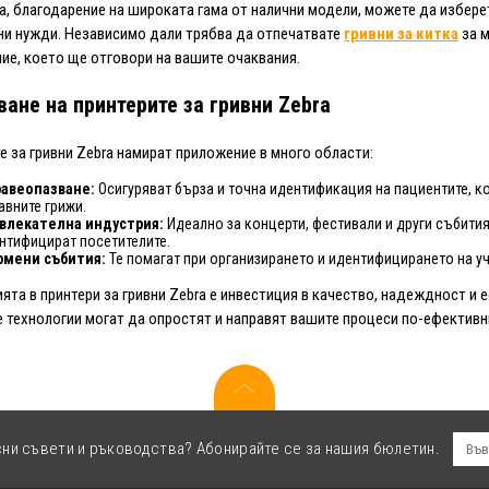
а, благодарение на широката гама от налични модели, можете да избере
и нужди. Независимо дали трябва да отпечатвате
гривни за китка
за м
ие, което ще отговори на вашите очаквания.
ване на принтерите за гривни Zebra
е за гривни Zebra намират приложение в много области:
авеопазване:
Осигуряват бърза и точна идентификация на пациентите, к
авните грижи.
влекателна индустрия:
Идеално за концерти, фестивали и други събити
нтифицират посетителите.
мени събития:
Те помагат при организирането и идентифицирането на у
ята в принтери за гривни Zebra е инвестиция в качество, надеждност и 
 технологии могат да опростят и направят вашите процеси по-ефективн
сни съвети и ръководства? Абонирайте се за нашия бюлетин.