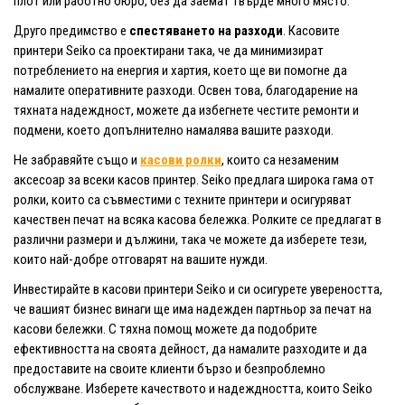
плот или работно бюро, без да заемат твърде много място.
Друго предимство е
спестяването на разходи
. Касовите
принтери Seiko са проектирани така, че да минимизират
потреблението на енергия и хартия, което ще ви помогне да
намалите оперативните разходи. Освен това, благодарение на
тяхната надеждност, можете да избегнете честите ремонти и
подмени, което допълнително намалява вашите разходи.
Не забравяйте също и
касови ролки
, които са незаменим
аксесоар за всеки касов принтер. Seiko предлага широка гама от
ролки, които са съвместими с техните принтери и осигуряват
качествен печат на всяка касова бележка. Ролките се предлагат в
различни размери и дължини, така че можете да изберете тези,
които най-добре отговарят на вашите нужди.
Инвестирайте в касови принтери Seiko и си осигурете увереността,
че вашият бизнес винаги ще има надежден партньор за печат на
касови бележки. С тяхна помощ можете да подобрите
ефективността на своята дейност, да намалите разходите и да
предоставите на своите клиенти бързо и безпроблемно
обслужване. Изберете качеството и надеждността, които Seiko