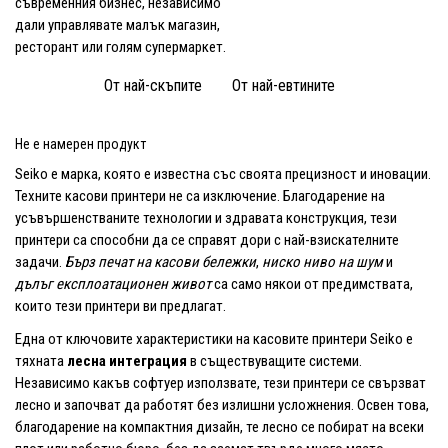
съвременния бизнес, независимо
дали управлявате малък магазин,
ресторант или голям супермаркет.
От най-скъпите
От най-евтините
Не е намерен продукт
Seiko е марка, която е известна със своята прецизност и иновации.
Техните касови принтери не са изключение. Благодарение на
усъвършенстваните технологии и здравата конструкция, тези
принтери са способни да се справят дори с най-взискателните
задачи.
Бърз печат на касови бележки
,
ниско ниво на шум
и
дълъг експлоатационен живот
са само някои от предимствата,
които тези принтери ви предлагат.
Една от ключовите характеристики на касовите принтери Seiko е
тяхната
лесна интеграция
в съществуващите системи.
Независимо какъв софтуер използвате, тези принтери се свързват
лесно и започват да работят без излишни усложнения. Освен това,
благодарение на компактния дизайн, те лесно се побират на всеки