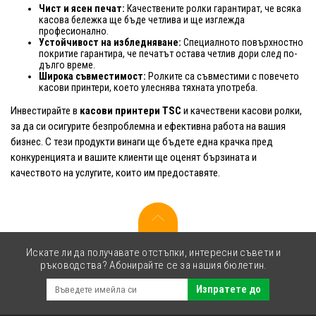
Чист и ясен печат:
Качествените ролки гарантират, че всяка
касова бележка ще бъде четлива и ще изглежда
професионално.
Устойчивост на избледняване:
Специалното повърхностно
покритие гарантира, че печатът остава четлив дори след по-
дълго време.
Широка съвместимост:
Ролките са съвместими с повечето
касови принтери, което улеснява тяхната употреба.
Инвестирайте в
касови принтери TSC
и качествени касови ролки,
за да си осигурите безпроблемна и ефективна работа на вашия
бизнес. С тези продукти винаги ще бъдете една крачка пред
конкуренцията и вашите клиенти ще оценят бързината и
качеството на услугите, които им предоставяте.
Искате ли да получавате отстъпки, интересни съвети и
ръководства? Абонирайте се за нашия бюлетин.
Изпратете до