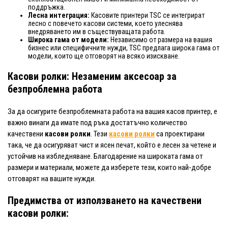
поддръжка.
Лесна интеграция:
Касовите принтери TSC се интегрират
лесно с повечето касови системи, което улеснява
внедряването им в съществуващата работа.
Широка гама от модели:
Независимо от размера на вашия
бизнес или специфичните нужди, TSC предлага широка гама от
модели, които ще отговорят на всяко изискване.
Касови ролки: Незаменим аксесоар за
безпроблемна работа
За да осигурите безпроблемната работа на вашия касов принтер, е
важно винаги да имате под ръка достатъчно количество
качествени
касови ролки
. Тези
касови ролки
са проектирани
така, че да осигуряват чист и ясен печат, който е лесен за четене и
устойчив на избледняване. Благодарение на широката гама от
размери и материали, можете да изберете тези, които най-добре
отговарят на вашите нужди.
Предимства от използването на качествени
касови ролки: