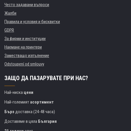
Често задавани въпроси
Жалби
Правила и условия и бисквитки
GDPR
За фирми и институции
Наемане на принтери
Заместващо изпълнение
Odstoupení od smlouvy
ЗАЩО ДА ПАЗАРУВАТЕ ПРИ НАС?
Най-ниска
цени
Най-големият
асортимент
Бърз
доставка (24-48 часа)
Доставяме в цяла
България