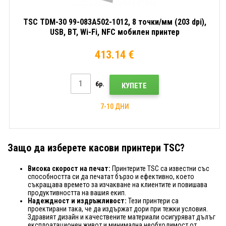
TSC TDM-30 99-083A502-1012, 8 точки/мм (203 dpi),
USB, BT, Wi-Fi, NFC мобилен принтер
413.14 €
бр.
КУПЕТЕ
7-10 ДНИ
Защо да изберете касови принтери TSC?
Висока скорост на печат:
Принтерите TSC са известни със
способността си да печатат бързо и ефективно, което
съкращава времето за изчакване на клиентите и повишава
продуктивността на вашия екип.
Надеждност и издръжливост:
Тези принтери са
проектирани така, че да издържат дори при тежки условия.
Здравият дизайн и качествените материали осигуряват дълъг
експлоатационен живот и минимална необходимост от