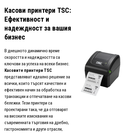
Касови принтери TSC:
Ефективност и
надеждност за вашия
бизнес
В днешното динамично време
скоростта и надеждността са
ключови за успеха на всеки бизнес.
Касовите принтери TSC
представляват идеално решение за
всички, които търсят качествен и
ефективен начин за обработка на
транзакции и отпечатване на касови
бележки. Тези принтери са
проектирани така, че да отговарят
на високите изисквания на
съвременната търговия на дребно,
гастрономията и други отрасли,