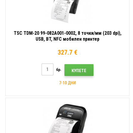
принтер
NFC
принт
мобилен
принтер
TSC TDM-20 99-082A001-0002, 8 точки/мм (203 dpi),
USB, BT, NFC мобилен принтер
327.7 €
бр.
КУПЕТЕ
7-10 ДНИ