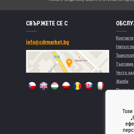
СВЪРЖЕТЕ СЕ С
ОБСЛУ
Контакти
info@cdrmarket.bg
Напътстви
Транспор
Търговия 
Често за
Жалби
Правила и
GDPR
За фирми 
Този
Наемане 
„
ефе
Замества
перс
Odstoupen