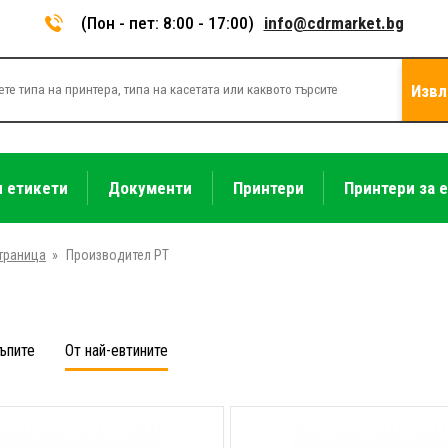
(Пон - пет: 8:00 - 17:00)
info@cdrmarket.bg
Извл
и етикети
Документи
Принтери
Принтери за 
траница
»
Производител PT
ъпите
От най-евтините