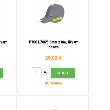
Жълт
P700 L706Y, 6mm x 8m, Жълт
лента
29.02 €
бр.
КУПЕТЕ
ПО ЗАЯВКА