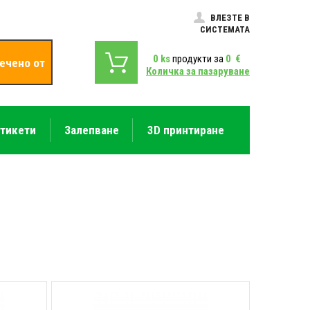
ВЛЕЗТЕ В
СИСТЕМАТА
0
ks
продукти за
0
€
ечено от
Количка за пазаруване
етикети
Залепване
3D принтиране