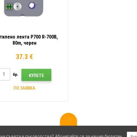
тилено лента P700 R-700B,
80m, черен
37.3 €
бр.
КУПЕТЕ
ПО ЗАЯВКА
сни съвети и ръководства? Абонирайте се за нашия бюлетин.