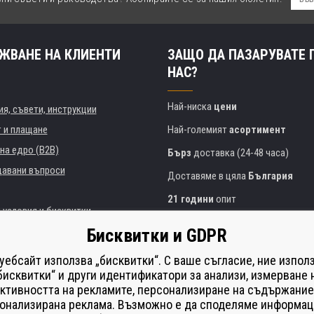
ЖВАНЕ НА КЛИЕНТИ
ЗАЩО ДА ПАЗАРУВАТЕ 
НАС?
Най-ниска
цени
я, съвети, инструкции
т и плащане
Най-големият
асортимент
на едро (B2B)
Бърз
доставка (24-48 часа)
давани въпроси
Доставяме в цяла
България
21 години
опит
 условия и бисквитки
Експертни съвети
БЕЗПЛАТНО
Бисквитки и GDPR
Полезен подход
и институции
 уебсайт използва „бисквитки“. С ваше съгласие, ние изпол
Golden
сертификат
Heureka
на принтери
бисквитки“ и други идентификатори за анализи, измерване 
ктивността на рекламите, персонализиране на съдържание
Сейф
онлайн плащания
що изпълнение
онализирана реклама. Възможно е да споделяме информац
í od smlouvy