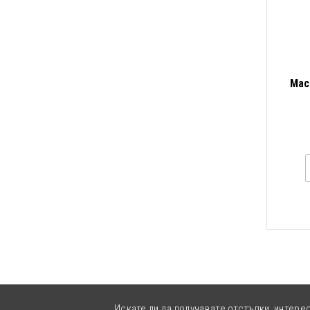
Мас
Искате ли да получавате отстъпки, интере