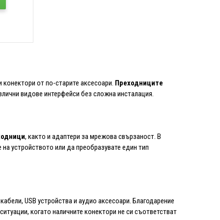
 конектори от по-старите аксесоари.
Преходниците
азлични видове интерфейси без сложна инсталация.
ходници
, както и адаптери за мрежова свързаност. В
 на устройството или да преобразувате един тип
кабели, USB устройства и аудио аксесоари. Благодарение
ситуации, когато наличните конектори не си съответстват