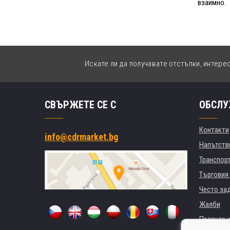
взаимно.
Искате ли да получавате отстъпки, интере
СВЪРЖЕТЕ СЕ С
ОБСЛУ
Контакти
info@cdrmarket.bg
Напътстви
Транспор
Търговия 
Често за
Жалби
Правила и