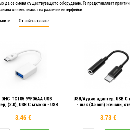
о да се сменя съществуващото оборудване. Те представляват практич
заимна съвместимост на различни интерфейси.
ъпите
От най-евтините
 DHC-TC105 9YF06AA USB
USB/Аудио адаптер, USB C
ер, (3.0), USB C мъжки - USB
- жак (3.5mm) женски, ст
A женски, бял
черен, Genius ACC-C1
3.46 €
3.73 €