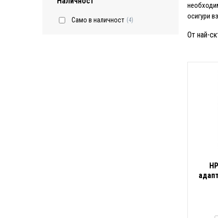
Наличност
необходим
осигури в
Само в наличност
(4)
От най-ск
HP
адапт