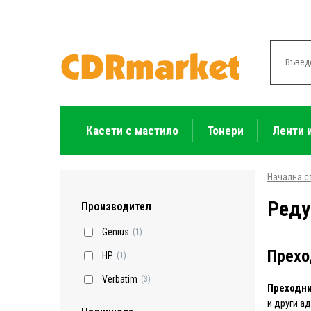
Касети с мастило
Тонери
Ленти 
Начална с
Реду
Производител
Genius
(1)
Прехо
HP
(1)
Verbatim
(3)
Преходн
и други а