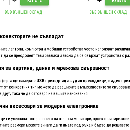
КУПЕТЕ
КУПЕТЕ
ВЪВ ВЪНШЕН СКЛАД
ВЪВ ВЪНШЕН СКЛАД
 конекторите не съвпадат
ите лаптопи, компютри и мобилни устройства често използват различни
т да се преодолеят тези разлики и лесно да се свържат устройства с р
я за картина, данни и мрежова свързаност
оферта ще намерите
USB преходници
,
аудио преходници
,
видео пре
т от конкретния тип можете да разширите възможностите за свързване
в друг, така че да отговаря на вашите изисквания.
чни аксесоари за модерна електроника
иците
улесняват свързването на външни монитори, проектори, мрежови 
тните размери можете винаги да ги имате под ръка и бързо да решавате 