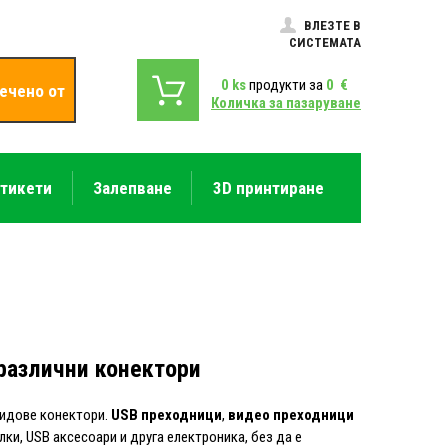
ВЛЕЗТЕ В
СИСТЕМАТА
0
ks
продукти за
0
€
ечено от
Количка за пазаруване
етикети
Залепване
3D принтиране
 различни конектори
видове конектори.
USB преходници
,
видео преходници
ки, USB аксесоари и друга електроника, без да е