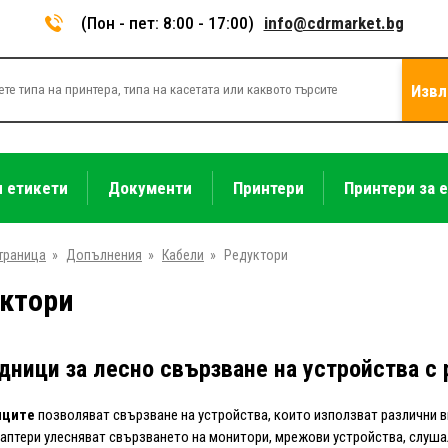
(Пон - пет: 8:00 - 17:00)
info@cdrmarket.bg
Извл
и етикети
Документи
Принтери
Принтери за 
траница
»
Допълнения
»
Кабели
»
Редуктори
ктори
дници за лесно свързване на устройства с
иците
позволяват свързване на устройства, които използват различни 
даптери улесняват свързването на монитори, мрежови устройства, слушал