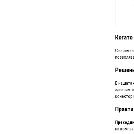
Когато
Съвременн
позволява
Решени
В нашата 
зависимос
конектор 
Практи
Преходн
на компак