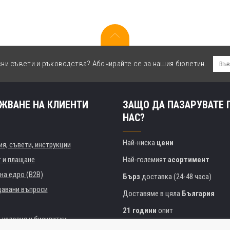
сни съвети и ръководства? Абонирайте се за нашия бюлетин.
ЖВАНЕ НА КЛИЕНТИ
ЗАЩО ДА ПАЗАРУВАТЕ 
НАС?
Най-ниска
цени
я, съвети, инструкции
т и плащане
Най-големият
асортимент
на едро (B2B)
Бърз
доставка (24-48 часа)
давани въпроси
Доставяме в цяла
България
21 години
опит
 условия и бисквитки
Експертни съвети
БЕЗПЛАТНО