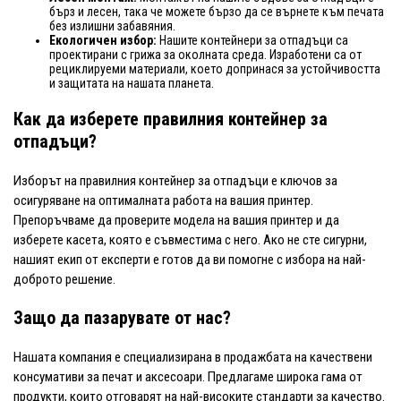
бърз и лесен, така че можете бързо да се върнете към печата
без излишни забавяния.
Екологичен избор:
Нашите контейнери за отпадъци са
проектирани с грижа за околната среда. Изработени са от
рециклируеми материали, което допринася за устойчивостта
и защитата на нашата планета.
Как да изберете правилния контейнер за
отпадъци?
Изборът на правилния контейнер за отпадъци е ключов за
осигуряване на оптималната работа на вашия принтер.
Препоръчваме да проверите модела на вашия принтер и да
изберете касета, която е съвместима с него. Ако не сте сигурни,
нашият екип от експерти е готов да ви помогне с избора на най-
доброто решение.
Защо да пазарувате от нас?
Нашата компания е специализирана в продажбата на качествени
консумативи за печат и аксесоари. Предлагаме широка гама от
продукти, които отговарят на най-високите стандарти за качество.