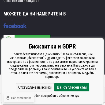
Сейф
онлайн плащания
МОЖЕТЕ ДА НИ НАМЕРИТЕ И В
Бисквитки и GDPR
Производителят на касети е сертифициран
ISO 9001. ISO 14001 и STMC.
Този уебсайт използва „бисквитки“. С ваше съгласие, ние
използваме „бисквитки“ и други идентификатори за анализи,
измерване на ефективността на рекламите, персонализиране на
съдържанието и персонализирана реклама. Възможно е да
споделяме информация за използването на уебсайта от ваша
страна с нашите рекламни, аналитични и социални медийни
партньори.
Ecommerce solutions
BINARGON.cz
Отхвърляне на всички
Да, съгласен съм
Подробни настройки с обяснение тук
Поверителност
© Всички права запазени CDRmarket.cz -
тонери и касети