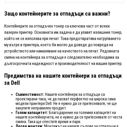
Защо контейнерите за отпадъци са важни?
Контейнерите за отпадъчен тонер са ключова част от всеки
лазерен принтер. Основната им задача е да улавят излишния тонер,
който не се използва при печат. Това предотвратява натрупването
му вътре в принтера, което би могло да доведе до повреда на
устройството или намаляване на качеството на печат. Редовната
смяна на контейнера за отпадъци е следователно необходима за
дългосрочната надеждност и производителност на вашия принтер.
Предимства на нашите контейнери за отпадъци
за Dell
Съвместимост:
Нашите контейнери за отпадъци са
проектирани така, че да пасват перфектно на широка гама
модели принтери Dell. Не е нужно да се притеснявате, че ще
закупите неправилен продукт.
Голям капацитет:
Благодарение на големия капацитет на
нашите контейнерчета, не е нужно да се притеснявате от честа
смяна. Така ще спестите време и пари.
Лесен монтаж:
Монтажът на нашите съдове за отпадъци е