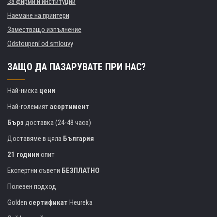
За фирми и институции
Наемане на принтери
Заместващо изпълнение
Odstoupení od smlouvy
ЗАЩО ДА ПАЗАРУВАТЕ ПРИ НАС?
Най-ниска
цени
Най-големият
асортимент
Бърз
доставка (24-48 часа)
Доставяме в цяла
България
21 години
опит
Експертни съвети
БЕЗПЛАТНО
Полезен подход
Golden
сертификат
Heureka