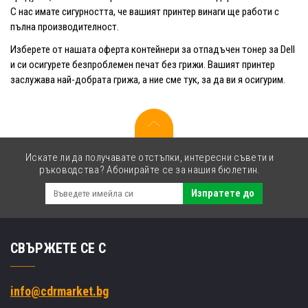
С нас имате сигурността, че вашият принтер винаги ще работи с
пълна производителност.
Изберете от нашата оферта контейнери за отпадъчен тонер за Dell
и си осигурете безпроблемен печат без грижи. Вашият принтер
заслужава най-добрата грижа, а ние сме тук, за да ви я осигурим.
Искате ли да получавате отстъпки, интересни съвети и
ръководства? Абонирайте се за нашия бюлетин.
Изпратете до
СВЪРЖЕТЕ СЕ С
info@cdrmarket.bg