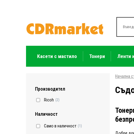
Касети с мастило
Тонери
Ленти 
Начална с
Съдо
Производител
Ricoh
(2)
Тонер
Наличност
безпр
Само в наличност
(1)
Добре дош