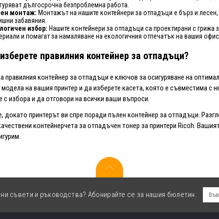
гуряват дългосрочна безпроблемна работа.
ен монтаж:
Монтажът на нашите контейнери за отпадъци е бърз и лесен,
ишни забавяния.
логичен избор:
Нашите контейнери за отпадъци са проектирани с грижа з
ериали и помагат за намаляване на екологичния отпечатък на вашия офис
 изберете правилния контейнер за отпадъци?
а правилния контейнер за отпадъци е ключов за осигуряване на оптима
 модела на вашия принтер и да изберете касета, която е съвместима с нег
е с избора и да отговори на всички ваши въпроси.
е, докато принтерът ви спре поради пълен контейнер за отпадъци. Разг
качествени контейнерчета за отпадъчен тонер за принтери Ricoh. Вашият 
игурим.
сни съвети и ръководства? Абонирайте се за нашия бюлетин.