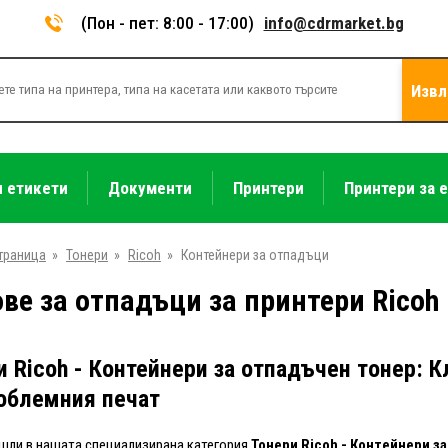
(Пон - пет: 8:00 - 17:00)
info@cdrmarket.bg
Извл
и етикети
Документи
Принтери
Принтери за 
траница
»
Тонери
»
Ricoh
»
Контейнери за отпадъци
ве за отпадъци за принтери Ricoh
и Ricoh - Контейнери за отпадъчен тонер: 
облемния печат
ли в нашата специализирана категория
Тонери Ricoh - Контейнери з