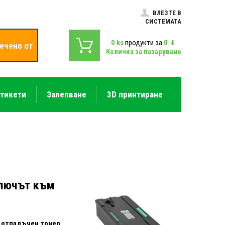
ВЛЕЗТЕ В
СИСТЕМАТА
0
ks
продукти за
0
€
ечено от
Количка за пазаруване
етикети
Залепване
3D принтиране
Ключът към
а отпадъчен тонер
,