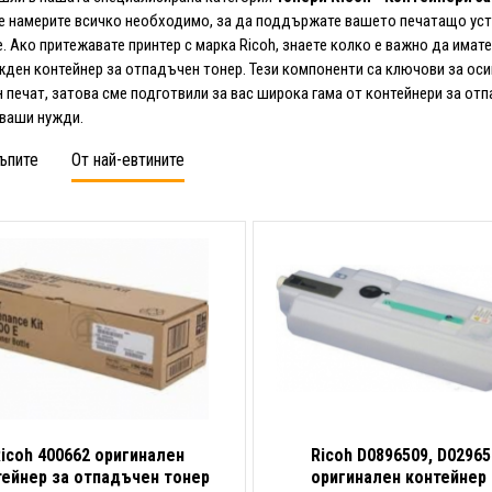
 намерите всичко необходимо, за да поддържате вашето печатащо уст
. Ако притежавате принтер с марка Ricoh, знаете колко е важно да имате
жден контейнер за отпадъчен тонер. Тези компоненти са ключови за оси
 печат, затова сме подготвили за вас широка гама от контейнери за от
 ваши нужди.
ъпите
От най-евтините
icoh 400662 оригинален
Ricoh D0896509, D02965
тейнер за отпадъчен тонер
оригинален контейнер 