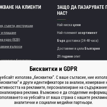
ЖВАНЕ НА КЛИЕНТИ
ЗАЩО ДА ПАЗАРУВАТЕ 
НАС?
Най-ниска
цени
я, съвети, инструкции
т и плащане
Най-големият
асортимент
на едро (B2B)
Бърз
доставка (24-48 часа)
давани въпроси
Доставяме в цяла
България
21 години
опит
 условия и бисквитки
Експертни съвети
БЕЗПЛАТНО
Бисквитки и GDPR
Полезен подход
и институции
 уебсайт използва „бисквитки“. С ваше съгласие, ние изпол
Golden
сертификат
Heureka
на принтери
бисквитки“ и други идентификатори за анализи, измерване 
ктивността на рекламите, персонализиране на съдържание
Сейф
онлайн плащания
що изпълнение
онализирана реклама. Възможно е да споделяме информац
í od smlouvy
зползването на уебсайта от ваша страна с нашите рекламн
аналитични и социални медийни партньори.