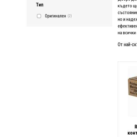
Тип
където ще
състояние
Оригинален
(2)
но и наде
ефективен
на всички
От най-ск
R
кон