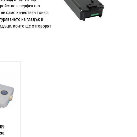
ройство в перфектно
 не само качествен тонер,
гуряването на гладък и
падъци, които ще отговорят
09
за