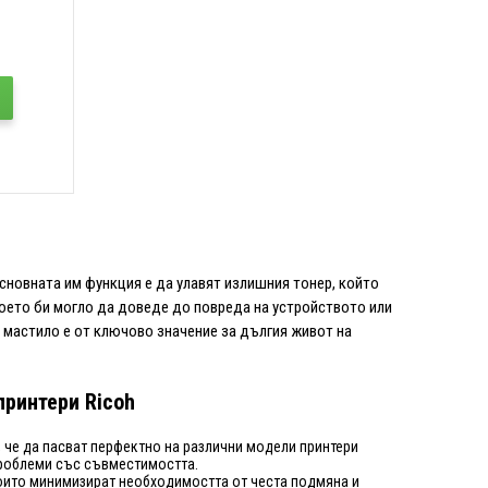
Основната им функция е да улавят излишния тонер, който
 което би могло да доведе до повреда на устройството или
 мастило е от ключово значение за дългия живот на
принтери Ricoh
 че да пасват перфектно на различни модели принтери
 проблеми със съвместимостта.
оито минимизират необходимостта от честа подмяна и