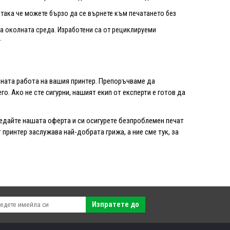
 така че можете бързо да се върнете към печатането без
а околната среда. Изработени са от рециклируеми
.
лната работа на вашия принтер. Препоръчваме да
о. Ако не сте сигурни, нашият екип от експерти е готов да
ледайте нашата оферта и си осигурете безпроблемен печат
принтер заслужава най-добрата грижа, а ние сме тук, за
Изпратете до