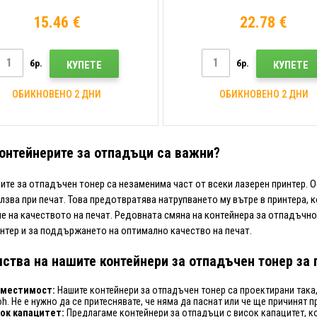
отпадъчен тонер
15.46 €
22.78 €
бр.
бр.
КУПЕТЕ
КУПЕТЕ
ОБИКНОВЕНО 2 ДНИ
ОБИКНОВЕНО 2 ДНИ
онтейнерите за отпадъци са важни?
ите за отпадъчен тонер са незаменима част от всеки лазерен принтер. 
олзва при печат. Това предотвратява натрупването му вътре в принтера,
е на качеството на печат. Редовната смяна на контейнера за отпадъчно
нтер и за поддържането на оптимално качество на печат.
ства на нашите контейнери за отпадъчен тонер за 
вместимост:
Нашите контейнери за отпадъчен тонер са проектирани така,
oh. Не е нужно да се притеснявате, че няма да паснат или че ще причинят
ок капацитет:
Предлагаме контейнери за отпадъци с висок капацитет, к