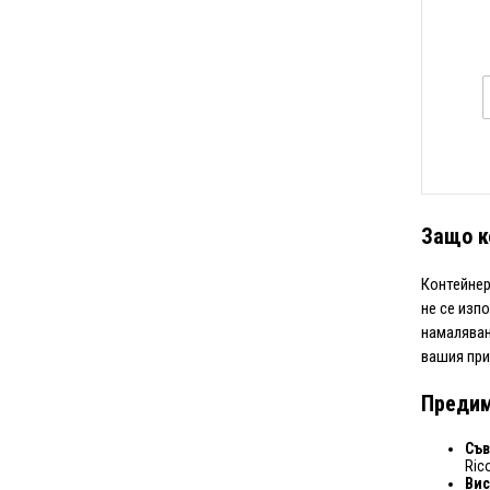
Защо к
Контейнер
не се изп
намаляван
вашия при
Предим
Съ
Ric
Вис