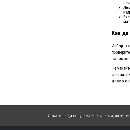
оси
Лес
изл
Еко
мат
Как да
Изборът н
проверите
ви помогн
Не чакайт
с нашите 
да ви я ос
Искате ли да получавате отстъпки, интере