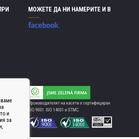
ПРИ
МОЖЕТЕ ДА НИ НАМЕРИТЕ И В
зваме
Производителят на касети е сертифициран
на
ISO 9001. ISO 14001 и STMC.
то и
ия за
и,