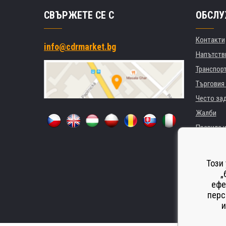
СВЪРЖЕТЕ СЕ С
ОБСЛУ
Контакти
info@cdrmarket.bg
Напътстви
Транспор
Търговия 
Често за
Жалби
Правила и
GDPR
За фирми 
Този
Наемане 
„
ефе
Замества
перс
Odstoupen
и