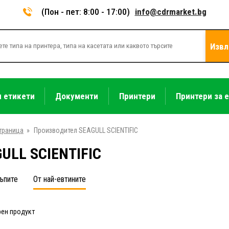
(Пон - пет: 8:00 - 17:00)
info@cdrmarket.bg
Извл
и етикети
Документи
Принтери
Принтери за 
траница
»
Производител SEAGULL SCIENTIFIC
ULL SCIENTIFIC
ъпите
От най-евтините
рен продукт