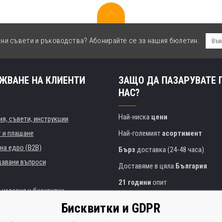
сни съвети и ръководства? Абонирайте се за нашия бюлетин.
ЖВАНЕ НА КЛИЕНТИ
ЗАЩО ДА ПАЗАРУВАТЕ 
НАС?
Най-ниска
цени
я, съвети, инструкции
т и плащане
Най-големият
асортимент
на едро (B2B)
Бърз
доставка (24-48 часа)
давани въпроси
Доставяме в цяла
България
21 години
опит
 условия и бисквитки
Експертни съвети
БЕЗПЛАТНО
Бисквитки и GDPR
Полезен подход
и институции