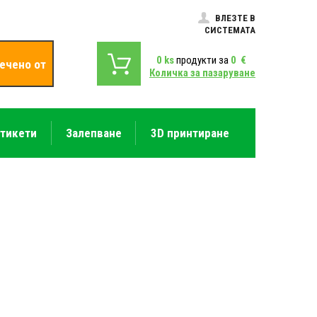
ВЛЕЗТЕ В
СИСТЕМАТА
0
ks
продукти за
0
€
ечено от
Количка за пазаруване
етикети
Залепване
3D принтиране