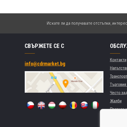
Искате ли да получавате отстъпки, интере
СВЪРЖЕТЕ СЕ С
ОБСЛУ
Контакти
info@cdrmarket.bg
Напътстви
Транспор
Търговия 
Често за
Жалби
Правила и
GDPR
За фирми 