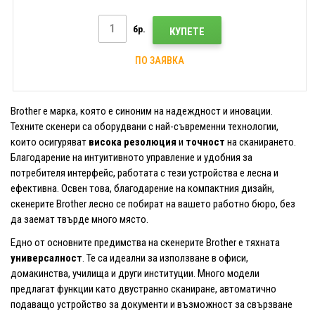
бр.
КУПЕТЕ
ПО ЗАЯВКА
Brother е марка, която е синоним на надеждност и иновации.
Техните скенери са оборудвани с най-съвременни технологии,
които осигуряват
висока резолюция
и
точност
на сканирането.
Благодарение на интуитивното управление и удобния за
потребителя интерфейс, работата с тези устройства е лесна и
ефективна. Освен това, благодарение на компактния дизайн,
скенерите Brother лесно се побират на вашето работно бюро, без
да заемат твърде много място.
Едно от основните предимства на скенерите Brother е тяхната
универсалност
. Те са идеални за използване в офиси,
домакинства, училища и други институции. Много модели
предлагат функции като двустранно сканиране, автоматично
подаващо устройство за документи и възможност за свързване