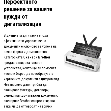
Перфектното
решение за вашите
нужди от
дигитализация
В днешната дигитална епоха
ефективното управление на
документи е ключово за успеха на
всяка фирма и домакинство.
Категорията
Скенери Brother
предлага широка гама от
устройства, които ще ви помогнат
лесно и бързо да преобразувате
хартиените документи в цифров вид.
Независимо дали трябва да
сканирате фактури, договори,
снимки или други важни документи,
скенерите Brother са проектирани
така, че да отговорят на всички