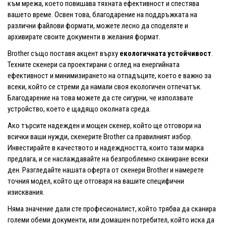
към мрежа, което повишава тяхната ефективност и спестява
вашето време. Освен това, благодарение на поддръжката на
различни файлови формати, можете лесно да споделяте и
архивирате своите документи в желания формат.
Brother също поставя акцент върху
екологичната устойчивост
.
Техните скенери са проектирани с оглед на енергийната
ефективност и минимизирането на отпадъците, което е важно за
всеки, който се стреми да намали своя екологичен отпечатък.
Благодарение на това можете да сте сигурни, че използвате
устройство, което е щадящо околната среда.
Ако търсите надежден и мощен скенер, който ще отговори на
всички ваши нужди, скенерите Brother са правилният избор.
Инвестирайте в качеството и надеждността, които тази марка
предлага, и се наслаждавайте на безпроблемно сканиране всеки
ден. Разгледайте нашата оферта от скенери Brother и намерете
точния модел, който ще отговаря на вашите специфични
изисквания.
Няма значение дали сте професионалист, който трябва да сканира
големи обеми документи, или домашен потребител, който иска да