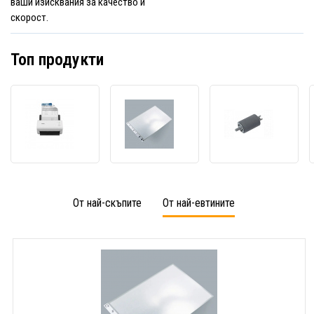
ваши изисквания за качество и
скорост.
Топ продукти
Скенер
Brother
Broth
Brother
CSA3401
PUR2
ADS-
(подложен
(пода
4100
лист
ролка
ADS4100TF1
ADS3)
CDS2)
От най-скъпите
От най-евтините