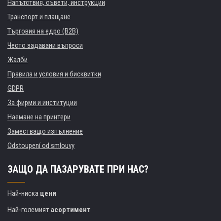
Напътствия, съвети, инструкции
Транспорт и плащане
Търговия на едро (B2B)
Често задавани въпроси
Жалби
Правила и условия и бисквитки
GDPR
За фирми и институции
Наемане на принтери
Заместващо изпълнение
Odstoupení od smlouvy
ЗАЩО ДА ПАЗАРУВАТЕ ПРИ НАС?
Най-ниска
цени
Най-големият
асортимент