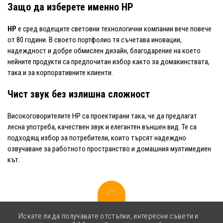
Защо да изберете именно HP
HP
е сред водещите световни технологични компании вече повече
от 80 години. В своето портфолио тя съчетава иновации,
надеждност и добре обмислен дизайн, благодарение на което
нейните продукти са предпочитан избор както за домакинствата,
така и за корпоративните клиенти.
Чист звук без излишна сложност
Високоговорителите HP са проектирани така, че да предлагат
лесна употреба, качествен звук и елегантен външен вид. Те са
подходящ избор за потребители, които търсят надеждно
озвучаване за работното пространство и домашния мултимедиен
кът.
Искате ли да получавате отстъпки, интересни съвети и