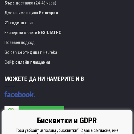
Бърз
доставка (24-48 часа)
Доставяме в цяла
България
21 години
опит
Експертни съвети
БЕЗПЛАТНО
Полезен подход
Golden
сертификат
Heureka
Сейф
онлайн плащания
МОЖЕТЕ ДА НИ НАМЕРИТЕ И В
Бисквитки и GDPR
Производителят на касети е сертифициран
ISO 9001. ISO 14001 и STMC.
Този уебсайт използва „бисквитки“. С ваше съгласие, ние