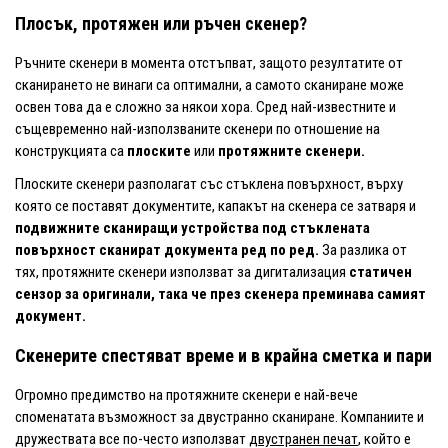
Плосък, протяжен или ръчен скенер?
Ръчните скенери в момента отстъпват, защото резултатите от
сканирането не винаги са оптимални, а самото сканиране може
освен това да е сложно за някои хора. Сред най-известните и
същевременно най-използваните скенери по отношение на
конструкцията са
плоските
или
протяжните скенери.
Плоските скенери разполагат със стъклена повърхност, върху
която се поставят документите, капакът на скенера се затваря и
подвижните сканиращи устройства под стъклената
повърхност сканират документа ред по ред.
За разлика от
тях, протяжните скенери използват за дигитализация
статичен
сензор за оригинали, така че през скенера преминава самият
документ.
Скенерите спестяват време и в крайна сметка и пари
Огромно предимство на протяжните скенери е най-вече
споменатата възможност за двустранно сканиране. Компаниите и
дружествата все по-често използват
двустранен печат
, който е