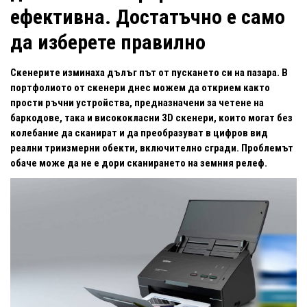
ефективна. Достатъчно е само
да изберете правилно
Скенерите изминаха дълъг път от пускането си на пазара. В
портфолиото от скенери днес можем да открием както
прости ръчни устройства, предназначени за четене на
баркодове, така и висококласни 3D скенери, които могат без
колебание да сканират и да преобразуват в цифров вид
реални триизмерни обекти, включително сгради. Проблемът
обаче може да не е дори сканирането на земния релеф.