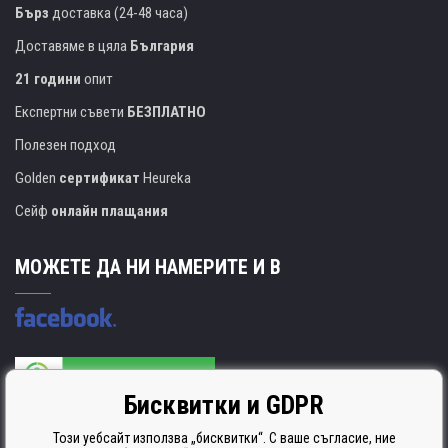
Бърз
доставка (24-48 часа)
Доставяме в цяла
България
21 години
опит
Експертни съвети
БЕЗПЛАТНО
Полезен подход
Golden
сертификат
Heureka
Сейф
онлайн плащания
МОЖЕТЕ ДА НИ НАМЕРИТЕ И В
Бисквитки и GDPR
Производителят на касети е сертифициран
ISO 9001. ISO 14001 и STMC.
Този уебсайт използва „бисквитки“. С ваше съгласие, ние