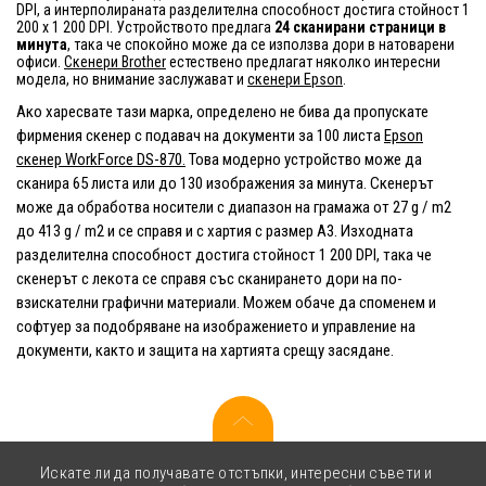
DPI, а интерполираната разделителна способност достига стойност 1
200 x 1 200 DPI. Устройството предлага
24 сканирани страници в
минута
, така че спокойно може да се използва дори в натоварени
офиси.
Скенери Brother
естествено предлагат няколко интересни
модела, но внимание заслужават и
скенери Epson
.
Ако харесвате тази марка, определено не бива да пропускате
фирмения скенер с подавач на документи за 100 листа
Epson
скенер WorkForce DS-870.
Това модерно устройство може да
сканира 65 листа или до 130 изображения за минута. Скенерът
може да обработва носители с диапазон на грамажа от 27 g / m2
до 413 g / m2 и се справя и с хартия с размер A3. Изходната
разделителна способност достига стойност 1 200 DPI, така че
скенерът с лекота се справя със сканирането дори на по-
взискателни графични материали. Можем обаче да споменем и
софтуер за подобряване на изображението и управление на
документи, както и защита на хартията срещу засядане.
Искате ли да получавате отстъпки, интересни съвети и