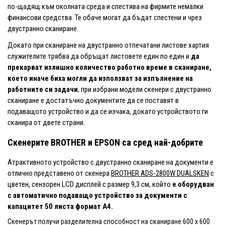
по-щадящ към околната среда и спестява на фирмите немалки
финансови средства. Те обаче могат да бъдат спестени и чрез
двустранно сканиране.
Докато при сканиране на двустранно отпечатани листове хартия
служителите трябва да обръщат листовете един по един и
да
прекарват излишно количество работно време в сканиране,
което иначе биха могли да използват за изпълнение на
работните си задачи
, при избрани модели скенери с двустранно
сканиране е достатъчно документите да се поставят в
подаващото устройство и да се изчака, докато устройството ги
сканира от двете страни.
Скенерите BROTHER и EPSON са сред най-добрите
Атрактивното устройство с двустранно сканиране на документи е
отлично представено от скенера
BROTHER ADS-2800W DUALSKEN
с
цветен, сензорен LCD дисплей с размер 9,3 см, който
е оборудван
с автоматично подаващо устройство за документи с
капацитет 50 листа формат A4.
Скенерът получи разделителна способност на сканиране 600 x 600