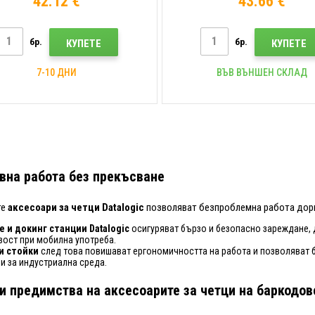
42.12 €
43.66 €
бр.
бр.
КУПЕТЕ
КУПЕТЕ
7-10 ДНИ
ВЪВ ВЪНШЕН СКЛАД
вна работа без прекъсване
те
аксесоари за четци Datalogic
позволяват безпроблемна работа дори
 и докинг станции Datalogic
осигуряват бързо и безопасно зареждане,
ост при мобилна употреба.
и стойки
след това повишават ергономичността на работа и позволяват б
 и за индустриална среда.
и предимства на аксесоарите за четци на баркодове