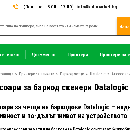
(Пон - пет: 8:00 - 17:00)
info@cdrmarket.bg
Извл
и етикети
Документи
Принтери
Принтери за 
траница
»
Принтери за етикети
»
Баркод четци
»
Datalogic
»
Аксесоар
соари за баркод скенери Datalogic
оари за четци на баркодове Datalogic – на
ивност и по-дълъг живот на устройството
ните
аксесоари за четци на баркодове Datalogic
осигуряват безпробл