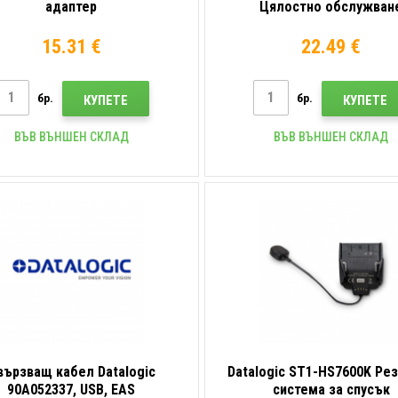
адаптер
Цялостно обслужван
15.31 €
22.49 €
бр.
бр.
КУПЕТЕ
КУПЕТЕ
ВЪВ ВЪНШЕН СКЛАД
ВЪВ ВЪНШЕН СКЛАД
вързващ кабел Datalogic
Datalogic ST1-HS7600K Ре
90A052337, USB, EAS
система за спусък