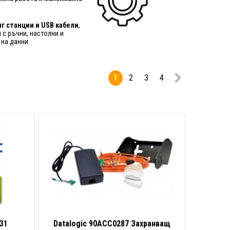
нг станции и USB кабели
,
 с ръчни, настолни и
 на данни.
1
2
3
4
31
Datalogic 90ACC0287 Захранващ