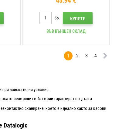
45.94 €
бр.
КУПЕТЕ
ВЪВ ВЪНШЕН СКЛАД
1
2
3
4
 при взискателни условия.
 докато
резервните батерии
гарантират по-дълга
езконтактно сканиране, което е идеално както за касови
 Datalogic