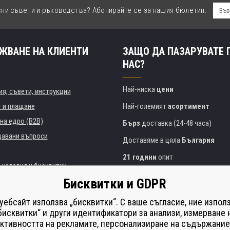
сни съвети и ръководства? Абонирайте се за нашия бюлетин.
ЖВАНЕ НА КЛИЕНТИ
ЗАЩО ДА ПАЗАРУВАТЕ 
НАС?
Най-ниска
цени
я, съвети, инструкции
т и плащане
Най-големият
асортимент
на едро (B2B)
Бърз
доставка (24-48 часа)
давани въпроси
Доставяме в цяла
България
21 години
опит
 условия и бисквитки
Експертни съвети
БЕЗПЛАТНО
Бисквитки и GDPR
Полезен подход
и институции
 уебсайт използва „бисквитки“. С ваше съгласие, ние изпол
Golden
сертификат
Heureka
на принтери
бисквитки“ и други идентификатори за анализи, измерване 
ктивността на рекламите, персонализиране на съдържание
Сейф
онлайн плащания
що изпълнение