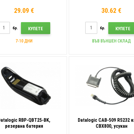
29.09 €
30.62 €
бр.
бр.
КУПЕТЕ
КУПЕТЕ
7-10 ДНИ
ВЪВ ВЪНШЕН СКЛАД
Datalogic RBP-QBT25-BK,
Datalogic CAB-509 RS232 к
резервна батерия
CBX800, усукан