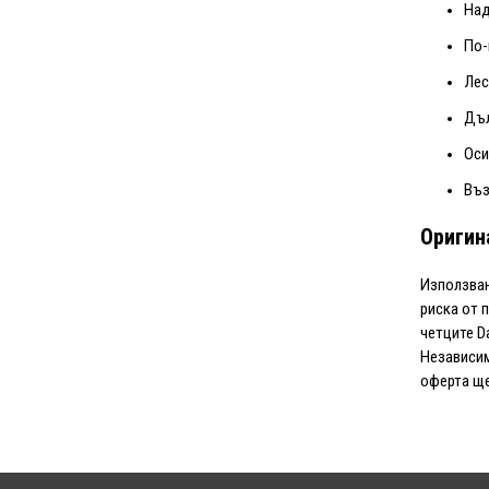
Над
По-
Лес
Дъл
Оси
Въз
Оригин
Използва
риска от 
четците Da
Независи
оферта ще