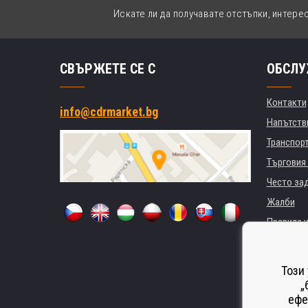
Искате ли да получавате отстъпки, интере
СВЪРЖЕТЕ СЕ С
ОБСЛУ
Контакти
info@cdrmarket.bg
Напътстви
Транспор
Търговия 
Често за
Жалби
Правила и
GDPR
За фирми 
Този
Наемане 
„
ефе
Замества