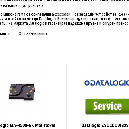
е на вашето устройство.
е широка гама от оригинални аксесоари – от
зарядни устройства, доки
и и стойки за четци Datalogic
. Всички продукти са напълно съвместими
етци на марката Datalogic и гарантират надеждна връзка и сигурен пренос
ъпите
От най-евтините
logic MA-4500-BK Монтажен
Datalogic ZSC2CODIS2S