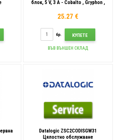
е
блок, 5 V, 3 A - Cobalto , Gryphon ,
Heron , PowerScan , QuickScan
25.27 €
бр.
КУПЕТЕ
ВЪВ ВЪНШЕН СКЛАД
зервна
Datalogic ZSC2CODISGW31
Цялостно обслужване