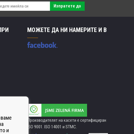
Изпратете до
ПРИ
МОЖЕТЕ ДА НИ НАМЕРИТЕ И В
зваме
Производителят на касети е сертифициран
на
ISO 9001. ISO 14001 и STMC.
то и