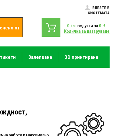
ВЛЕЗТЕ В
СИСТЕМАТА
0
ks
продукти за
0
€
ечено от
Количка за пазаруване
етикети
Залепване
3D принтиране
и
деждност,
емна работа и максимално