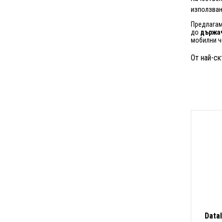
използван
Предлагам
до
държач
мобилни ч
От най-ск
Data