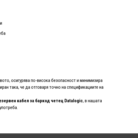
си
еба
вото, осигурява по-висока безопасност и минимизира
иран така, че да отговаря точно на спецификациите на
зервен кабел за баркод четец Datalogic
, в нашата
употреба.