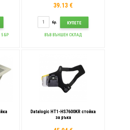
39.13 €
бр.
КУПЕТЕ
 5 БР
ВЪВ ВЪНШЕН СКЛАД
ойка
Datalogic HT1-HS7600KR стойка
за ръка