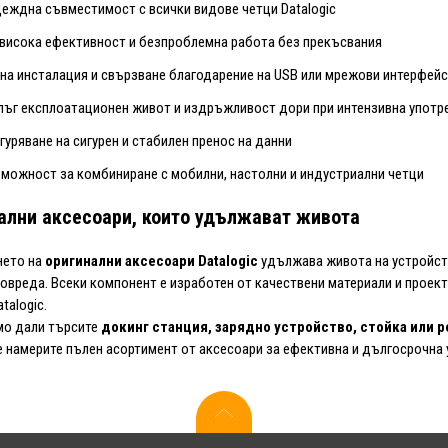
еждна съвместимост с всички видове четци Datalogic
висока ефективност и безпроблемна работа без прекъсвания
на инсталация и свързване благодарение на USB или мрежови интерфей
ъг експлоатационен живот и издръжливост дори при интензивна употр
гуряване на сигурен и стабилен пренос на данни
можност за комбиниране с мобилни, настолни и индустриални четци
ални аксесоари, които удължават живота
нето на
оригинални аксесоари Datalogic
удължава живота на устройст
повреда. Всеки компонент е изработен от качествени материали и проект
talogic.
мо дали търсите
докинг станция, зарядно устройство, стойка или ре
 намерите пълен асортимент от аксесоари за ефективна и дългосрочна 