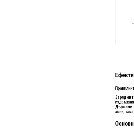
Ефекти
Правилни
Зарядните
издръжлив
Държачи 
зони, така
Основн