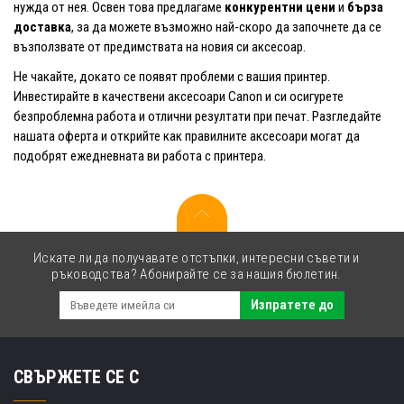
нужда от нея. Освен това предлагаме
конкурентни цени
и
бърза
доставка
, за да можете възможно най-скоро да започнете да се
възползвате от предимствата на новия си аксесоар.
Не чакайте, докато се появят проблеми с вашия принтер.
Инвестирайте в качествени аксесоари Canon и си осигурете
безпроблемна работа и отлични резултати при печат. Разгледайте
нашата оферта и открийте как правилните аксесоари могат да
подобрят ежедневната ви работа с принтера.
Искате ли да получавате отстъпки, интересни съвети и
ръководства? Абонирайте се за нашия бюлетин.
Изпратете до
СВЪРЖЕТЕ СЕ С