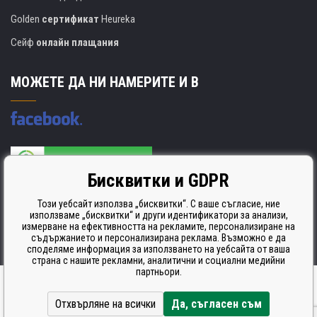
Golden
сертификат
Heureka
Сейф
онлайн плащания
МОЖЕТЕ ДА НИ НАМЕРИТЕ И В
Бисквитки и GDPR
Производителят на касети е сертифициран
ISO 9001. ISO 14001 и STMC.
Този уебсайт използва „бисквитки“. С ваше съгласие, ние
използваме „бисквитки“ и други идентификатори за анализи,
измерване на ефективността на рекламите, персонализиране на
съдържанието и персонализирана реклама. Възможно е да
споделяме информация за използването на уебсайта от ваша
страна с нашите рекламни, аналитични и социални медийни
партньори.
Ecommerce solutions
BINARGON.cz
Отхвърляне на всички
Да, съгласен съм