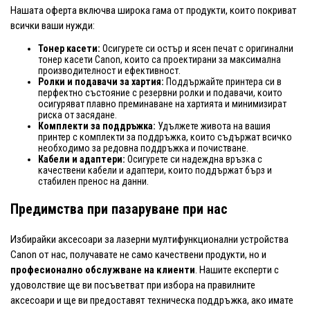
Нашата оферта включва широка гама от продукти, които покриват
всички ваши нужди:
Тонер касети:
Осигурете си остър и ясен печат с оригинални
тонер касети Canon, които са проектирани за максимална
производителност и ефективност.
Ролки и подавачи за хартия:
Поддържайте принтера си в
перфектно състояние с резервни ролки и подавачи, които
осигуряват плавно преминаване на хартията и минимизират
риска от засядане.
Комплекти за поддръжка:
Удължете живота на вашия
принтер с комплекти за поддръжка, които съдържат всичко
необходимо за редовна поддръжка и почистване.
Кабели и адаптери:
Осигурете си надеждна връзка с
качествени кабели и адаптери, които поддържат бърз и
стабилен пренос на данни.
Предимства при пазаруване при нас
Избирайки аксесоари за лазерни мултифункционални устройства
Canon от нас, получавате не само качествени продукти, но и
професионално обслужване на клиенти
. Нашите експерти с
удоволствие ще ви посъветват при избора на правилните
аксесоари и ще ви предоставят техническа поддръжка, ако имате