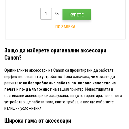
бр.
КУПЕТЕ
ПО ЗАЯВКА
Защо да изберете оригинални аксесоари
Canon?
Оригиналните аксесоари на Canon са проектирани да работят
перфектно с вашето устройство. Това означава, че можете да
разчитате на
безпроблемна работа
,
по-високо качество на
печат
и
по-дълъг живот
на вашия принтер. Инвестицията в
оригинални аксесоари си заслужава, защото гарантира, че вашето
устройство ще работи така, както трябва, а вие ще избегнете
излишни усложнения.
Широка гама от аксесоари