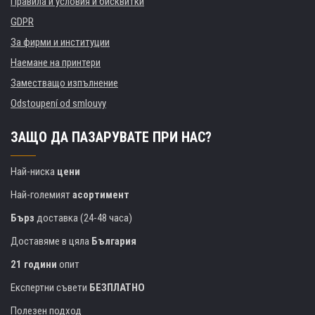
Правила и условия и бисквитки
GDPR
За фирми и институции
Наемане на принтери
Заместващо изпълнение
Odstoupení od smlouvy
ЗАЩО ДА ПАЗАРУВАТЕ ПРИ НАС?
Най-ниска
цени
Най-големият
асортимент
Бърз
доставка (24-48 часа)
Доставяме в цяла
България
21 години
опит
Експертни съвети
БЕЗПЛАТНО
Полезен подход