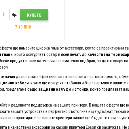
бр.
КУПЕТЕ
7-10 ДНИ
оферта ще намерите широка гама от аксесоари, които са проектирани та
 глави
, които осигуряват остър и ясен печат, до
качествена термоха
Всеки продукт в тази категория е внимателно подбран, за да отговаря на
pson.
те начин да повишите ефективността на вашето търговско място, обми
ционни кабели
, които ще осигурят стабилна и бърза връзка с вашите 
ол, предлагаме също
защитни калъфи
и
стойки
, които предпазват ва
.
яйте и редовната поддръжка на вашите принтери. В нашата оферта ще 
жате вашите устройства в перфектно състояние и ще удължат техния жи
ия и ще гарантирате, че вашите принтери винаги ще бъдат готови за упо
ята в качествени аксесоари за касови принтери Epson си заслужава. Н