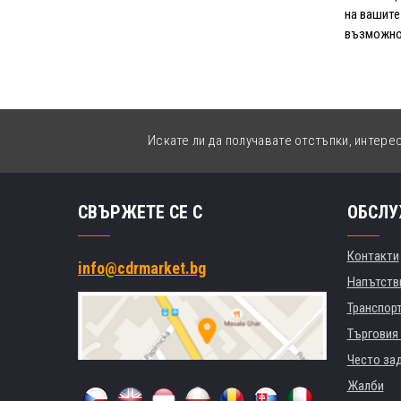
на вашите
възможнос
Искате ли да получавате отстъпки, интере
СВЪРЖЕТЕ СЕ С
ОБСЛУ
Контакти
info@cdrmarket.bg
Напътстви
Транспор
Търговия 
Често за
Жалби