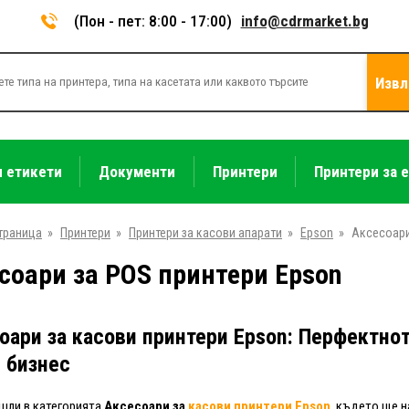
(Пон - пет: 8:00 - 17:00)
info@cdrmarket.bg
Извл
и етикети
Документи
Принтери
Принтери за 
траница
»
Принтери
»
Принтери за касови апарати
»
Epson
»
Аксесоар
соари за POS принтери Epson
оари за касови принтери Epson: Перфектно
 бизнес
шли в категорията
Аксесоари за
касови принтери Epson
, където ще 