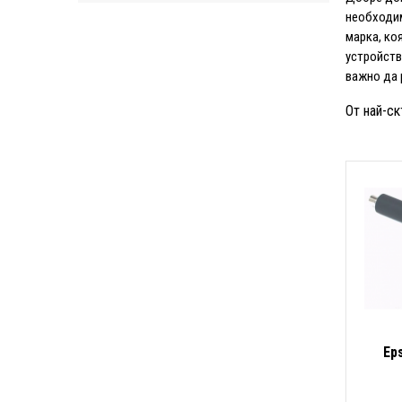
необходим
марка, ко
устройств
важно да 
От най-ск
Ep