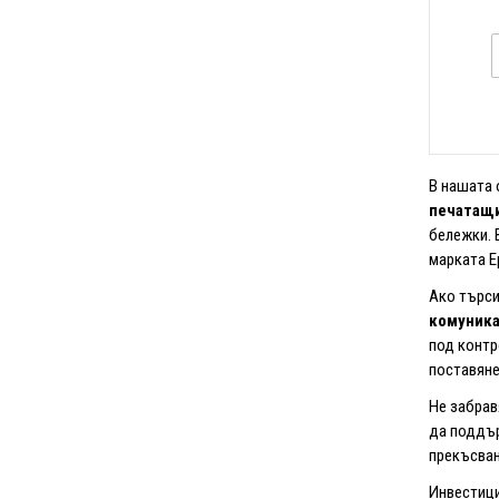
В нашата 
печатащи
бележки. 
марката E
Ако търси
комуника
под контр
поставяне
Не забрав
да поддър
прекъсван
Инвестици