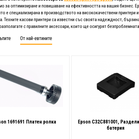
о за оптимизиране и повишаване на ефективността на вашия бизнес. Ep
ято е специализирана в производството на висококачествени принтери 
а. Техните касови принтери са известни със своята надеждност, бързина
разполагате с правилните аксесоари, които ще осигурят безпроблемната
ъпите
От най-евтините
son 1691691 Платен ролка
Epson C32C881001, Раздели
батерия