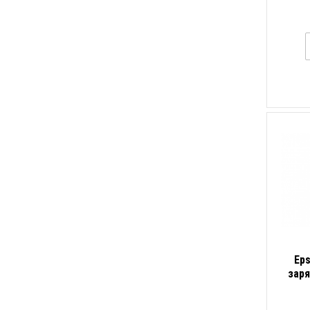
Ep
заря