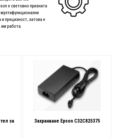
son е световно призната
и мултифункционални
 и прецизност, затова е
 им работа.
тел за
Захранване Epson C32C825375