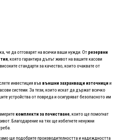
ка, че да отговарят на всички ваши нужди. От
резервни
ртия
, която гарантира дълъг живот на вашите касови
 високите стандарти за качество, които очаквате от
слете инвестиция във
външни захранващи източници
и
касови системи. За тези, които искат да държат всичко
шите устройства от повреда и осигуряват безопасното им
намерите
комплекти за почистване
, които ще помогнат
вот. Благодарение на тях ще избегнете ненужни
треба.
е само ще подобрите производителността и надеждността