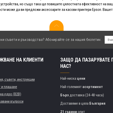
 устройства, но също така ще повишите цялостната ефективност на ваш
ти може да ви предложи аксесоарите за касови принтери Epson. Вашето 
сни съвети и ръководства? Абонирайте се за нашия бюлетин.
ЖВАНЕ НА КЛИЕНТИ
ЗАЩО ДА ПАЗАРУВАТЕ 
НАС?
Най-ниска
цени
я, съвети, инструкции
т и плащане
Най-големият
асортимент
на едро (B2B)
Бърз
доставка (24-48 часа)
давани въпроси
Доставяме в цяла
България
21 години
опит