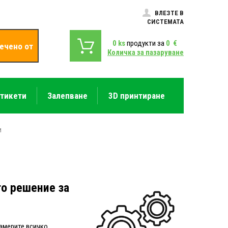
ВЛЕЗТЕ В
СИСТЕМАТА
0
ks
продукти за
0
€
ечено от
Количка за пазаруване
етикети
Залепване
3D принтиране
и
то решение за
намерите всичко