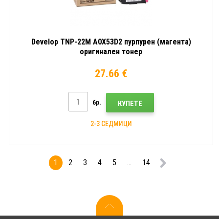
Develop TNP-22M A0X53D2 пурпурен (магента)
оригинален тонер
27.66 €
бр.
КУПЕТЕ
2-3 СЕДМИЦИ
1
2
3
4
5
...
14