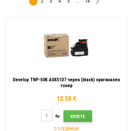
1
2
3
4
5
...
14
Develop TNP-50K A0X51D7 черен (black) оригинален
тонер
12.58 €
бр.
КУПЕТЕ
2-3 СЕДМИЦИ