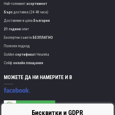
Най-големият
асортимент
Бърз
доставка (24-48 часа)
Доставяме в цяла
България
21 години
опит
Експертни съвети
БЕЗПЛАТНО
Полезен подход
Golden
сертификат
Heureka
Сейф
онлайн плащания
МОЖЕТЕ ДА НИ НАМЕРИТЕ И В
Бисквитки и GDPR
Производителят на касети е сертифициран