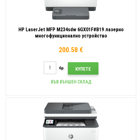
HP LaserJet MFP M234sdw 6GX01F#B19 лазерно
многофункционално устройство
200.58 €
бр.
КУПЕТЕ
ВЪВ ВЪНШЕН СКЛАД