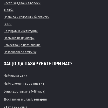
Често задавани въпроси
Жалби
Правила и условия и бисквитки
GDPR
За фирми и институции
Наемане на принтери
Заместващо изпълнение
Odstoupení od smlouvy
ЗАЩО ДА ПАЗАРУВАТЕ ПРИ НАС?
Най-ниска
цени
Най-големият
асортимент
Бърз
доставка (24-48 часа)
Доставяме в цяла
България
21 години
опит