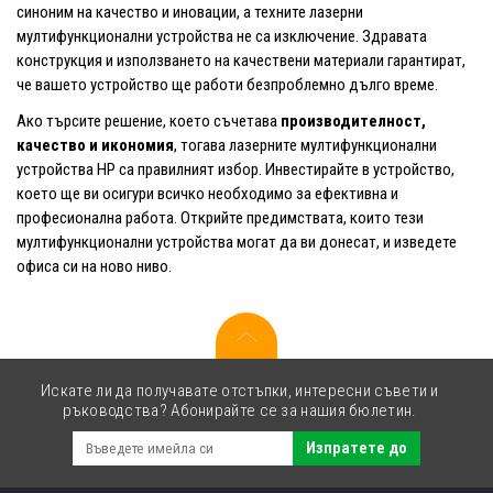
синоним на качество и иновации, а техните лазерни
мултифункционални устройства не са изключение. Здравата
конструкция и използването на качествени материали гарантират,
че вашето устройство ще работи безпроблемно дълго време.
Ако търсите решение, което съчетава
производителност,
качество и икономия
, тогава лазерните мултифункционални
устройства HP са правилният избор. Инвестирайте в устройство,
което ще ви осигури всичко необходимо за ефективна и
професионална работа. Открийте предимствата, които тези
мултифункционални устройства могат да ви донесат, и изведете
офиса си на ново ниво.
Искате ли да получавате отстъпки, интересни съвети и
ръководства? Абонирайте се за нашия бюлетин.
Изпратете до