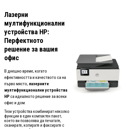
Лазерни
мултифункционални
устройства HP:
Перфектното
решение за вашия
офис
В днешно време, когато
ефективността и качеството са на
първо място,
лазерните
мултифункционални устройства
HP
са идеалното решение за всеки
офис и дом.
Тези устройства комбинират няколко
функции в един компактен пакет,
което ви позволява да печатате,
сканирате, копирате и факсирате с