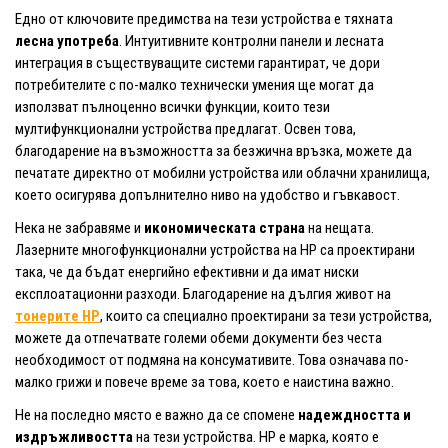
Едно от ключовите предимства на тези устройства е тяхната
лесна употреба
. Интуитивните контролни панели и лесната
интеграция в съществуващите системи гарантират, че дори
потребителите с по-малко технически умения ще могат да
използват пълноценно всички функции, които тези
мултифункционални устройства предлагат. Освен това,
благодарение на възможността за безжична връзка, можете да
печатате директно от мобилни устройства или облачни хранилища,
което осигурява допълнително ниво на удобство и гъвкавост.
Нека не забравяме и
икономическата страна
на нещата.
Лазерните многофункционални устройства на HP са проектирани
така, че да бъдат енергийно ефективни и да имат ниски
експлоатационни разходи. Благодарение на дългия живот на
тонерите HP
, които са специално проектирани за тези устройства,
можете да отпечатвате големи обеми документи без честа
необходимост от подмяна на консумативите. Това означава по-
малко грижи и повече време за това, което е наистина важно.
Не на последно място е важно да се спомене
надеждността и
издръжливостта
на тези устройства. HP е марка, която е