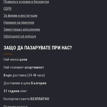
Правила и условия и бисквитки
GDPR
За фирми и институции
Наемане на принтери
Заместващо изпълнение
Odstoupení od smlouvy
ЗАЩО ДА ПАЗАРУВАТЕ ПРИ НАС?
Най-ниска
цени
Най-големият
асортимент
Бърз
доставка (24-48 часа)
Доставяме в цяла
България
21 години
опит
Експертни съвети
БЕЗПЛАТНО
Полезен подход