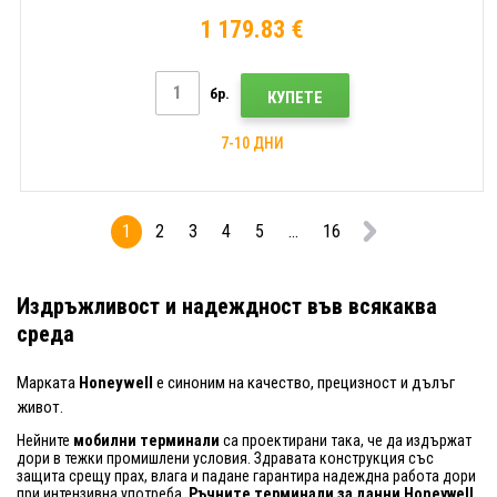
1 179.83 €
бр.
КУПЕТЕ
7-10 ДНИ
1
2
3
4
5
...
16
Издръжливост и надеждност във всякаква
среда
Марката
Honeywell
е синоним на качество, прецизност и дълъг
живот.
Нейните
мобилни терминали
са проектирани така, че да издържат
дори в тежки промишлени условия. Здравата конструкция със
защита срещу прах, влага и падане гарантира надеждна работа дори
при интензивна употреба.
Ръчните терминали за данни Honeywell