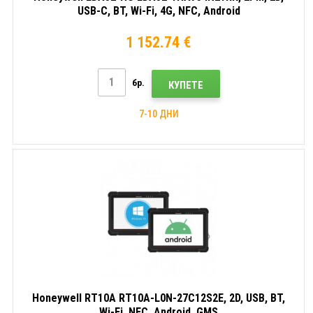
USB-C, BT, Wi-Fi, 4G, NFC, Android
1 152.74 €
бр.
КУПЕТЕ
7-10 ДНИ
Honeywell RT10A RT10A-L0N-27C12S2E, 2D, USB, BT,
Wi-Fi, NFC, Android, GMS