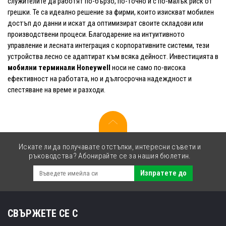
служителите да работят по-бързо, по-точно и с по-малък риск от
грешки. Те са идеално решение за фирми, които изискват мобилен
достъп до данни и искат да оптимизират своите складови или
производствени процеси. Благодарение на интуитивното
управление и лесната интеграция с корпоративните системи, тези
устройства лесно се адаптират към всяка дейност. Инвестицията в
мобилни терминали Honeywell
носи не само по-висока
ефективност на работата, но и дългосрочна надеждност и
спестяване на време и разходи.
Искате ли да получавате отстъпки, интересни съвети и
ръководства? Абонирайте се за нашия бюлетин.
Изпратете до
СВЪРЖЕТЕ СЕ С