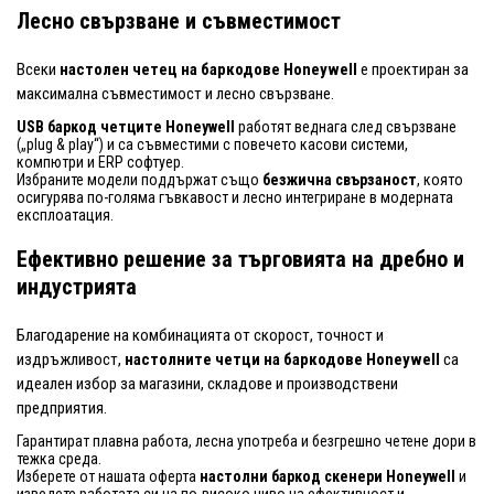
Лесно свързване и съвместимост
Всеки
настолен четец на баркодове Honeywell
е проектиран за
максимална съвместимост и лесно свързване.
USB баркод четците Honeywell
работят веднага след свързване
(„plug & play“) и са съвместими с повечето касови системи,
компютри и ERP софтуер.
Избраните модели поддържат също
безжична свързаност
, която
осигурява по-голяма гъвкавост и лесно интегриране в модерната
експлоатация.
Ефективно решение за търговията на дребно и
индустрията
Благодарение на комбинацията от скорост, точност и
издръжливост,
настолните четци на баркодове Honeywell
са
идеален избор за магазини, складове и производствени
предприятия.
Гарантират плавна работа, лесна употреба и безгрешно четене дори в
тежка среда.
Изберете от нашата оферта
настолни баркод скенери Honeywell
и
изведете работата си на по-високо ниво на ефективност и