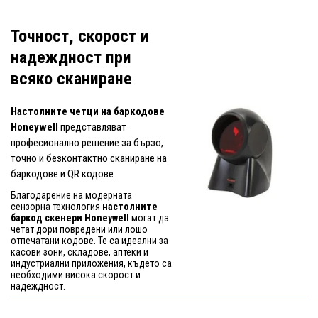
Точност, скорост и
надеждност при
всяко сканиране
Настолните четци на баркодове
Honeywell
представляват
професионално решение за бързо,
точно и безконтактно сканиране на
баркодове и QR кодове.
Благодарение на модерната
сензорна технология
настолните
баркод скенери Honeywell
могат да
четат дори повредени или лошо
отпечатани кодове. Те са идеални за
касови зони, складове, аптеки и
индустриални приложения, където са
необходими висока скорост и
надеждност.