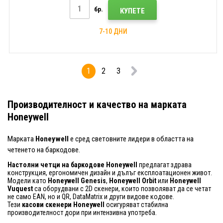
бр.
КУПЕТЕ
7-10 ДНИ
1
2
3
Производителност и качество на марката
Honeywell
Марката
Honeywell
е сред световните лидери в областта на
четенето на баркодове.
Настолни четци на баркодове Honeywell
предлагат здрава
конструкция, ергономичен дизайн и дълъг експлоатационен живот.
Модели като
Honeywell Genesis
,
Honeywell Orbit
или
Honeywell
Vuquest
са оборудвани с 2D скенери, които позволяват да се четат
не само EAN, но и QR, DataMatrix и други видове кодове.
Тези
касови скенери Honeywell
осигуряват стабилна
производителност дори при интензивна употреба.