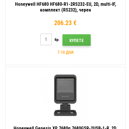
Honeywell HF680 HF680-R1-2RS232-EU, 2D, multi-IF,
комплект (RS232), черен
206.23 €
бр.
КУПЕТЕ
7-10 ДНИ
Honeywell Genesis XP 7680g 7680GSR-2USB-1-R, 2D,