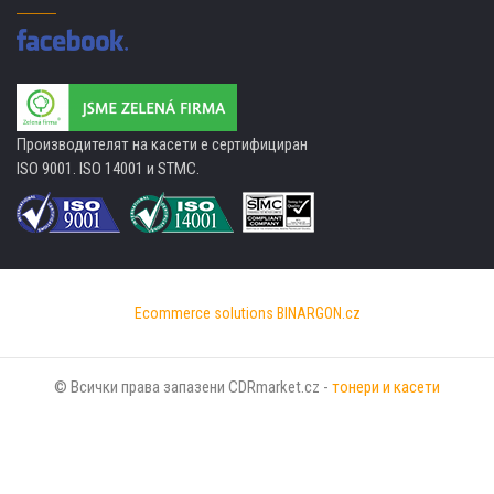
Производителят на касети е сертифициран
ISO 9001. ISO 14001 и STMC.
Ecommerce solutions
BINARGON.cz
© Всички права запазени CDRmarket.cz -
тонери и касети