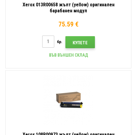
Xerox 013R00658 жълт (yellow) оригинален
барабанен модул
75.59 €
бр.
КУПЕТЕ
ВЪВ ВЪНШЕН СКЛАД
Xerox 108R00973 жълт (yellow) оригинален