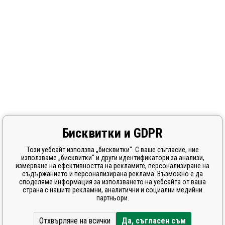
Бисквитки и GDPR
Този уебсайт използва „бисквитки“. С ваше съгласие, ние
използваме „бисквитки“ и други идентификатори за анализи,
измерване на ефективността на рекламите, персонализиране на
съдържанието и персонализирана реклама. Възможно е да
споделяме информация за използването на уебсайта от ваша
страна с нашите рекламни, аналитични и социални медийни
партньори.
Отхвърляне на всички
Да, съгласен съм