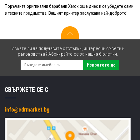
Поръчайте оригинални барабани Xerox още днес и се убедете сами
в техните предимства. Вашият принтер заслужава най-доброто!
Искате ли да получавате отстъпки, интересни съвети и
ръководства? Абонирайте се за нашия бюлетин.
Изпратете до
СВЪРЖЕТЕ СЕ С
info@cdrmarket.bg