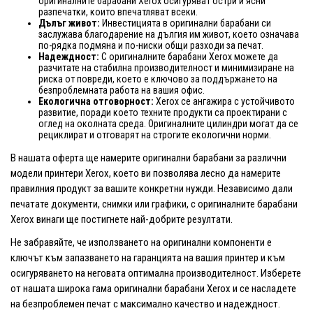
оригиналните барабани Xerox осигуряват остри и ясни
разпечатки, които впечатляват всеки.
Дълъг живот:
Инвестицията в оригинални барабани си
заслужава благодарение на дългия им живот, което означава
по-рядка подмяна и по-ниски общи разходи за печат.
Надеждност:
С оригиналните барабани Xerox можете да
разчитате на стабилна производителност и минимизиране на
риска от повреди, което е ключово за поддържането на
безпроблемната работа на вашия офис.
Екологична отговорност:
Xerox се ангажира с устойчивото
развитие, поради което техните продукти са проектирани с
оглед на околната среда. Оригиналните цилиндри могат да се
рециклират и отговарят на строгите екологични норми.
В нашата оферта ще намерите оригинални барабани за различни
модели принтери Xerox, което ви позволява лесно да намерите
правилния продукт за вашите конкретни нужди. Независимо дали
печатате документи, снимки или графики, с оригиналните барабани
Xerox винаги ще постигнете най-добрите резултати.
Не забравяйте, че използването на оригинални компоненти е
ключът към запазването на гаранцията на вашия принтер и към
осигуряването на неговата оптимална производителност. Изберете
от нашата широка гама оригинални барабани Xerox и се насладете
на безпроблемен печат с максимално качество и надеждност.