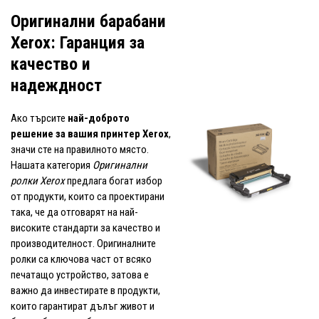
Оригинални барабани
Xerox: Гаранция за
качество и
надеждност
Ако търсите
най-доброто
решение за вашия принтер Xerox
,
значи сте на правилното място.
Нашата категория
Оригинални
ролки Xerox
предлага богат избор
от продукти, които са проектирани
така, че да отговарят на най-
високите стандарти за качество и
производителност. Оригиналните
ролки са ключова част от всяко
печатащо устройство, затова е
важно да инвестирате в продукти,
които гарантират дълъг живот и