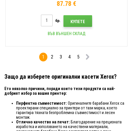
87.78 €
бр.
КУПЕТЕ
ВЪВ ВЪНШЕН СКЛАД
1
2
3
4
5
Защо да изберете оригинални касети Xerox?
Ето няколко причини, поради които тези продукти са най-
добрият избор за вашия принтер:
Перфектна съвместимост:
Оригиналните барабани Xerox са
проектирани специално за принтери от тази марка, което
гарантира тяхната безпроблемна съвместимост и лесен
монтаж.
Отлично качество на печат:
Благодарение на прецизната
изработка и използването на качествени материали,