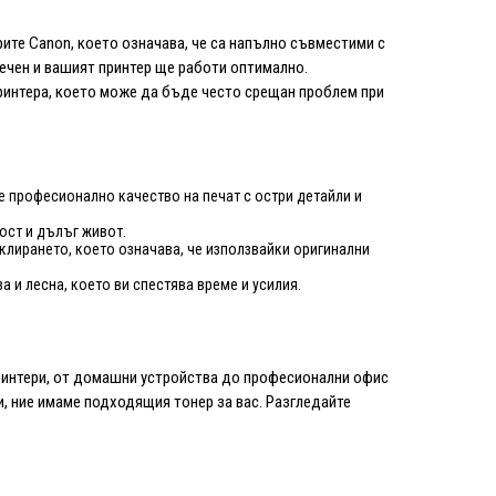
ите Canon, което означава, че са напълно съвместими с
ечен и вашият принтер ще работи оптимално.
ринтера, което може да бъде често срещан проблем при
е професионално качество на печат с остри детайли и
ост и дълъг живот.
клирането, което означава, че използвайки оригинални
а и лесна, което ви спестява време и усилия.
ринтери, от домашни устройства до професионални офис
и, ние имаме подходящия тонер за вас. Разгледайте