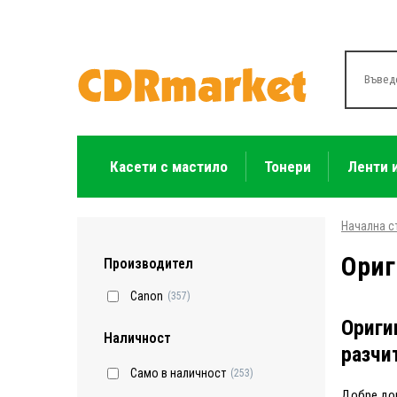
Касети с мастило
Тонери
Ленти 
Начална с
Ориг
Производител
Canon
(357)
Ориги
Наличност
разчи
Само в наличност
(253)
Добре до