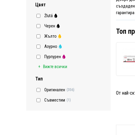
Цвят
създадени
гарантира
Žlutá
Черен
Топ п
Жълто
Азурно
Пурпурен
Вижте всички
Тип
Оригинален
(356)
От най-ск
Съвместим
(1)