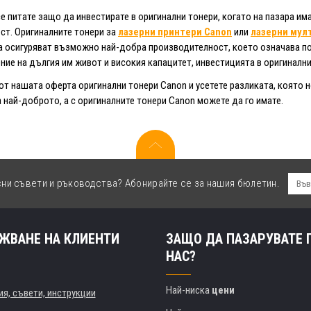
е питате защо да инвестирате в оригинални тонери, когато на пазара има
т. Оригиналните тонери за
лазерни принтери Canon
или
лазерни мул
да осигуряват възможно най-добра производителност, което означава п
ние на дългия им живот и високия капацитет, инвестицията в оригинални
от нашата оферта оригинални тонери Canon и усетете разликата, която
 най-доброто, а с оригиналните тонери Canon можете да го имате.
сни съвети и ръководства? Абонирайте се за нашия бюлетин.
ЖВАНЕ НА КЛИЕНТИ
ЗАЩО ДА ПАЗАРУВАТЕ 
НАС?
Най-ниска
цени
я, съвети, инструкции