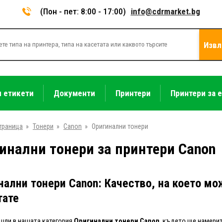
(Пон - пет: 8:00 - 17:00)
info@cdrmarket.bg
Извл
и етикети
Документи
Принтери
Принтери за 
траница
»
Тонери
»
Canon
»
Оригинални тонери
инални тонери за принтери Canon
нални тонери Canon: Качество, на което мо
тате
шли в нашата категория
Оригинални тонери Canon
, където ще намерит