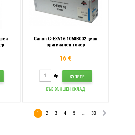
ерен
Canon C-EXV16 1068B002 циан
ер
оригинален тонер
16 €
бр.
КУПЕТЕ
ВЪВ ВЪНШЕН СКЛАД
1
2
3
4
5
...
30