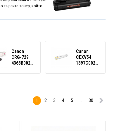
о търсите тонер, който
Canon
Canon
CRG-729
CEXV54
4368B002
1397C002
пурпурен
жълт
(magenta)
(yellow)
оригинален
оригинален
тонер
тонер
1
2
3
4
5
...
30