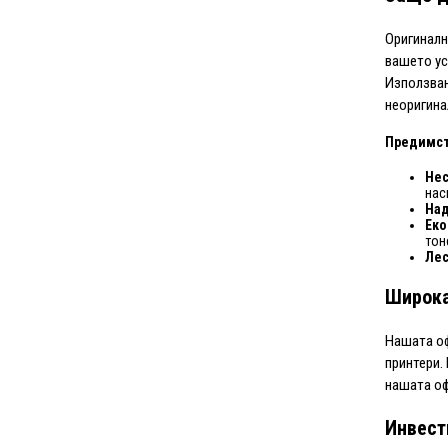
Оригиналн
вашето ус
Използван
неоригина
Предимст
Нес
нас
На
Еко
тон
Лес
Широка
Нашата оф
принтери.
нашата оф
Инвест