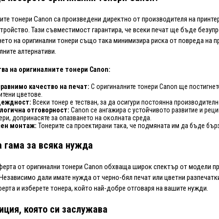
ите тонери Canon са произведени директно от производителя на принтер
тройство. Тази съвместимост гарантира, че всеки печат ще бъде безупр
ето на оригинални тонери също така минимизира риска от повреда на п
лните алтернативи.
ва на оригиналните тонери Canon:
равнимо качество на печат:
С оригиналните тонери Canon ще постигнет
итени цветове.
деждност:
Всеки тонер е тестван, за да осигури постоянна производителн
логична отговорност:
Canon се ангажира с устойчивото развитие и реци
ери, допринасяте за опазването на околната среда.
ен монтаж:
Тонерите са проектирани така, че подмяната им да бъде бърз
 гама за всяка нужда
ерта от оригинални тонери Canon обхваща широк спектър от модели п
 Независимо дали имате нужда от черно-бял печат или цветни разпечатк
ерта и изберете тонера, който най-добре отговаря на вашите нужди.
иция, която си заслужава