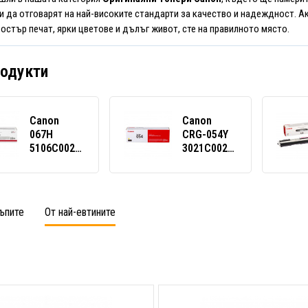
 да отговарят на най-високите стандарти за качество и надеждност. Ак
 остър печат, ярки цветове и дълъг живот, сте на правилното място.
родукти
Canon
Canon
067H
CRG-054Y
5106C002
3021C002
черен
жълт
(black)
(yellow)
оригинален
оригинален
тонер
тонер
ъпите
От най-евтините