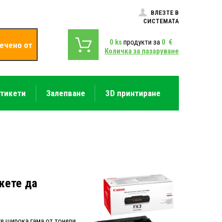
ВЛЕЗТЕ В
СИСТЕМАТА
0
ks
продукти за
0
€
ечено от
Количка за пазаруване
етикети
Залепване
3D принтиране
жете да
е широка гама от тонери,