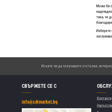
Може би с
надежднос
така, че 
благодаре
Изберете 
заслужава
Искате ли да получавате отстъпки, интере
СВЪРЖЕТЕ СЕ С
ОБСЛУ
Контакти
info@cdrmarket.bg
Напътстви