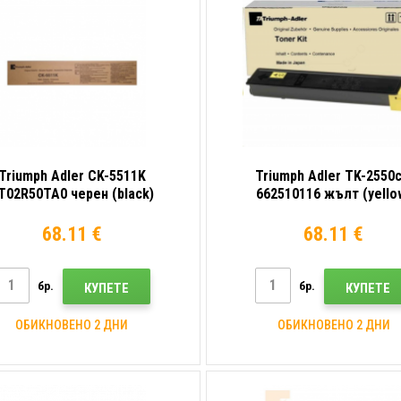
Triumph Adler CK-5511K
Triumph Adler TK-2550c
T02R50TA0 черен (black)
662510116 жълт (yello
оригинален тонер
оригинален тонер
68.11 €
68.11 €
бр.
бр.
КУПЕТЕ
КУПЕТЕ
ОБИКНОВЕНО 2 ДНИ
ОБИКНОВЕНО 2 ДНИ