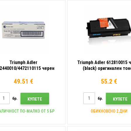
Triumph Adler
Triumph Adler 612810015 
2440010/4472110115 черен
(black) оригинален тон
black) оригинален тонер
49.51 €
55.2 €
бр.
бр.
КУПЕТЕ
КУПЕТЕ
АЛИЧНОСТ ПО-МАЛКО ОТ 5 БР
ОБИКНОВЕНО 2 ДНИ