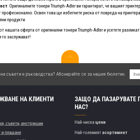
ост
. Оригиналните тонери Triumph-Adler ви гарантират, че вашият прин
 професионално. Освен това ще избегнете риска от повреда на принтера
лни продукти.
от нашата оферта от оригинални тонери Triumph-Adler и усетете разлика
 го заслужават!
сни съвети и ръководства? Абонирайте се за нашия бюлетин.
ЖВАНЕ НА КЛИЕНТИ
ЗАЩО ДА ПАЗАРУВАТЕ 
НАС?
Най-ниска
цени
я, съвети, инструкции
т и плащане
Най-големият
асортимент