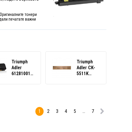
 Оригиналните тонери
 дали печатате важни
Triumph
Triumph
Adler
Adler CK-
612810015
5511K
черен
1T02R50TA0
(black)
черен
оригинален
(black)
тонер
оригинален
тонер
1
2
3
4
5
...
7