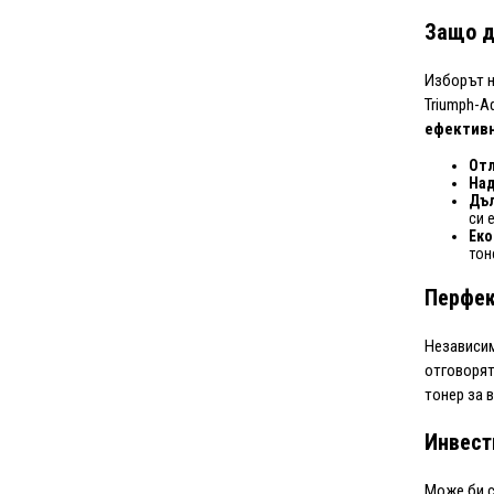
Защо д
Изборът н
Triumph-A
ефектив
Отл
На
Дъл
си 
Еко
тон
Перфек
Независим
отговорят
тонер за 
Инвест
Може би с