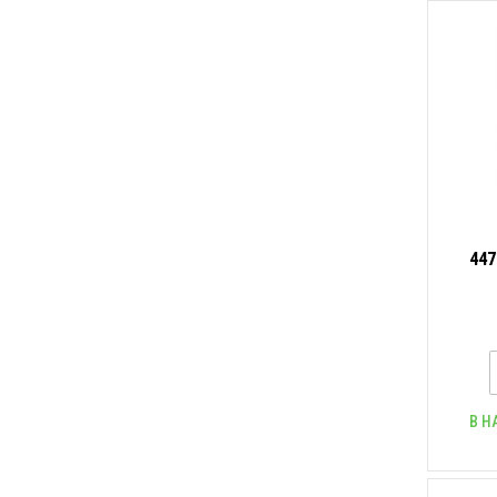
447
(
В Н