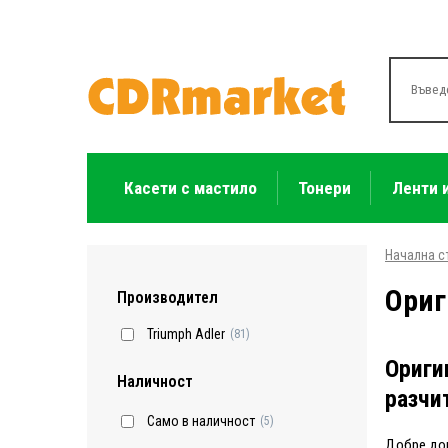
Касети с мастило
Тонери
Ленти 
Начална с
Ориг
Производител
Triumph Adler
(81)
Ориги
Наличност
разчи
Само в наличност
(5)
Добре дош