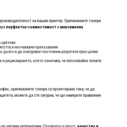
производителност на вашия принтер. Оригиналните тонери
тира
перфектна съвместимост
и
максимална
и цветове.
мостта и неочаквани прекъсвания.
по-дълго и да осигуряват постоянни резултати през целия
е и рециклирането, което означава, че използвайки техните
офис, оригиналните тонери са проектирани така, че да
цитети, можете да сте сигурни, че ще намерите правилния
а по-евтини алтернативи. Отговорът е прост:
качество и