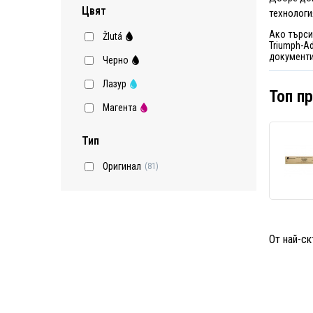
Цвят
технологи
Ако търси
Žlutá
Triumph-Ad
документи
Черно
Лазур
Топ п
Магента
Тип
Оригинал
(81)
От най-ск