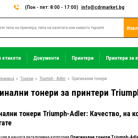
(Пон - пет: 8:00 - 17:00)
info@cdrmarket.bg
Извл
и етикети
Документи
Принтери
Принтери за 
траница
»
Тонери
»
Triumph - Adler
»
Оригинални тонери
инални тонери за принтери Triump
нални тонери Triumph-Adler: Качество, на 
тате
ли в нашата ексклузивна категория
Оригинални тонери Triumph-Adl