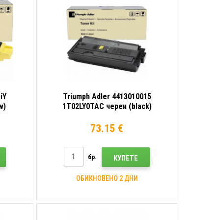
iY
Triumph Adler 4413010015
w)
1T02LY0TAC черен (black)
оригинален тонер
73.15 €
бр.
КУПЕТЕ
ОБИКНОВЕНО 2 ДНИ