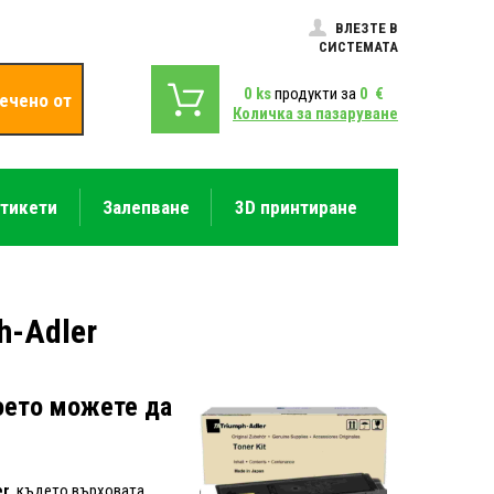
ВЛЕЗТЕ В
СИСТЕМАТА
0
ks
продукти за
0
€
ечено от
Количка за пазаруване
етикети
Залепване
3D принтиране
h-Adler
което можете да
er
, където върховата