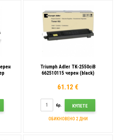
черен
Triumph Adler TK-2550ciB
ер
662510115 черен (black)
оригинален тонер
61.12 €
бр.
КУПЕТЕ
ОБИКНОВЕНО 2 ДНИ