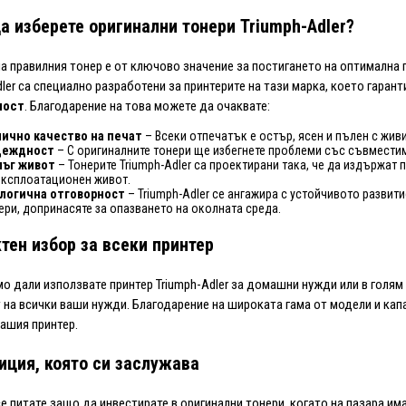
а изберете оригинални тонери Triumph-Adler?
а правилния тонер е от ключово значение за постигането на оптимална 
dler са специално разработени за принтерите на тази марка, което гаран
ност
. Благодарение на това можете да очаквате:
ично качество на печат
– Всеки отпечатък е остър, ясен и пълен с жив
деждност
– С оригиналните тонери ще избегнете проблеми със съвмести
ъг живот
– Тонерите Triumph-Adler са проектирани така, че да издържат 
експлоатационен живот.
логична отговорност
– Triumph-Adler се ангажира с устойчивото развити
ери, допринасяте за опазването на околната среда.
тен избор за всеки принтер
о дали използвате принтер Triumph-Adler за домашни нужди или в голям 
 на всички ваши нужди. Благодарение на широката гама от модели и капа
вашия принтер.
иция, която си заслужава
е питате защо да инвестирате в оригинални тонери, когато на пазара им