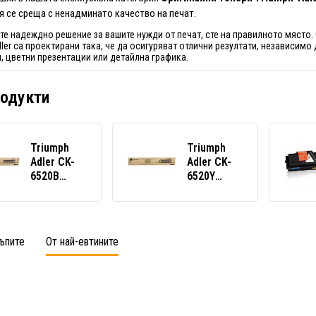
я се среща с ненадминато качество на печат.
те надеждно решение за вашите нужди от печат, сте на правилното място.
ler са проектирани така, че да осигуряват отлични резултати, независимо
, цветни презентации или детайлна графика.
родукти
Triumph
Triumph
Adler CK-
Adler CK-
6520B
6520Y
черен
жълт
(black)
(yellow)
оригинален
оригинален
тонер
тонер
ъпите
От най-евтините