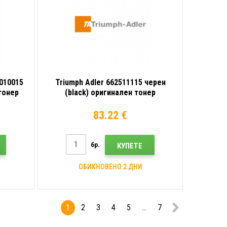
3010015
Triumph Adler 662511115 черен
тонер
(black) оригинален тонер
83.22 €
бр.
КУПЕТЕ
ОБИКНОВЕНО 2 ДНИ
1
2
3
4
5
...
7