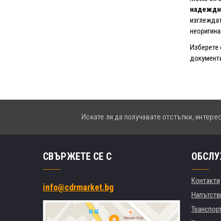
надеждн
изглеждат
неоригина
Изберете 
документи
Искате ли да получавате отстъпки, интере
СВЪРЖЕТЕ СЕ С
ОБСЛУ
Контакти
info@cdrmarket.bg
Напътстви
Транспор