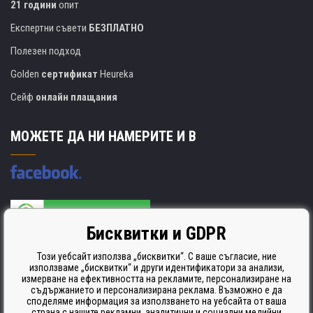
21 години
опит
Експертни съвети
БЕЗПЛАТНО
Полезен подход
Golden
сертификат
Heureka
Сейф
онлайн плащания
МОЖЕТЕ ДА НИ НАМЕРИТЕ И В
Бисквитки и GDPR
Производителят на касети е сертифициран
ISO 9001. ISO 14001 и STMC.
Този уебсайт използва „бисквитки“. С ваше съгласие, ние
използваме „бисквитки“ и други идентификатори за анализи,
измерване на ефективността на рекламите, персонализиране на
съдържанието и персонализирана реклама. Възможно е да
споделяме информация за използването на уебсайта от ваша
страна с нашите рекламни, аналитични и социални медийни