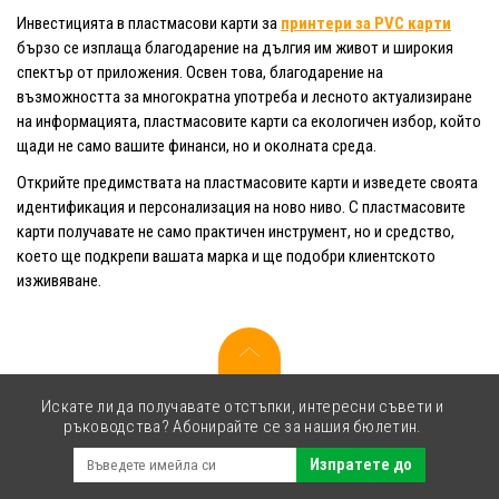
Инвестицията в пластмасови карти за
принтери за PVC карти
бързо се изплаща благодарение на дългия им живот и широкия
спектър от приложения. Освен това, благодарение на
възможността за многократна употреба и лесното актуализиране
на информацията, пластмасовите карти са екологичен избор, който
щади не само вашите финанси, но и околната среда.
Открийте предимствата на пластмасовите карти и изведете своята
идентификация и персонализация на ново ниво. С пластмасовите
карти получавате не само практичен инструмент, но и средство,
което ще подкрепи вашата марка и ще подобри клиентското
изживяване.
Искате ли да получавате отстъпки, интересни съвети и
ръководства? Абонирайте се за нашия бюлетин.
Изпратете до