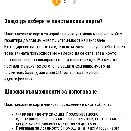
1
2
Защо да изберете пластмасови карти?
Пластмасовите карти са изработени от устойчив материал, който
гарантира дългия им живот и устойчивост на износване.
Благодарение на това те са идеални за ежедневна употреба. Освен
това, тяхната повърхност може лесно да се отпечатва, което
позволява персонализиране според вашите нужди. Можете да
поставите върху тях логото на вашата компания, името на
служителя, баркод или дори QR код за бърза и лесна
идентификация.
Широки възможности за използване
Пластмасовите карти намират приложение в много области:
Фирмена идентификация:
Позволяват лесно
идентифициране на служители и посетители, което повишава
сигурността и улеснява контрола на достъпа.
Програми за лоялност:
С помощта на пластмасови карти