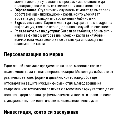
можете лесно да управлявате програми за лоялност и да
възнаграждавате своите клиенти за тяхната лоялност.
Образование:
Студентите и служителите могат да имат свои
собствени идентификационни карти, които улесняват
достъпа до училищните съоръжения и библиотеки.
Здравеопазване:
Картите могат да съдържат важна здравна
информация, която е лесно достъпна в случай на спешност.
Развлекателна индустрия:
Билети за събития, абонаментни
карти за фитнес центрове или членски карти за клубове –
всичко това може лесно да се реализира с помощта на
пластмасови карти.
Персонализация по мярка
Едно от най-големите предимства на пластмасовите карти е
възможността за тяхната персонализация. Можете да избирате от
различни цветове, форми и дизайни, които най-добре ще
отговарят на вашите нужди и фирмен стил. Благодарение на
съвременните технологии за печат е възможно върху картите да се
поставят дори сложни графични елементи, което ги прави не само
функционален, но и естетически привлекателен инструмент.
Инвестиция, която си заслужава