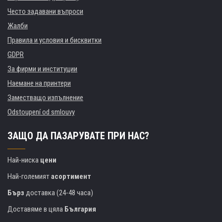
Често задавани въпроси
Жалби
Правила и условия и бисквитки
GDPR
За фирми и институции
Наемане на принтери
Заместващо изпълнение
Odstoupení od smlouvy
ЗАЩО ДА ПАЗАРУВАТЕ ПРИ НАС?
Най-ниска
цени
Най-големият
асортимент
Бърз
доставка (24-48 часа)
Доставяме в цяла
България