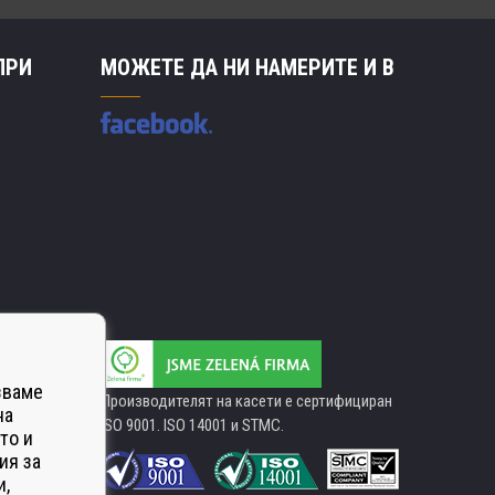
ПРИ
МОЖЕТЕ ДА НИ НАМЕРИТЕ И В
зваме
Производителят на касети е сертифициран
на
ISO 9001. ISO 14001 и STMC.
то и
ия за
и,