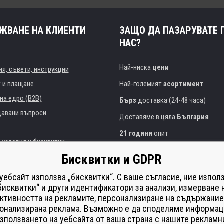
ЖВАНЕ НА КЛИЕНТИ
ЗАЩО ДА ПАЗАРУВАТЕ 
НАС?
Най-ниска
цени
я, съвети, инструкции
т и плащане
Най-големият
асортимент
на едро (B2B)
Бърз
доставка (24-48 часа)
давани въпроси
Доставяме в цяла
България
21 години
опит
 условия и бисквитки
Експертни съвети
БЕЗПЛАТНО
Бисквитки и GDPR
Полезен подход
и институции
 уебсайт използва „бисквитки“. С ваше съгласие, ние изпол
Golden
сертификат
Heureka
на принтери
бисквитки“ и други идентификатори за анализи, измерване 
ктивността на рекламите, персонализиране на съдържание
Сейф
онлайн плащания
що изпълнение
онализирана реклама. Възможно е да споделяме информац
í od smlouvy
зползването на уебсайта от ваша страна с нашите рекламн