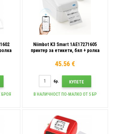
21602
Niimbot K3 Smart 1AE17271605
 ролка
принтер за етикети, бял + ролка
етикети 230 бр.
45.56 €
бр.
КУПЕТЕ
 БРОЯ
В НАЛИЧНОСТ ПО-МАЛКО ОТ 5 БР