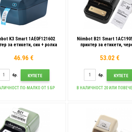
mbot K3 Smart 1AE0F121602
Niimbot B21 Smart 1AC190
тер за етикети, син + ролка
принтер за етикети, чер
етикети 230 бр.
ролка етикети
46.96 €
53.02 €
бр.
бр.
КУПЕТЕ
КУПЕТЕ
АЛИЧНОСТ ПО-МАЛКО ОТ 5 БР
В НАЛИЧНОСТ 20 ИЛИ ПОВЕЧЕ