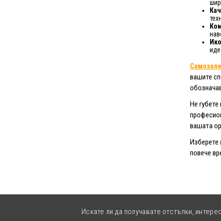
шир
Кач
тех
Ком
нав
Ико
иде
Самозале
вашите сп
обозначав
Не губете
професион
вашата ор
Изберете
повече вр
Искате ли да получавате отстъпки, интере