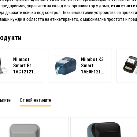
 предприемач, управител на склад или организатор у дома,
етикетните 
да държите всичко под контрол. Тези иновативни устройства са проекти
 ваши нужди в областта на етикетирането, с максимална простота и пре
родукти
Niimbot
Niimbot K3
Smart B1
Smart
1AC12121602
1AE0F121602
принтер за
принтер за
етикети,
етикети,
син +
син +
ролка
ролка
ъпите
От най-евтините
етикети
етикети
230 бр.