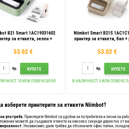
bot B21 Smart 1AC19031602
Niimbot Smart B21S 1AC1C
интер за етикети, зелен +
принтер за етикети, бял +
ролка етикети
етикети
53.02 €
53.02 €
бр.
бр.
КУПЕТЕ
КУПЕТЕ
ЛИЧНОСТ 10 ИЛИ ПОВЕЧЕ БРОЯ
В НАЛИЧНОСТ 5 ИЛИ ПОВЕЧЕ 
а изберете принтерите за етикети Niimbot?
на употреба:
Принтерите Niimbot са удобни за потребителя и лесни за ра
ложение можете да създавате етикети за няколко секунди директно от ва
версалност:
Независимо дали трябва да обозначите офис папки, складов