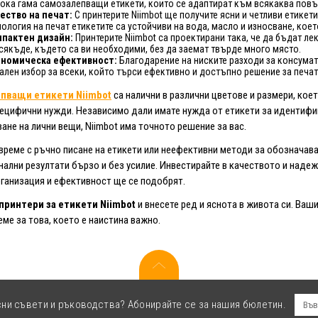
ока гама самозалепващи етикети, които се адаптират към всякаква повъ
ество на печат:
С принтерите Niimbot ще получите ясни и четливи етике
нология на печат етикетите са устойчиви на вода, масло и износване, кое
пактен дизайн:
Принтерите Niimbot са проектирани така, че да бъдат ле
сякъде, където са ви необходими, без да заемат твърде много място.
номическа ефективност:
Благодарение на ниските разходи за консумати
ален избор за всеки, който търси ефективно и достъпно решение за печат 
пващи етикети Niimbot
са налични в различни цветове и размери, кое
ецифични нужди. Независимо дали имате нужда от етикети за идентифик
ане на лични вещи, Niimbot има точното решение за вас.
 време с ръчно писане на етикети или неефективни методи за обозначава
ални резултати бързо и без усилие. Инвестирайте в качеството и надежд
ганизация и ефективност ще се подобрят.
принтери за етикети Niimbot
и внесете ред и яснота в живота си. Ваш
еме за това, което е наистина важно.
сни съвети и ръководства? Абонирайте се за нашия бюлетин.