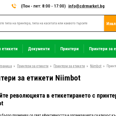
(Пон - пет: 8:00 - 17:00)
info@cdrmarket.bg
Извл
и етикети
Документи
Принтери
Принтери за 
траница
»
Принтери за етикети
»
Принтери за етикети
»
Niimbot
»
Принт
тери за етикети Niimbot
йте революцията в етикетирането с принте
ot
 бързо променящ се свят ефективността и организацията са ключът къ