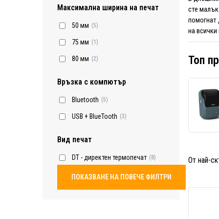
Максимална ширина на печат
сте малък
помогнат 
50 мм
(5)
на всички
75 мм
(1)
Топ п
80 мм
(2)
Връзка с компютър
Bluetooth
(5)
USB + BlueTooth
(3)
Вид печат
DT - директен термопечат
(8)
От най-ск
ПОКАЗВАНЕ НА ПОВЕЧЕ ФИЛТРИ