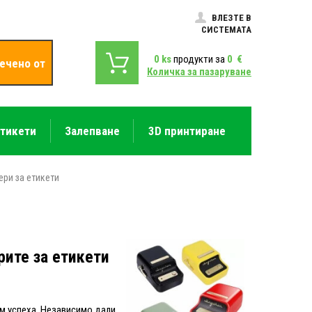
ВЛЕЗТЕ В
СИСТЕМАТА
0
ks
продукти за
0
€
ечено от
Количка за пазаруване
етикети
Залепване
3D принтиране
ери за етикети
рите за етикети
м успеха. Независимо дали