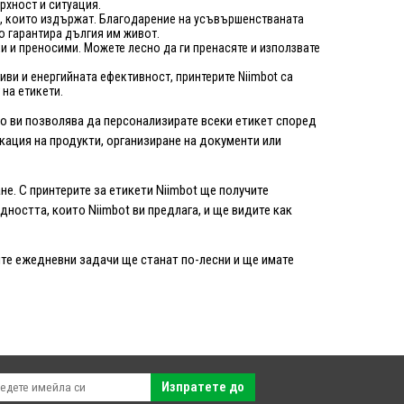
рхност и ситуация.
ти, които издържат. Благодарение на усъвършенстваната
то гарантира дългия им живот.
ки и преносими. Можете лесно да ги пренасяте и използвате
ви и енергийната ефективност, принтерите Niimbot са
на етикети.
то ви позволява да персонализирате всеки етикет според
ация на продукти, организиране на документи или
не. С принтерите за етикети Niimbot ще получите
ността, които Niimbot ви предлага, и ще видите как
ите ежедневни задачи ще станат по-лесни и ще имате
Изпратете до