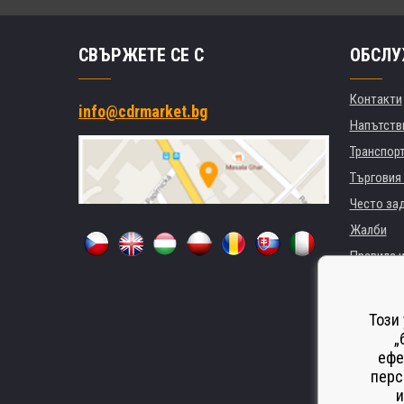
СВЪРЖЕТЕ СЕ С
ОБСЛУ
Контакти
info@cdrmarket.bg
Напътстви
Транспор
Търговия 
Често за
Жалби
Правила и
GDPR
За фирми 
Този
Наемане 
„
ефе
Замества
перс
Odstoupen
и