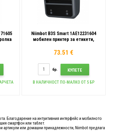
171605
Niimbot B3S Smart 1AE12231604
 ролка
мобилен принтер за етикети,
черен + ролка етикети
73.51 €
бр.
КУПЕТЕ
ПАРЧЕТА
В НАЛИЧНОСТ ПО-МАЛКО ОТ 5 БР
бота. Благодарение на интуитивния интерфейс и мобилното
шия смартфон или таблет.
и артикули или домашни принадлежности, Niimbot предлага