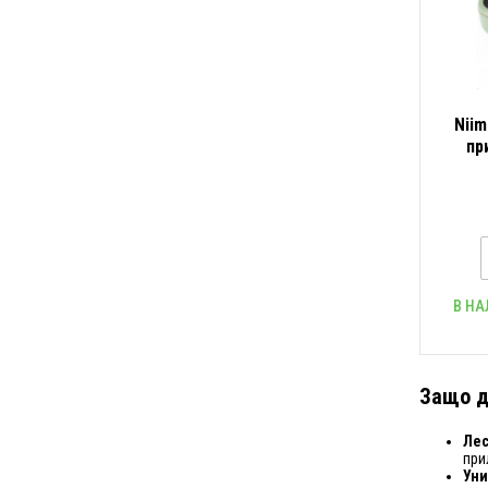
Niim
пр
В НА
Защо д
Лес
при
Уни