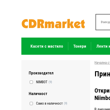
Касети с мастило
Тонери
Ленти 
Начална с
Прин
Производител
NIIMBOT
(9)
Откри
Наличност
Niimb
Само в наличност
(9)
В днешния