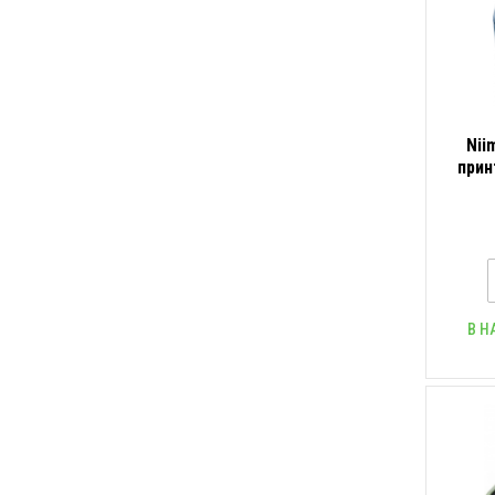
Nii
прин
В Н