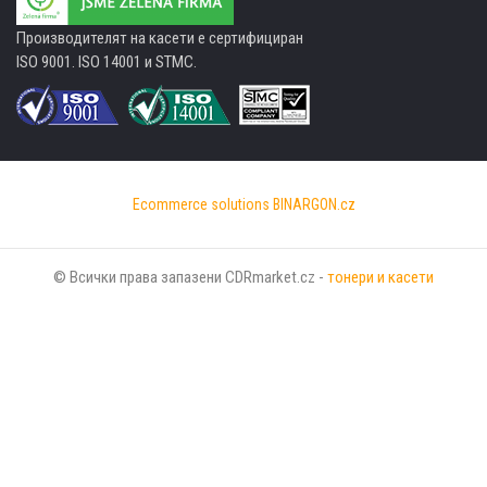
Производителят на касети е сертифициран
ISO 9001. ISO 14001 и STMC.
Ecommerce solutions
BINARGON.cz
© Всички права запазени CDRmarket.cz -
тонери и касети