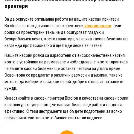
принтери
За да осигурите оптимална работа на вашите касови принтери
Bixolon, е важно да използвате качествени
касови ролки
. Тези
ролки са проектирани така, че да осигуряват гладък и
безпроблемен печат, което гарантира, че всяка касова бележка ще
изглежда професионално и ще бъде лесна за четене.
Нашите касови ролки са изработени от висококачествена хартия,
която е устойчива на размазване и избледняване, което гарантира,
че вашите касови бележки ще останат четливи за дълго време.
Освен това се предлагат в различни размери и дължини, така че
можете да изберете тези, които най-добре отговарят на вашите
нужди.
Инвестирайте в касови принтери Bixolon и качествени касови ролки
и си осигурете увереност, че вашият бизнес ще работи гладко и
ефективно. С тези инструменти ще бъдете подготвени за всяко
предизвикателство, което бизнес светът ви поднесе.