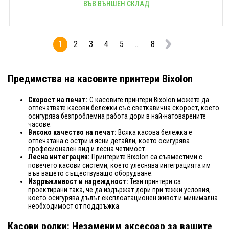
ВЪВ ВЪНШЕН СКЛАД
1
2
3
4
5
...
8
Предимства на касовите принтери Bixolon
Скорост на печат:
С касовите принтери Bixolon можете да
отпечатвате касови бележки със светкавична скорост, което
осигурява безпроблемна работа дори в най-натоварените
часове.
Високо качество на печат:
Всяка касова бележка е
отпечатана с остри и ясни детайли, което осигурява
професионален вид и лесна четимост.
Лесна интеграция:
Принтерите Bixolon са съвместими с
повечето касови системи, което улеснява интеграцията им
във вашето съществуващо оборудване.
Издръжливост и надеждност:
Тези принтери са
проектирани така, че да издържат дори при тежки условия,
което осигурява дълъг експлоатационен живот и минимална
необходимост от поддръжка.
Касови ролки: Незаменим аксесоар за вашите