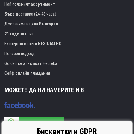
Най-големият
асортимент
Бърз
доставка (24-48 часа)
Доставяме в цяла
България
21 години
опит
Експертни съвети
БЕЗПЛАТНО
Полезен подход
Golden
сертификат
Heureka
Сейф
онлайн плащания
МОЖЕТЕ ДА НИ НАМЕРИТЕ И В
Бисквитки и GDPR
Производителят на касети е сертифициран