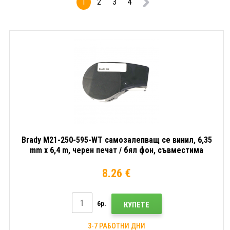
1
2
3
4
Brady M21-250-595-WT самозалепващ се винил, 6,35
mm x 6,4 m, черен печат / бял фон, съвместима
лента
8.26 €
бр.
КУПЕТЕ
3-7 РАБОТНИ ДНИ