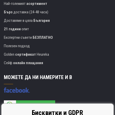
Най-големият
асортимент
Бърз
доставка (24-48 часа)
Доставяме в цяла
България
21 години
опит
Експертни съвети
БЕЗПЛАТНО
Полезен подход
Golden
сертификат
Heureka
Сейф
онлайн плащания
МОЖЕТЕ ДА НИ НАМЕРИТЕ И В
Бисквитки и GDPR
Производителят на касети е сертифициран