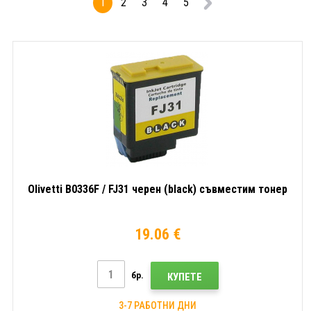
1
2
3
4
5
Olivetti B0336F / FJ31 черен (black) съвместим тонер
19.06 €
бр.
КУПЕТЕ
3-7 РАБОТНИ ДНИ