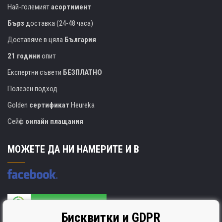
Най-големият
асортимент
Бърз
доставка (24-48 часа)
Доставяме в цяла
България
21 години
опит
Експертни съвети
БЕЗПЛАТНО
Полезен подход
Golden
сертификат
Heureka
Сейф
онлайн плащания
МОЖЕТЕ ДА НИ НАМЕРИТЕ И В
Бисквитки и GDPR
Производителят на касети е сертифициран