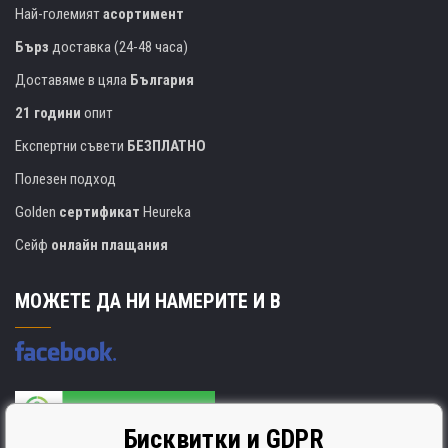
Най-големият
асортимент
Бърз
доставка (24-48 часа)
Доставяме в цяла
България
21 години
опит
Експертни съвети
БЕЗПЛАТНО
Полезен подход
Golden
сертификат
Heureka
Сейф
онлайн плащания
МОЖЕТЕ ДА НИ НАМЕРИТЕ И В
Бисквитки и GDPR
Производителят на касети е сертифициран