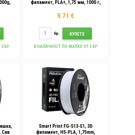
000g,
филамент, PLA+, 1,75 мм, 1000 г,
Червен (Red)
9.71 €
бр.
КУПЕТЕ
 5 БР
В НАЛИЧНОСТ ПО-МАЛКО ОТ 5 БР
нишка,
Smart Print FG-S13-E1, 3D
, Сив
филамент, HS-PLA, 1,75mm,