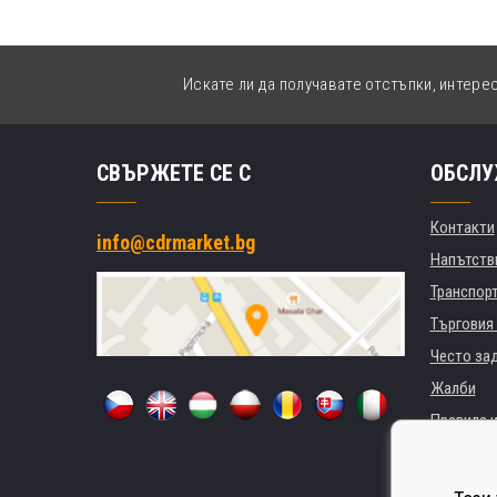
Искате ли да получавате отстъпки, интере
СВЪРЖЕТЕ СЕ С
ОБСЛУ
Контакти
info@cdrmarket.bg
Напътстви
Транспор
Търговия 
Често за
Жалби
Правила и
GDPR
За фирми 