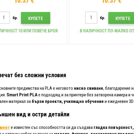
10.37 €
10.37 €
бр.
бр.
КУПЕТЕ
КУПЕТЕ
ЛИЧНОСТ 10 ИЛИ ПОВЕЧЕ БРОЯ
В НАЛИЧНОСТ ПО-МАЛКО ОТ
печат без сложни условия
сновните предимства на PLA е неговото
ниско свиване
, благодарение н
ия.
Smart Print PLA
е подходящ и за принтери без затворена камера и 
ален материал за
бързи проекти, училищно обучение
и ежедневен 3D 
ъншен вид и остри детайли
амент
е известен със способността си да създава
гладка повърхност,
т
е отличен избор за печат на
модели, фигурки, декоративни предмет