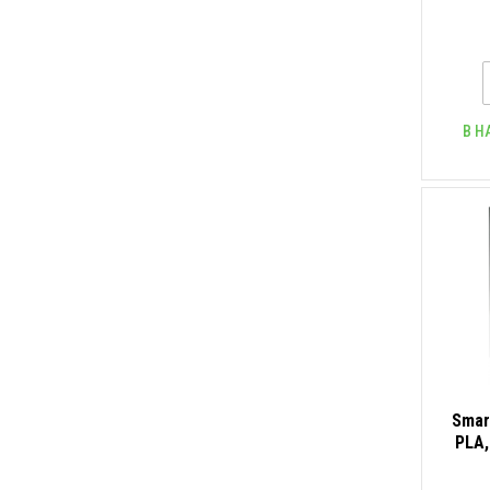
В Н
Smar
PLA,