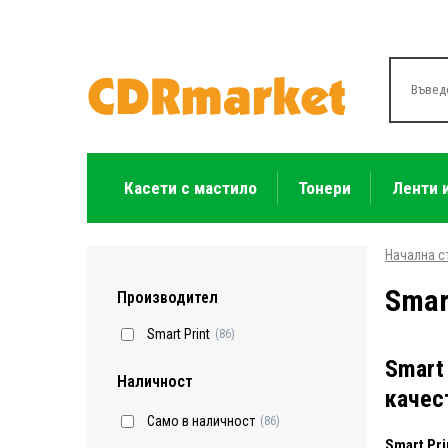
Касети с мастило
Тонери
Ленти 
Начална с
Smar
Производител
Smart Print
(86)
Smart
Наличност
качес
Само в наличност
(86)
Smart Pr