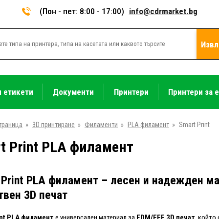
(Пон - пет: 8:00 - 17:00)
info@cdrmarket.bg
Извл
и етикети
Документи
Принтери
Принтери за 
траница
»
3D принтиране
»
Филаменти
»
PLA филамент
»
Smart Print
t Print PLA филамент
 Print PLA филамент – лесен и надежден ма
твен 3D печат
int PLA филамент
е универсален материал за
FDM/FFF 3D печат
, който