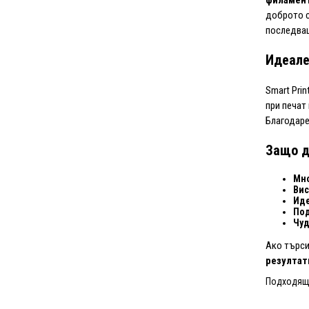
доброто с
последва
Идеале
Smart Pri
при печат
Благодаре
Защо д
Мно
Вис
Иде
Под
Чуд
Ако търс
резултат
Подходящ 