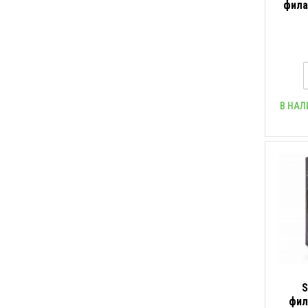
фила
В НАЛ
S
фил