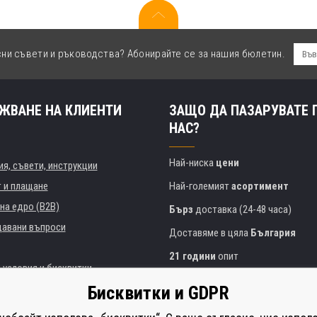
сни съвети и ръководства? Абонирайте се за нашия бюлетин.
ЖВАНЕ НА КЛИЕНТИ
ЗАЩО ДА ПАЗАРУВАТЕ 
НАС?
Най-ниска
цени
я, съвети, инструкции
т и плащане
Най-големият
асортимент
на едро (B2B)
Бърз
доставка (24-48 часа)
давани въпроси
Доставяме в цяла
България
21 години
опит
 условия и бисквитки
Експертни съвети
БЕЗПЛАТНО
Бисквитки и GDPR
Полезен подход
и институции