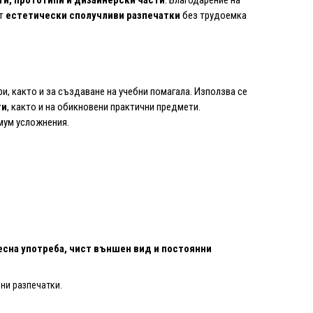
ат
естетически сполучливи разпечатки
без трудоемка
ри, както и за създаване на учебни помагала. Използва се
ти
, както и на обикновени практични предмети.
мум усложнения.
есна употреба, чист външен вид и постоянни
ни разпечатки.