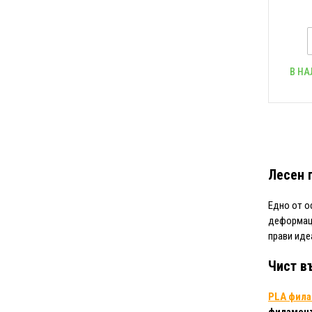
В НА
Лесен 
Едно от о
деформац
прави иде
Чист в
PLA фил
филамен