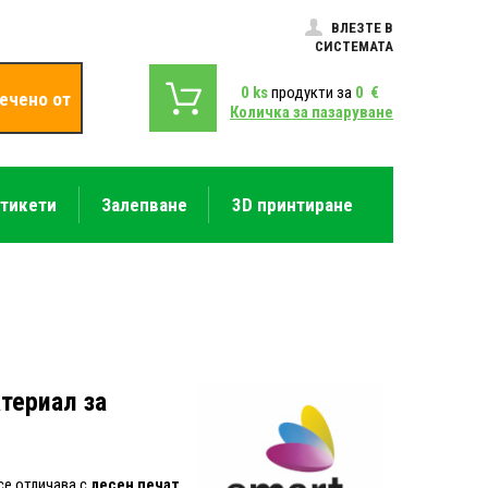
ВЛЕЗТЕ В
СИСТЕМАТА
0
ks
продукти за
0
€
ечено от
Количка за пазаруване
етикети
Залепване
3D принтиране
териал за
 се отличава с
лесен печат,