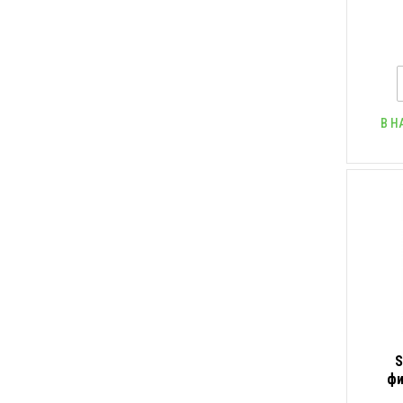
В Н
S
фи