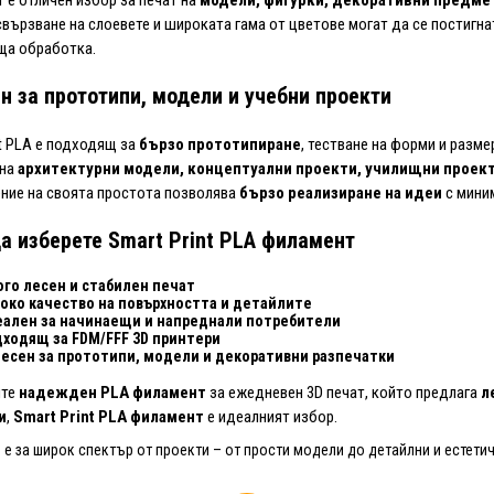
вързване на слоевете и широката гама от цветове могат да се постигн
ща обработка.
н за прототипи, модели и учебни проекти
nt PLA е подходящ за
бързо прототипиране
, тестване на форми и разме
 на
архитектурни модели, концептуални проекти, училищни проек
ние на своята простота позволява
бързо реализиране на идеи
с мини
а изберете Smart Print PLA филамент
го лесен и стабилен печат
око качество на повърхността и детайлите
ален за начинаещи и напреднали потребители
ходящ за FDM/FFF 3D принтери
есен за прототипи, модели и декоративни разпечатки
ите
надежден PLA филамент
за ежедневен 3D печат, който предлага
л
и
,
Smart Print PLA филамент
е идеалният избор.
е за широк спектър от проекти – от прости модели до детайлни и естетич