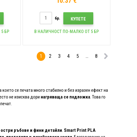
10.37 €
бр.
КУПЕТЕ
 5 БР
В НАЛИЧНОСТ ПО-МАЛКО ОТ 5 БР
1
2
3
4
5
...
8
а което се печата много стабилно и без изразен ефект на
често не изисква дори
нагряваща се подложка
. Това го
печат.
 остри ръбове и фини детайли
.
Smart Print PLA
и, прототипи и дизайнерски части
. Благодарение на