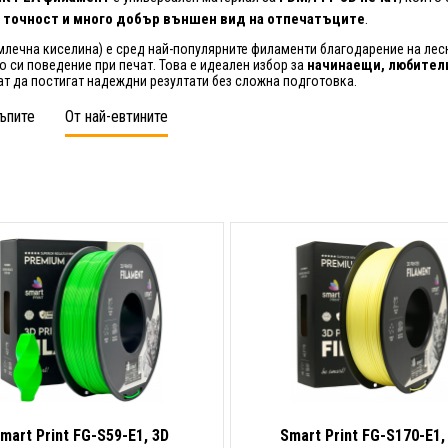
 точност и много добър външен вид на отпечатъците
.
млечна киселина) е сред най-популярните филаменти благодарение на лесн
о си поведение при печат. Това е идеален избор за
начинаещи, любител
ат да постигат надеждни резултати без сложна подготовка.
ъпите
От най-евтините
mart Print FG-S59-E1, 3D
Smart Print FG-S170-E1,