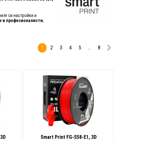
ите си настройки и
и и професионалисти
,
1
2
3
4
5
...
8
 3D
Smart Print FG-S58-E1, 3D