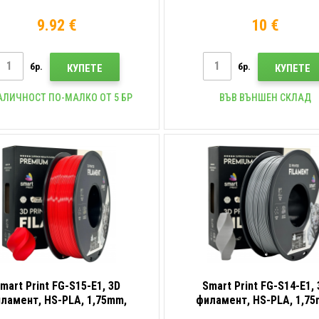
1000g, Син (Blue)
(Grey)
9.92 €
10 €
бр.
бр.
КУПЕТЕ
КУПЕТЕ
АЛИЧНОСТ ПО-МАЛКО ОТ 5 БР
ВЪВ ВЪНШЕН СКЛАД
mart Print FG-S15-E1, 3D
Smart Print FG-S14-E1, 
ламент, HS-PLA, 1,75mm,
филамент, HS-PLA, 1,75
1000g, Червен (Red)
1000g, Сив (Grey)