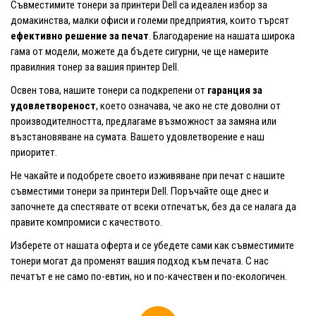
Съвместимите тонери за принтери Dell са идеален избор за
домакинства, малки офиси и големи предприятия, които търсят
ефективно решение за печат
. Благодарение на нашата широка
гама от модели, можете да бъдете сигурни, че ще намерите
правилния тонер за вашия принтер Dell.
Освен това, нашите тонери са подкрепени от
гаранция за
удовлетвореност
, което означава, че ако не сте доволни от
производителността, предлагаме възможност за замяна или
възстановяване на сумата. Вашето удовлетворение е наш
приоритет.
Не чакайте и подобрете своето изживяване при печат с нашите
съвместими тонери за принтери Dell. Поръчайте още днес и
започнете да спестявате от всеки отпечатък, без да се налага да
правите компромиси с качеството.
Изберете от нашата оферта и се убедете сами как съвместимите
тонери могат да променят вашия подход към печата. С нас
печатът е не само по-евтин, но и по-качествен и по-екологичен.