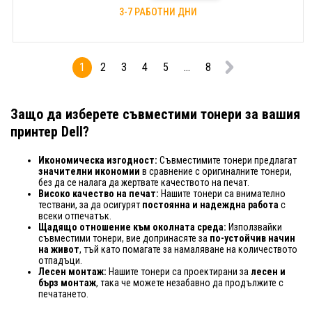
3-7 РАБОТНИ ДНИ
1
2
3
4
5
...
8
Защо да изберете съвместими тонери за вашия
принтер Dell?
Икономическа изгодност:
Съвместимите тонери предлагат
значителни икономии
в сравнение с оригиналните тонери,
без да се налага да жертвате качеството на печат.
Високо качество на печат:
Нашите тонери са внимателно
тествани, за да осигурят
постоянна и надеждна работа
с
всеки отпечатък.
Щадящо отношение към околната среда:
Използвайки
съвместими тонери, вие допринасяте за
по-устойчив начин
на живот
, тъй като помагате за намаляване на количеството
отпадъци.
Лесен монтаж:
Нашите тонери са проектирани за
лесен и
бърз монтаж
, така че можете незабавно да продължите с
печатането.