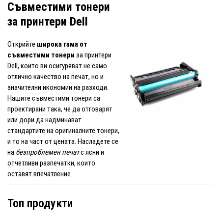
Съвместими тонери
за принтери Dell
Открийте
широка гама от
съвместими тонери
за принтери
Dell, които ви осигуряват не само
отлично качество на печат, но и
значителни икономии на разходи.
Нашите съвместими тонери са
проектирани така, че да отговарят
или дори да надминават
стандартите на оригиналните тонери,
и то на част от цената. Насладете се
на
безпроблемен печат
с ясни и
отчетливи разпечатки, които
оставят впечатление.
Топ продукти