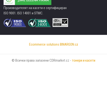
Производителят на касети е сертифициран
ISO 9001. ISO 14001 и STMC.
Ecommerce solutions
BINARGON.cz
© Всички права запазени CDRmarket.cz -
тонери и касети