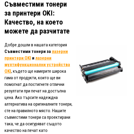
Съвместими тонери
за принтери OKI:
Качество, на което
можете да разчитате
Добре дошли в нашата категория
Съвместими тонери за
лазерни
принтери OKI
и
лазерни
мултифункционални устройства
OKI
, където ще намерите широка
гама от продукти, които ще ви
помогнат да постигнете отлични
резултати при печат на достъпна
цена. Ако търсите надеждна
алтернатива на оригиналните тонери,
сте на правилното място. Нашите
съвместими тонери са проектирани
така, че да осигуряват същото
качество на печат като