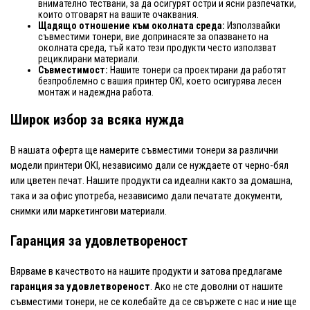
внимателно тествани, за да осигурят остри и ясни разпечатки,
които отговарят на вашите очаквания.
Щадящо отношение към околната среда:
Използвайки
съвместими тонери, вие допринасяте за опазването на
околната среда, тъй като тези продукти често използват
рециклирани материали.
Съвместимост:
Нашите тонери са проектирани да работят
безпроблемно с вашия принтер OKI, което осигурява лесен
монтаж и надеждна работа.
Широк избор за всяка нужда
В нашата оферта ще намерите съвместими тонери за различни
модели принтери OKI, независимо дали се нуждаете от черно-бял
или цветен печат. Нашите продукти са идеални както за домашна,
така и за офис употреба, независимо дали печатате документи,
снимки или маркетингови материали.
Гаранция за удовлетвореност
Вярваме в качеството на нашите продукти и затова предлагаме
гаранция за удовлетвореност
. Ако не сте доволни от нашите
съвместими тонери, не се колебайте да се свържете с нас и ние ще