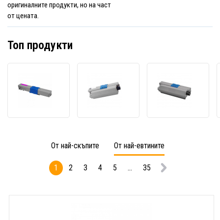
оригиналните продукти, но на част
от цената.
Топ продукти
OKI
OKI
OKI
44973534
44973536
44973
лилав
черен
лазур
(magenta)
(black)
(cyan)
съвместим
съвместим
съвм
тонер
тонер
тонер
От най-скъпите
От най-евтините
1
2
3
4
5
...
35