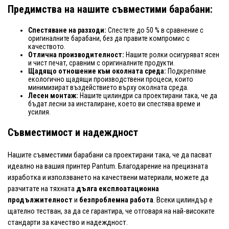
Предимства на нашите съвместими барабани:
Спестяване на разходи:
Спестете до 50 % в сравнение с
оригиналните барабани, без да правите компромис с
качеството.
Отлична производителност:
Нашите ролки осигуряват ясен
и чист печат, сравним с оригиналните продукти.
Щадящо отношение към околната среда:
Подкрепяме
екологично щадящи производствени процеси, които
минимизират въздействието върху околната среда.
Лесен монтаж:
Нашите цилиндри са проектирани така, че да
бъдат лесни за инсталиране, което ви спестява време и
усилия.
Съвместимост и надеждност
Нашите съвместими барабани са проектирани така, че да пасват
идеално на вашия принтер Pantum. Благодарение на прецизната
изработка и използването на качествени материали, можете да
разчитате на тяхната
дълга експлоатационна
продължителност
и
безпроблемна работа
. Всеки цилиндър е
щателно тестван, за да се гарантира, че отговаря на най-високите
стандарти за качество и надеждност.