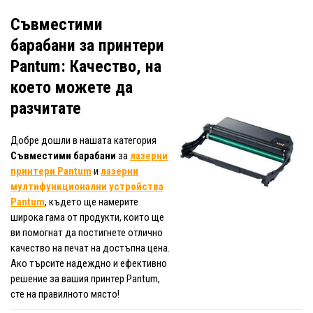
Съвместими
барабани за принтери
Pantum: Качество, на
което можете да
разчитате
Добре дошли в нашата категория
Съвместими барабани
за
лазерни
принтери Pantum
и
лазерни
мултифункционални устройства
Pantum
, където ще намерите
широка гама от продукти, които ще
ви помогнат да постигнете отлично
качество на печат на достъпна цена.
Ако търсите надеждно и ефективно
решение за вашия принтер Pantum,
сте на правилното място!