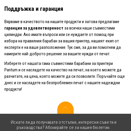
Поддръжка и гаранция
Вярваме в качеството на нашите продукти и затова предлагаме
гаранция за удовлетвореност
за всички наши съвместими
цилиндри. Ако имате въпроси или се нуждаете от помощ при
избора на правилния барабан за вашия принтер, нашият екип от
експерти е на ваше разположение. Тук сме, за да ви помогнем да
намерите най-доброто решение за вашите нужди от печат.
Изберете от нашата гама съвместими барабани за принтери
Pantum и се насладете на качество на печат, на което можете да
разчитате, на цена, която можете да си позволите. Поръчайте още
днес и се насладете на безпроблемен печат с нашите надеждни
продукти!
Искате ли да получавате отстъпки, интересни съвети и
ръководства? Абонирайте се за нашия бюлетин.