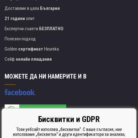
Доставяме в цяла
България
21 години
опит
Експертни съвети
БЕЗПЛАТНО
Полезен подход
Golden
сертификат
Heureka
Сейф
онлайн плащания
МОЖЕТЕ ДА НИ НАМЕРИТЕ И В
Бисквитки и GDPR
Производителят на касети е сертифициран
ISO 9001. ISO 14001 и STMC.
Този уебсайт използва „бисквитки“. С ваше съгласие, ние
използваме „бисквитки“ и други идентификатори за анализи,